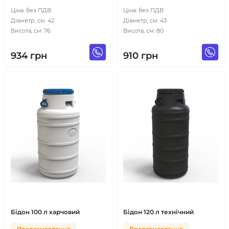
Ціна: без ПДВ
Ціна: без ПДВ
Діаметр, см: 42
Діаметр, см: 43
Висота, см: 76
Висота, см: 80
934
грн
910
грн
Бідон 100 л харчовий
Бідон 120 л технічний
Предзамовлення
Предзамовлення