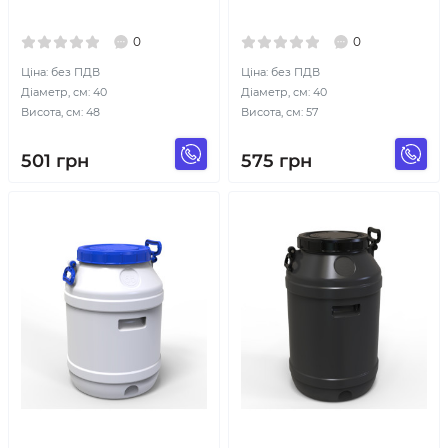
0
0
Ціна: без ПДВ
Ціна: без ПДВ
Діаметр, см: 40
Діаметр, см: 40
Висота, см: 48
Висота, см: 57
501
грн
575
грн