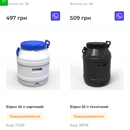
Висота, см: 38
Висота, см: 48
497
грн
509
грн
Бідон 45 л харчовий
Бідон 55 л технічний
Предзамовлення
Предзамовлення
Код:
17329
Код:
16978