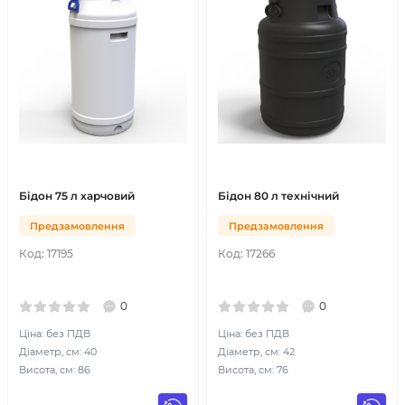
Бідон 75 л харчовий
Бідон 80 л технічний
Предзамовлення
Предзамовлення
Код:
17195
Код:
17266
0
0
Ціна: без ПДВ
Ціна: без ПДВ
Діаметр, см: 40
Діаметр, см: 42
Висота, см: 86
Висота, см: 76