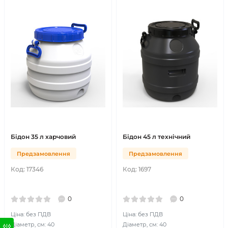
Бідон 35 л харчовий
Бідон 45 л технічний
Предзамовлення
Предзамовлення
Код:
17346
Код:
1697
0
0
Ціна: без ПДВ
Ціна: без ПДВ
Діаметр, см: 40
Діаметр, см: 40