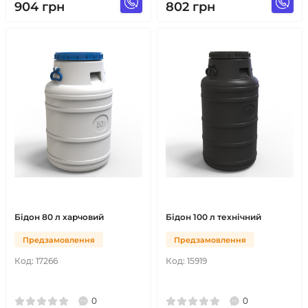
904
грн
802
грн
Бідон 80 л харчовий
Бідон 100 л технічний
Предзамовлення
Предзамовлення
Код:
17266
Код:
15919
0
0