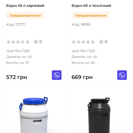
Бідон 55 л харчовий
Бідон 65 л технічний
Предзамовлення
Предзамовлення
Код:
17277
Код:
16990
0
0
Ціна: без ПДВ
Ціна: без ПДВ
Діаметр, см: 40
Діаметр, см: 40
Висота, см: 57
Висота, см: 65
572
грн
669
грн