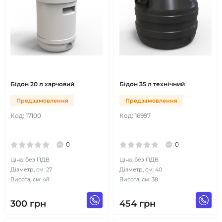
Бідон 20 л харчовий
Бідон 35 л технічний
Предзамовлення
Предзамовлення
Код:
17100
Код:
16997
0
0
Ціна: без ПДВ
Ціна: без ПДВ
Діаметр, см: 27
Діаметр, см: 40
Висота, см: 48
Висота, см: 38
300
грн
454
грн