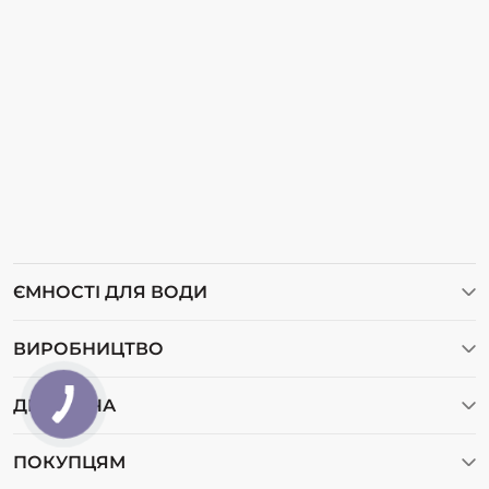
ЄМНОСТІ ДЛЯ ВОДИ
Ємності для води
ВИРОБНИЦТВО
Ємності для дизельного пального
Відеогалерея
Баки для води
ДІМ І ДАЧА
Про нас
Бочки пластикові
Пластикові ємності для аграрного сектору
Карта сайту
ПОКУПЦЯМ
Пластикові бочки Івано-Франківськ
Вигрібні ями