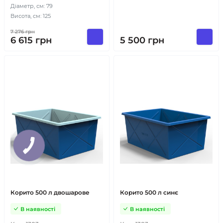
Діаметр, см: 79
Висота, см: 125
7 276
грн
6 615
грн
5 500
грн
Корито 500 л двошарове
Корито 500 л синє
В наявності
В наявності