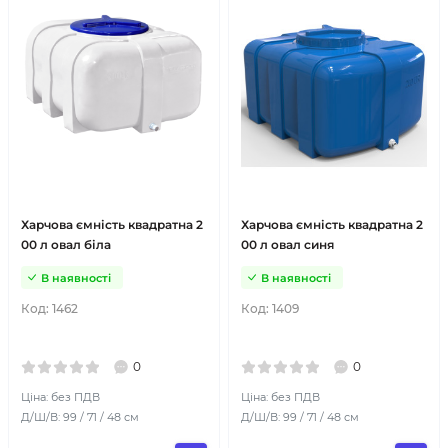
Харчова ємність квадратна 2
Харчова ємність квадратна 2
00 л овал біла
00 л овал синя
В наявності
В наявності
Код:
1462
Код:
1409
0
0
Ціна: без ПДВ
Ціна: без ПДВ
Д/Ш/В: 99 / 71 / 48 см
Д/Ш/В: 99 / 71 / 48 см