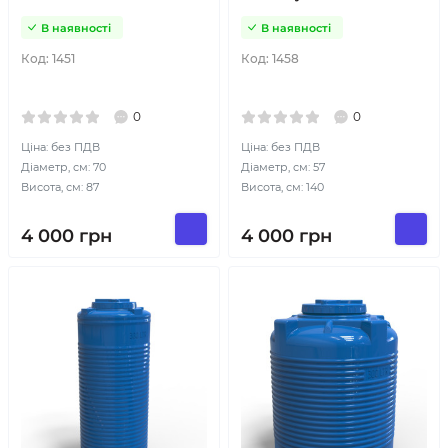
В наявності
В наявності
Код:
1451
Код:
1458
0
0
Ціна: без ПДВ
Ціна: без ПДВ
Діаметр, см: 70
Діаметр, см: 57
Висота, см: 87
Висота, см: 140
4 000
грн
4 000
грн