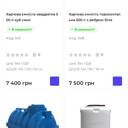
Харчова ємність квадратна 5
Харчова ємність горизонтал
00 л куб синя
ьна 500 л з ребром біла
В наявності
В наявності
Код:
1411
Код:
1416
0
0
Ціна: без ПДВ
Ціна: без ПДВ
Д/Ш/В: 100 / 100 / 65 см
Д/Ш/В: 124 / 90 / 78 см
7 400
грн
7 500
грн