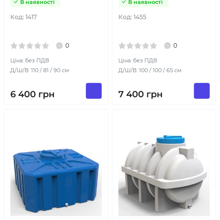
В наявності
В наявності
Код:
1417
Код:
1455
0
0
Ціна: без ПДВ
Ціна: без ПДВ
Д/Ш/В: 110 / 81 / 90 см
Д/Ш/В: 100 / 100 / 65 см
6 400
грн
7 400
грн