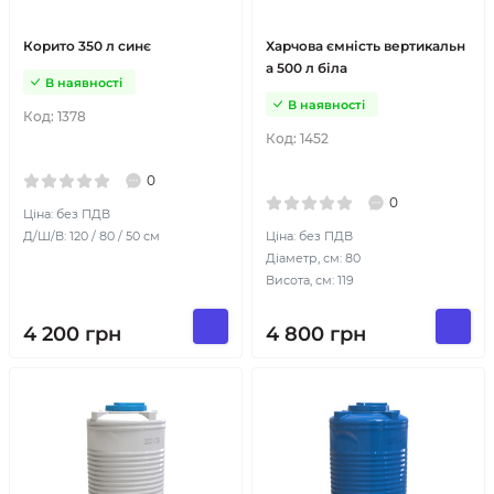
Корито 350 л синє
Харчова ємність вертикальн
а 500 л біла
В наявності
В наявності
Код:
1378
Код:
1452
0
0
Ціна: без ПДВ
Д/Ш/В: 120 / 80 / 50 см
Ціна: без ПДВ
Діаметр, см: 80
Висота, см: 119
4 200
грн
4 800
грн