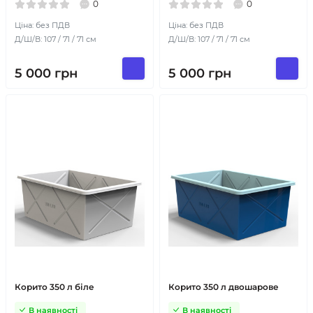
0
0
Ціна: без ПДВ
Ціна: без ПДВ
Д/Ш/В: 107 / 71 / 71 см
Д/Ш/В: 107 / 71 / 71 см
5 000
грн
5 000
грн
Корито 350 л біле
Корито 350 л двошарове
В наявності
В наявності