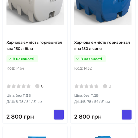
Харчова ємність горизонтал
Харчова ємність горизонтал
ьна 150 л біла
ьна 150 л синя
В наявності
В наявності
Код:
1464
Код:
1432
0
0
Ціна: без ПДВ
Ціна: без ПДВ
Д/Ш/В: 78 / 54 / 51 см
Д/Ш/В: 78 / 54 / 51 см
2 800
грн
2 800
грн