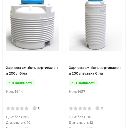
Харчова ємність вертикальн
Харчова ємність вертикальн
а 200 л біла
а 200 л вузька біла
В наявності
В наявності
Код:
1444
Код:
1457
0
0
Ціна: без ПДВ
Ціна: без ПДВ
Діаметр, см: 70
Діаметр, см: 52