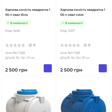
Харчова ємність квадратна 1
Харчова ємність квадратна 1
00 л овал біла
00 л овал синя
В наявності
В наявності
Код:
1446
Код:
1407
0
0
Ціна: без ПДВ
Ціна: без ПДВ
Д/Ш/В: 76 / 52 / 37 см
Д/Ш/В: 76 / 52 / 37 см
2 500
грн
2 500
грн