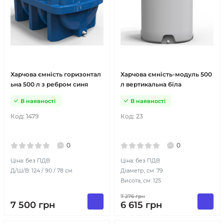
Харчова ємність горизонтал
Харчова ємність-модуль 500
ьна 500 л з ребром синя
л вертикальна біла
В наявності
В наявності
Код:
1479
Код:
23
0
0
Ціна: без ПДВ
Ціна: без ПДВ
Д/Ш/В: 124 / 90 / 78 см
Діаметр, см: 79
Висота, см: 125
7 276
грн
7 500
грн
6 615
грн