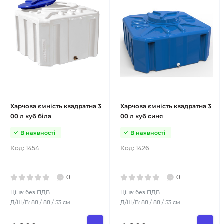
Харчова ємність квадратна 3
Харчова ємність квадратна 3
00 л куб біла
00 л куб синя
В наявності
В наявності
Код:
1454
Код:
1426
0
0
Ціна: без ПДВ
Ціна: без ПДВ
Д/Ш/В: 88 / 88 / 53 см
Д/Ш/В: 88 / 88 / 53 см