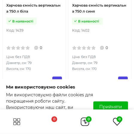
Харчова ємність вертикальн
Харчова ємність вертикальн
а 750 л біла
а 750 л синя
В наявності
В наявності
Код:
1439
Код:
1402
0
0
Ціна: без ПДВ
Ціна: без ПДВ
Діаметр, см: 79
Діаметр, см: 79
Висота, см: 170
Висота, см: 170
6 400
грн
6 400
грн
Ми використовуємо cookies
Ми використовуємо файли cookies для
Показано з 1 по 50 товарів із 125
покращення роботи сайту.
Прийняти
Використовуючи наш сайт, ви
погоджуєтесь з використанням файлів
0
0
0
cookies. Детальніше читайте у
Умовах
Показати ще
користування
.