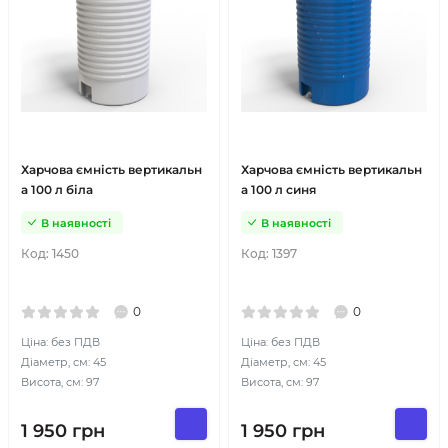
Харчова ємність вертикальн
Харчова ємність вертикальн
а 100 л біла
а 100 л синя
В наявності
В наявності
Код:
1450
Код:
1397
0
0
Ціна: без ПДВ
Ціна: без ПДВ
Діаметр, см: 45
Діаметр, см: 45
Висота, см: 97
Висота, см: 97
1 950
грн
1 950
грн