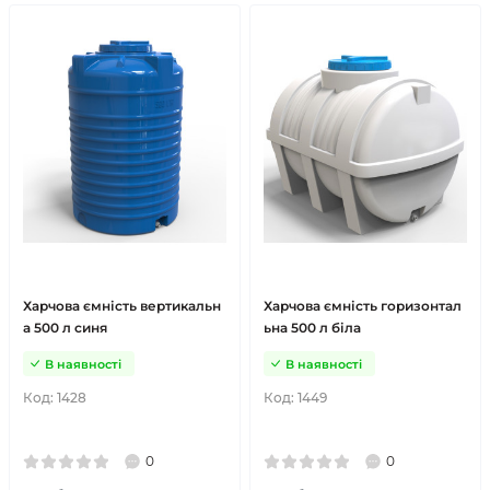
Харчова ємність вертикальн
Харчова ємність горизонтал
а 500 л синя
ьна 500 л біла
В наявності
В наявності
Код:
1428
Код:
1449
0
0