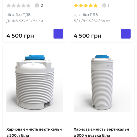
0
1
Ціна: без ПДВ
Ціна: без ПДВ
Д/Ш/В: 93 / 62 / 64 см
Д/Ш/В: 93 / 62 / 64 см
4 500
грн
4 500
грн
Харчова ємність вертикальн
Харчова ємність вертикальн
а 300 л біла
а 300 л вузька біла