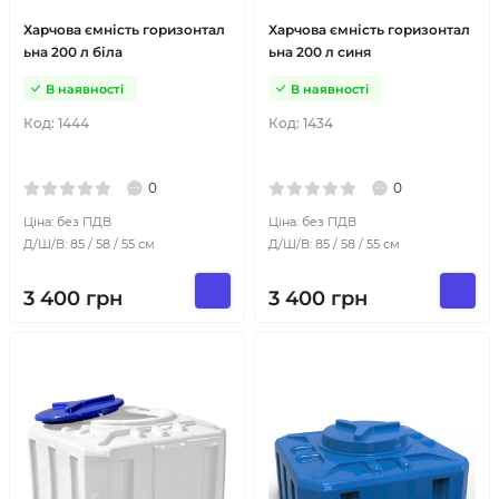
Харчова ємність горизонтал
Харчова ємність горизонтал
ьна 200 л біла
ьна 200 л синя
В наявності
В наявності
Код:
1444
Код:
1434
0
0
Ціна: без ПДВ
Ціна: без ПДВ
Д/Ш/В: 85 / 58 / 55 см
Д/Ш/В: 85 / 58 / 55 см
3 400
грн
3 400
грн