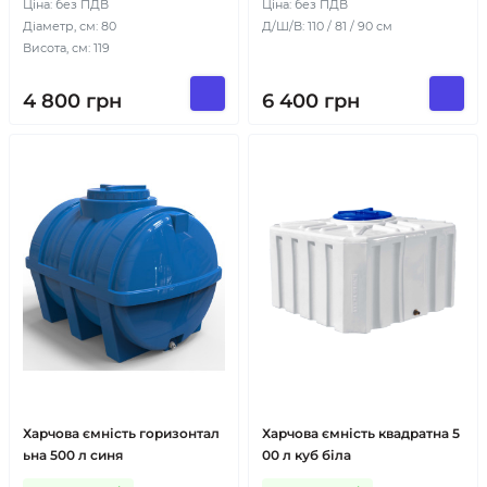
Ціна: без ПДВ
Ціна: без ПДВ
Діаметр, см: 80
Д/Ш/В: 110 / 81 / 90 см
Висота, см: 119
4 800
грн
6 400
грн
Харчова ємність горизонтал
Харчова ємність квадратна 5
ьна 500 л синя
00 л куб біла