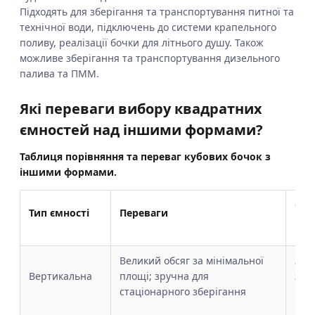
Підходять для зберігання та транспортування питної та
технічної води, підключень до системи крапельного
поливу, реалізації бочки для літнього душу. Також
можливе зберігання та транспортування дизельного
палива та ПММ.
Які переваги вибору квадратних
ємностей над іншими формами?
Таблиця порівняння та переваг кубових бочок з
іншими формами.
Обм
Тип ємності
Переваги
ква
Великий обсяг за мінімальної
Зай
Вертикальна
площі; зручна для
зав
стаціонарного зберігання
при