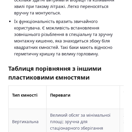
хвилі при такому літражі. Легко переносяться
вручну та монтуються.
Їх функціональність вразить звичайного
користувача. Є можливість встановлення
зовнішнього різьблення в спеціальну та зручну
монтажну кишеню, яка знаходиться збоку біля
квадратних ємностей. Такі баки мають відносно
герметичну кришку та велику горловину.
Таблиця порівняння з іншими
пластиковими ємностями
Обм
Тип ємності
Переваги
ква
Великий обсяг за мінімальної
Зай
Вертикальна
площі; зручна для
зав
стаціонарного зберігання
при