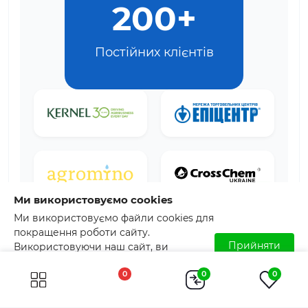
200+
Постійних клієнтів
Ми використовуємо cookies
Ми використовуємо файли cookies для
покращення роботи сайту.
Прийняти
Використовуючи наш сайт, ви
погоджуєтесь з використанням файлів
0
0
0
cookies. Детальніше читайте у
Умовах
користування
.