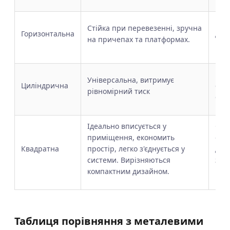
Вим
Стійка при перевезенні, зручна
Горизонтальна
дов
на причепах та платформах.
ком
Важ
Універсальна, витримує
Циліндрична
стін
рівномірний тиск
еко
Ідеально вписується у
Ємн
приміщення, економить
обм
Квадратна
простір, легко з'єднується у
до 1
системи. Вирізняються
зру
компактним дизайном.
вели
Таблиця порівняння з металевими