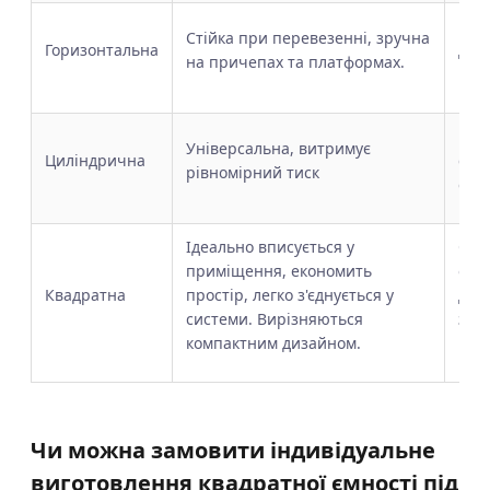
Вим
Стійка при перевезенні, зручна
Горизонтальна
дов
на причепах та платформах.
ком
Важ
Універсальна, витримує
Циліндрична
стін
рівномірний тиск
еко
Ідеально вписується у
Ємн
приміщення, економить
обм
Квадратна
простір, легко з'єднується у
до 1
системи. Вирізняються
зру
компактним дизайном.
вели
Чи можна замовити індивідуальне
виготовлення квадратної ємності під