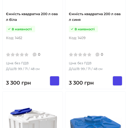
Ємність квадратна 200 л ова
Ємність квадратна 200 л ова
л біла
л синя
В наявності
В наявності
Код:
1462
Код:
1409
0
0
Ціна: без ПДВ
Ціна: без ПДВ
Д/Ш/В: 99 / 71 / 48 см
Д/Ш/В: 99 / 71 / 48 см
3 300
грн
3 300
грн