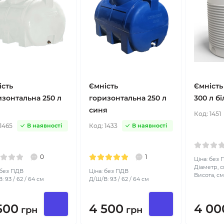
ість
Ємність
Ємність
изонтальна 250 л
горизонтальна 250 л
300 л бі
синя
Код:
1451
1465
Код:
1433
В наявності
В наявності
0
1
Ціна: без
Діаметр, с
 без ПДВ
Ціна: без ПДВ
Висота, см
: 93 / 62 / 64 см
Д/Ш/В: 93 / 62 / 64 см
500
4 500
4 00
грн
грн