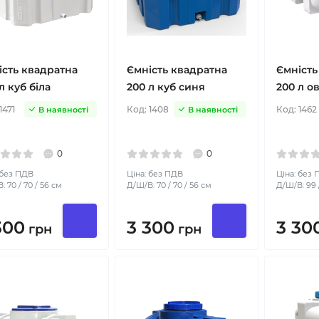
ість квадратна
Ємність квадратна
Ємність
л куб біла
200 л куб синя
200 л ов
1471
Код:
1408
Код:
1462
В наявності
В наявності
0
0
 без ПДВ
Ціна: без ПДВ
Ціна: без
: 70 / 70 / 56 см
Д/Ш/В: 70 / 70 / 56 см
Д/Ш/В: 99 /
300
3 300
3 30
грн
грн