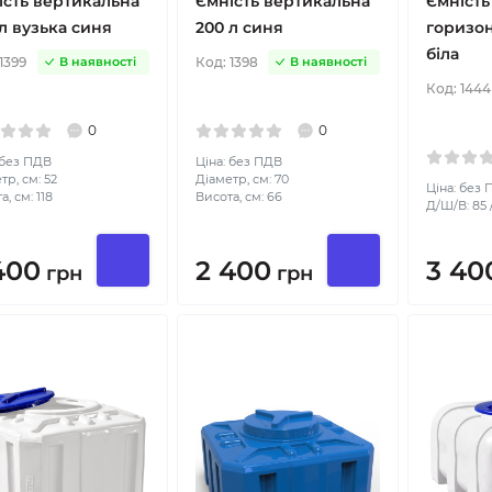
ість вертикальна
Ємність вертикальна
Ємність
л вузька синя
200 л синя
горизон
біла
1399
Код:
1398
В наявності
В наявності
Код:
1444
0
0
 без ПДВ
Ціна: без ПДВ
тр, см: 52
Діаметр, см: 70
Ціна: без
, см: 118
Висота, см: 66
Д/Ш/В: 85 /
400
2 400
3 40
грн
грн