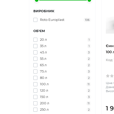
ВИРОБНИК
Roto Europlast
106
ОБ'ЄМ
20 л
1
Ємн
35 л
1
100 
45 л
3
55 л
2
Код:
65 л
2
75 л
3
80 л
2
Ціна:
100 л
11
Діаме
120 л
2
Висот
150 л
3
200 л
11
1 
250 л
2