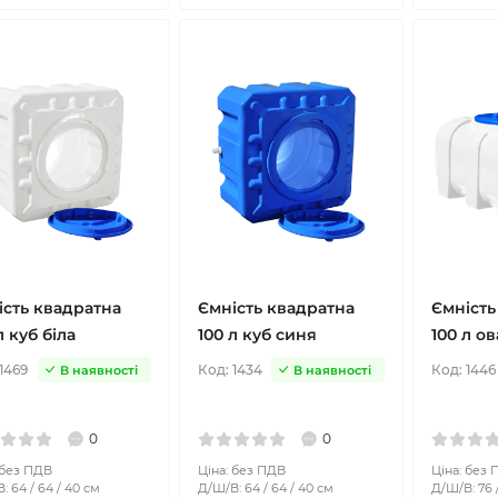
ість квадратна
Ємність квадратна
Ємність
л куб біла
100 л куб синя
100 л ов
1469
Код:
1434
Код:
1446
В наявності
В наявності
0
0
 без ПДВ
Ціна: без ПДВ
Ціна: без
: 64 / 64 / 40 см
Д/Ш/В: 64 / 64 / 40 см
Д/Ш/В: 76 /