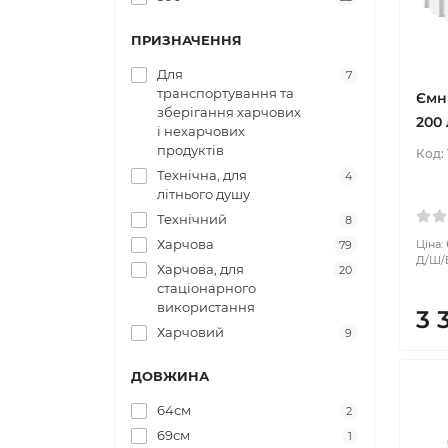
ПРИЗНАЧЕННЯ
Для
7
транспортування та
Ємн
зберігання харчових
200 
і нехарчових
продуктів
Код:
Технічна, для
4
літнього душу
Технічний
8
Харчова
Ціна:
79
Д/Ш/В
Харчова, для
20
стаціонарного
використання
3 
Харчовий
9
ДОВЖИНА
64см
2
69см
1