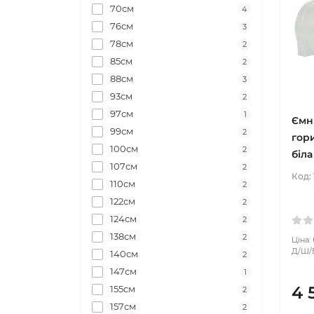
70см
4
76см
3
78см
2
85см
2
88см
3
93см
2
97см
1
Ємн
99см
2
гор
100см
2
біла
107см
2
Код:
110см
2
122см
2
124см
2
138см
2
Ціна:
Д/Ш/В
140см
2
147см
1
4 
155см
2
157см
2