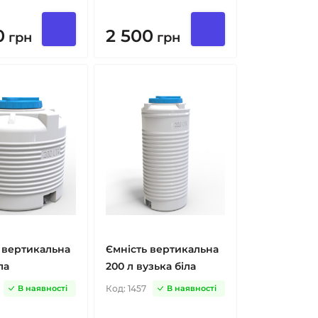
0
2 500
грн
грн
 вертикальна
Ємність вертикальна
ла
200 л вузька біла
Код:
1457
В наявності
В наявності