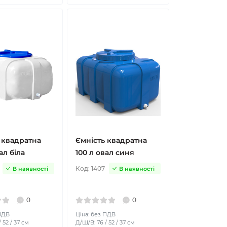
 квадратна
Ємність квадратна
ал біла
100 л овал синя
Код:
1407
В наявності
В наявності
0
0
 ПДВ
Ціна: без ПДВ
 52 / 37 см
Д/Ш/В: 76 / 52 / 37 см