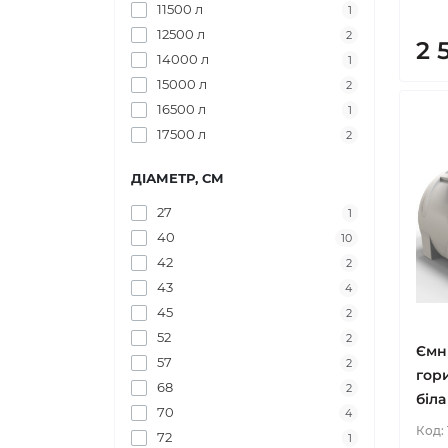
11500 л
1
12500 л
2
2 
14000 л
1
15000 л
2
16500 л
1
17500 л
2
ДІАМЕТР, СМ
27
1
40
10
42
2
43
4
45
2
52
2
Ємн
57
2
гори
68
2
біла
70
4
Код:
72
1