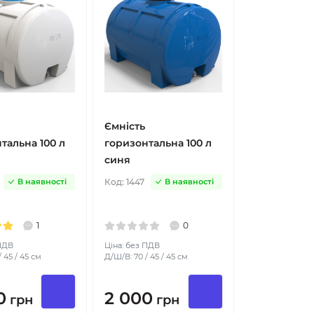
Ємність
тальна 100 л
горизонтальна 100 л
синя
Код:
1447
В наявності
В наявності
1
0
 ПДВ
Ціна: без ПДВ
 45 / 45 см
Д/Ш/В: 70 / 45 / 45 см
0
2 000
грн
грн