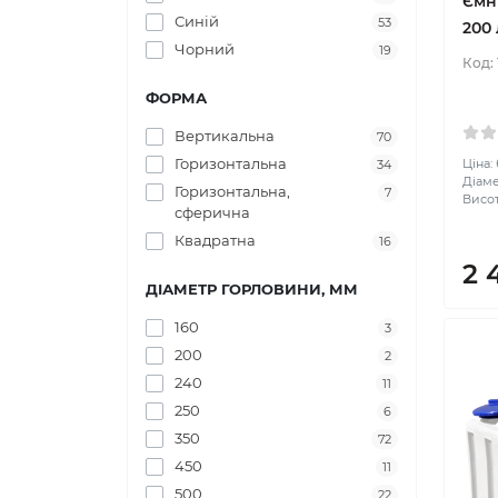
Ємн
Синій
53
200 
Чорний
19
Код:
ФОРМА
Вертикальна
70
Горизонтальна
Ціна:
34
Діаме
Горизонтальна,
7
Висота
сферична
Квадратна
16
2 
ДІАМЕТР ГОРЛОВИНИ, ММ
160
3
200
2
240
11
250
6
350
72
450
11
500
22