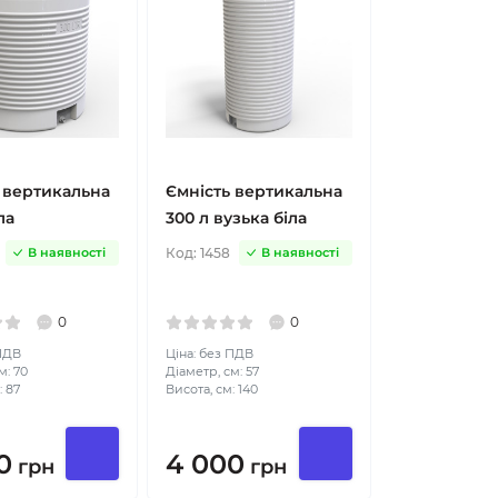
 вертикальна
Ємність вертикальна
ла
300 л вузька біла
Код:
1458
В наявності
В наявності
0
0
 ПДВ
Ціна: без ПДВ
м: 70
Діаметр, см: 57
: 87
Висота, см: 140
0
4 000
грн
грн