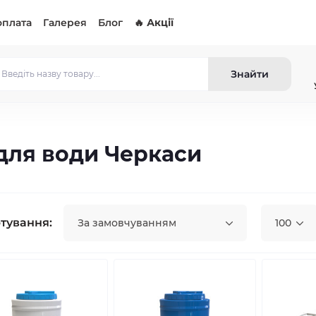
оплата
Галерея
Блог
🔥 Акції
Знайти
 для води Черкаси
тування:
За замовчуванням
100