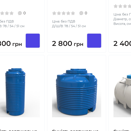
0
0
Ціна: без
Діаметр, с
 без ПДВ
Ціна: без ПДВ
Висота, см
 78 / 54 / 51 см
Д/Ш/В: 78 / 54 / 51 см
800
2 800
2 40
грн
грн