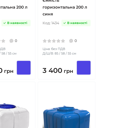
Ємність
тальна 200 л
горизонтальна 200 л
синя
Код:
1434
В наявності
В наявності
0
0
 ПДВ
Ціна: без ПДВ
 58 / 55 см
Д/Ш/В: 85 / 58 / 55 см
0
3 400
грн
грн