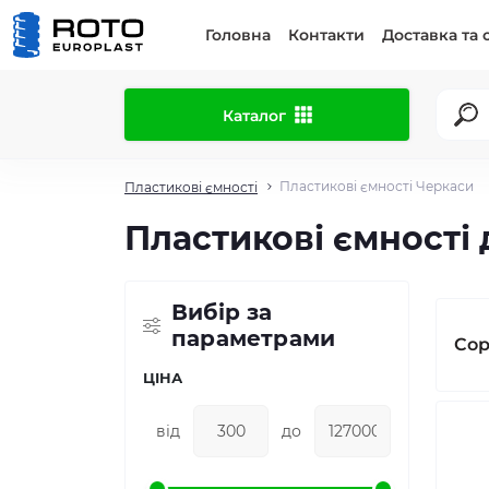
Головна
Контакти
Доставка та 
Каталог
Пластикові ємності Черкаси
Пластикові ємності
Пластикові ємності
Вибір за
параметрами
Сор
ЦІНА
від
до