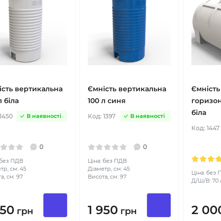
ість вертикальна
Ємність вертикальна
Ємність
л біла
100 л синя
горизон
біла
1450
Код:
1397
В наявності
В наявності
Код:
1447
0
0
 без ПДВ
Ціна: без ПДВ
тр, см: 45
Діаметр, см: 45
Ціна: без
а, см: 97
Висота, см: 97
Д/Ш/В: 70 /
950
1 950
2 00
грн
грн