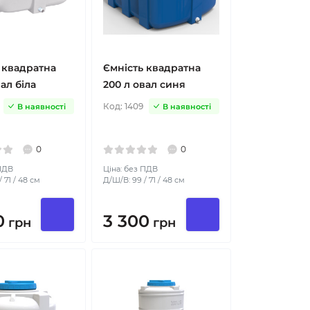
 квадратна
Ємність квадратна
ал біла
200 л овал синя
Код:
1409
В наявності
В наявності
0
0
 ПДВ
Ціна: без ПДВ
 71 / 48 см
Д/Ш/В: 99 / 71 / 48 см
0
3 300
грн
грн