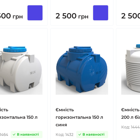
500
2 500
2 50
грн
грн
ість
Ємність
Ємність
зонтальна 150 л
горизонтальна 150 л
200 л бі
синя
Код:
1444
1464
Код:
1432
В наявності
В наявності