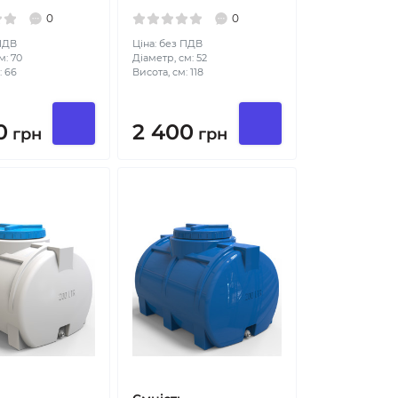
0
0
 ПДВ
Ціна: без ПДВ
м: 70
Діаметр, см: 52
: 66
Висота, см: 118
0
2 400
грн
грн