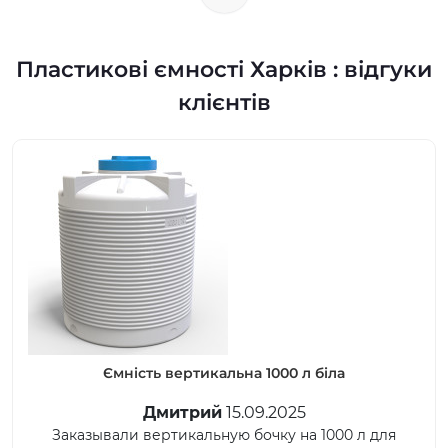
Пластикові ємності Харків : відгуки
клієнтів
Ємність вертикальна 1000 л біла
Ємніс
Дмитрий
15.09.2025
ывали вертикальную бочку на 1000 л для
Купили д