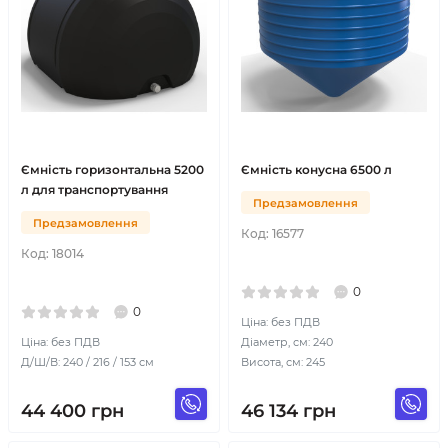
Ємність горизонтальна 5200
Ємність конусна 6500 л
л для транспортування
Предзамовлення
Предзамовлення
Код:
16577
Код:
18014
0
0
Ціна: без ПДВ
Ціна: без ПДВ
Діаметр, см: 240
Д/Ш/В: 240 / 216 / 153 см
Висота, см: 245
44 400
грн
46 134
грн