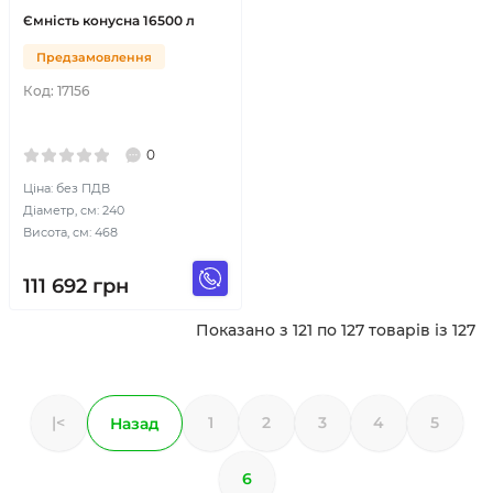
Ємність конусна 16500 л
Предзамовлення
Код:
17156
0
Ціна: без ПДВ
Діаметр, см: 240
Висота, см: 468
111 692
грн
Показано з 121 по 127 товарів із 127
|<
1
2
3
4
5
Назад
6