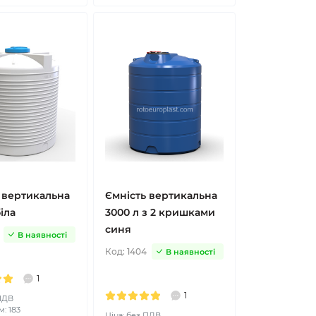
 вертикальна
Ємність вертикальна
іла
3000 л з 2 кришками
синя
В наявності
Код:
1404
В наявності
1
1
 ПДВ
м: 183
Ціна: без ПДВ