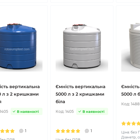
ість вертикальна
Ємність вертикальна
Ємність
0 л з 2 кришками
5000 л з 2 кришками
5000 л б
я
біла
Код:
1488
1405
Код:
1405
В наявності
В наявності
1
1
Ціна: без
Діаметр, с
 без ПДВ
Ціна: без ПДВ