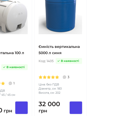
Ємність вертикальна
тальна 100 л
5000 л синя
Код:
1405
В наявності
В наявності
3
1
Ціна: без ПДВ
Діаметр, см: 183
 ПДВ
Висота, см: 202
 45 / 45 см
32 000
0
грн
грн