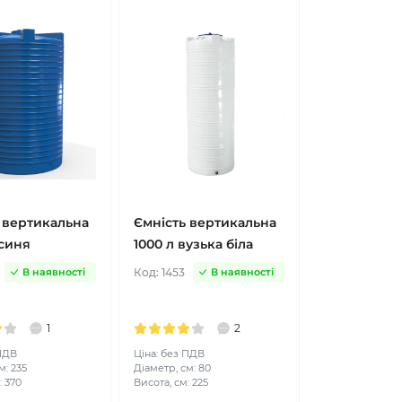
 вертикальна
Ємність вертикальна
 синя
1000 л вузька біла
Код:
1453
В наявності
В наявності
1
2
 ПДВ
Ціна: без ПДВ
м: 235
Діаметр, см: 80
: 370
Висота, см: 225