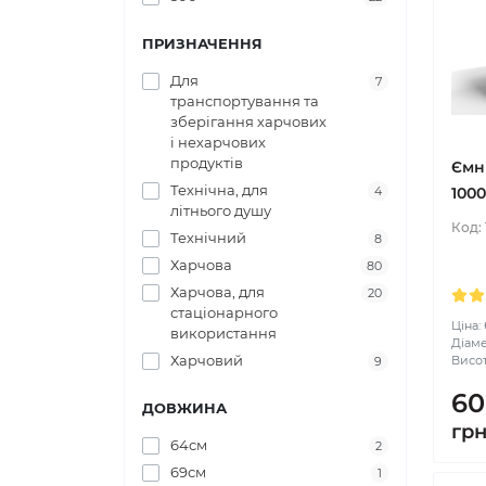
ПРИЗНАЧЕННЯ
Для
7
транспортування та
зберігання харчових
і нехарчових
продуктів
Ємн
Технічна, для
4
1000
літнього душу
Код:
Технічний
8
Харчова
80
Харчова, для
20
стаціонарного
Ціна:
використання
Діаме
Харчовий
Висот
9
60
ДОВЖИНА
гр
64см
2
69см
1