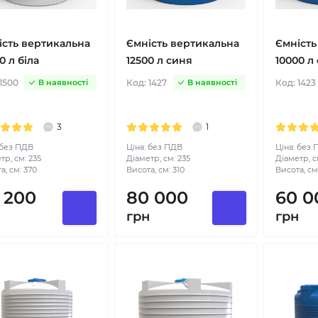
ість вертикальна
Ємність вертикальна
Ємність
0 л біла
12500 л синя
10000 л
1500
Код:
1427
Код:
1423
В наявності
В наявності
3
1
 без ПДВ
Ціна: без ПДВ
Ціна: без
тр, см: 235
Діаметр, см: 235
Діаметр, с
а, см: 370
Висота, см: 310
Висота, см
 200
80 000
60 0
н
грн
грн