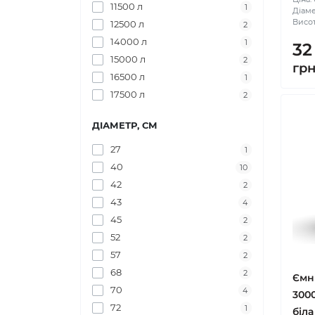
11500 л
1
Діаме
Висот
12500 л
2
14000 л
1
32
15000 л
2
гр
16500 л
1
17500 л
2
ДІАМЕТР, СМ
27
1
40
10
42
2
43
4
45
2
52
2
57
2
68
2
Ємн
70
4
300
72
1
біла