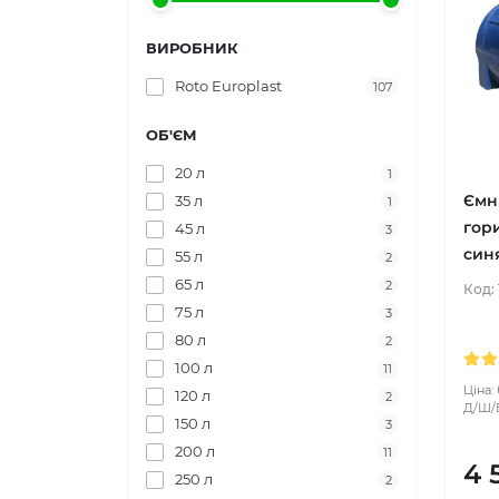
ВИРОБНИК
Roto Europlast
107
ОБ'ЄМ
20 л
1
Ємн
35 л
1
гор
45 л
3
син
55 л
2
65 л
2
Код:
75 л
3
80 л
2
100 л
11
Ціна:
120 л
2
Д/Ш/В
150 л
3
200 л
11
4 
250 л
2