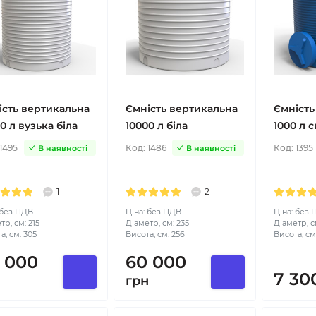
ість вертикальна
Ємність вертикальна
Ємність
0 л вузька біла
10000 л біла
1000 л 
1495
Код:
1486
Код:
1395
В наявності
В наявності
1
2
 без ПДВ
Ціна: без ПДВ
Ціна: без
тр, см: 215
Діаметр, см: 235
Діаметр, с
а, см: 305
Висота, см: 256
Висота, см:
 000
60 000
7 30
н
грн