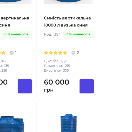
 вертикальна
Ємність вертикальна
 синя
10000 л вузька синя
Код:
1394
В наявності
В наявності
1
2
 ПДВ
Ціна: без ПДВ
м: 235
Діаметр, см: 215
: 256
Висота, см: 305
00
60 000
грн