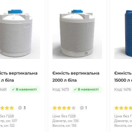
ість вертикальна
Ємність вертикальна
Ємність
 л біла
2000 л біла
15000 л
1461
Код:
1473
Код:
1476
В наявності
В наявності
3
1
 без ПДВ
Ціна: без ПДВ
Ціна: без
тр, см: 107
Діаметр, см: 135
Діаметр, с
а, см: 122
Висота, см: 155
Висота, см