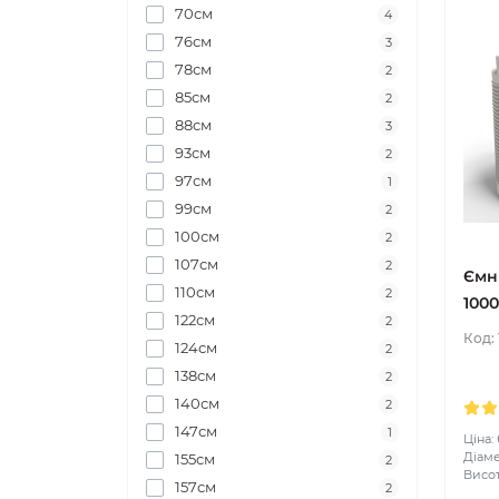
70см
4
76см
3
78см
2
85см
2
88см
3
93см
2
97см
1
99см
2
100см
2
107см
2
Ємн
110см
2
1000
122см
2
Код:
124см
2
138см
2
140см
2
147см
1
Ціна:
Діаме
155см
2
Висот
157см
2