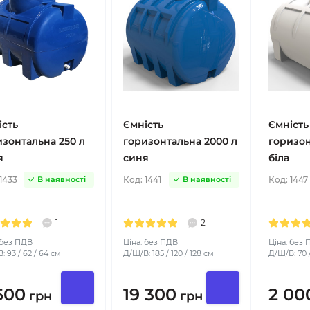
ість
Ємність
Ємність
изонтальна 250 л
горизонтальна 2000 л
горизон
я
синя
біла
1433
Код:
1441
Код:
1447
В наявності
В наявності
1
2
 без ПДВ
Ціна: без ПДВ
Ціна: без
: 93 / 62 / 64 см
Д/Ш/В: 185 / 120 / 128 см
Д/Ш/В: 70 /
500
19 300
2 00
грн
грн