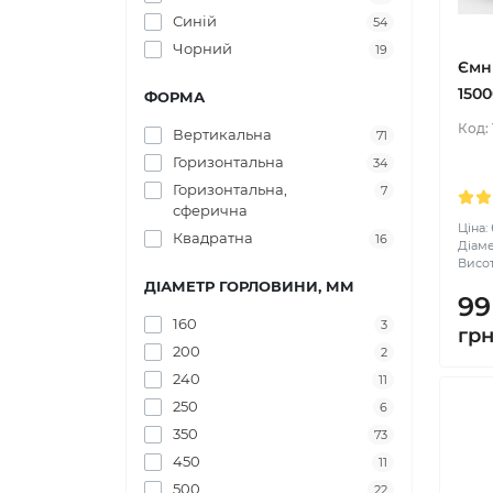
Синій
54
Чорний
19
Ємн
1500
ФОРМА
Код:
Вертикальна
71
Горизонтальна
34
Горизонтальна,
7
сферична
Ціна:
Квадратна
16
Діаме
Висот
ДІАМЕТР ГОРЛОВИНИ, ММ
99
160
3
гр
200
2
240
11
250
6
350
73
450
11
500
22