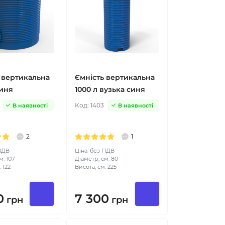
 вертикальна
Ємність вертикальна
синя
1000 л вузька синя
Код:
1403
В наявності
В наявності
2
1
 ПДВ
Ціна: без ПДВ
м: 107
Діаметр, см: 80
 122
Висота, см: 225
0
7 300
грн
грн