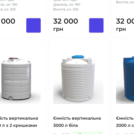
Висота, см
тр, см: 190
Діаметр, см: 190
а, см: 205
Висота, см: 205
 000
32 000
32 0
н
грн
грн
ість вертикальна
Ємність вертикальна
Ємність
0 л з 2 кришками
3000 л біла
2000 л 