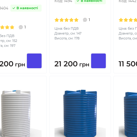
Код:
1494
Код:
1442
В наявності
1404
В наявності
1
1
Ціна: без ПДВ
Ціна: без
Діаметр, см: 147
Діаметр, см
 без ПДВ
Висота, см: 178
Висота, см:
тр, см: 152
а, см: 197
 200
21 200
11 50
грн
грн