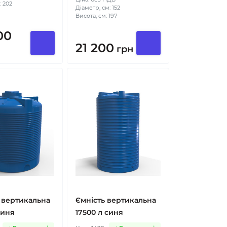
: 202
Діаметр, см: 152
Висота, см: 197
00
21 200
грн
 вертикальна
Ємність вертикальна
синя
17500 л синя