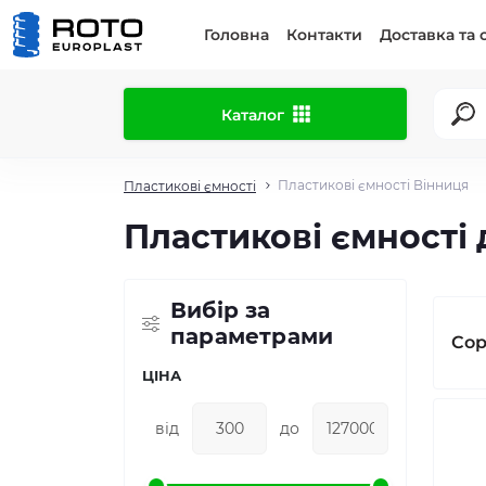
Головна
Контакти
Доставка та 
Каталог
Пластикові ємності Вінниця
Пластикові ємності
Пластикові ємності
Вибір за
параметрами
Сор
ЦІНА
від
до