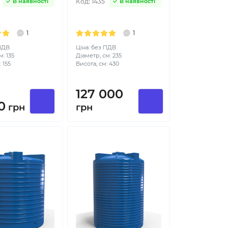
Код:
1435
В наявності
В наявності
1
1
 ПДВ
Ціна: без ПДВ
: 135
Діаметр, см: 235
 155
Висота, см: 430
127 000
0
грн
грн