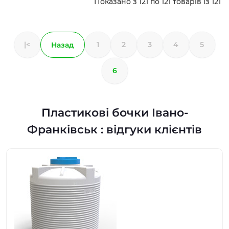
Показано з 121 по 121 товарів із 121
|<
1
2
3
4
5
Назад
6
Пластикові бочки Івано-
Франківськ : відгуки клієнтів