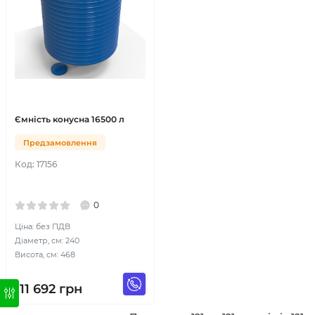
Ємність конусна 16500 л
Предзамовлення
Код:
17156
0
Ціна: без ПДВ
Діаметр, см: 240
Висота, см: 468
111 692
грн