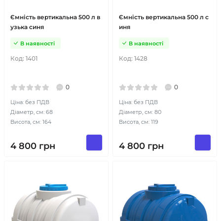
Ємність вертикальна 500 л в
Ємність вертикальна 500 л с
узька синя
иня
В наявності
В наявності
Код:
1401
Код:
1428
0
0
Ціна: без ПДВ
Ціна: без ПДВ
Діаметр, см: 68
Діаметр, см: 80
Висота, см: 164
Висота, см: 119
4 800
грн
4 800
грн