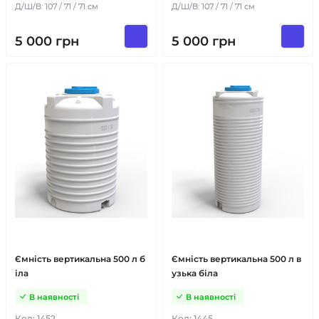
Д/Ш/В: 107 / 71 / 71 см
Д/Ш/В: 107 / 71 / 71 см
5 000
грн
5 000
грн
Ємність вертикальна 500 л б
Ємність вертикальна 500 л в
іла
узька біла
В наявності
В наявності
Код:
1452
Код:
1445