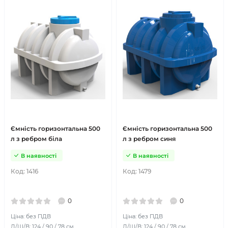
Ємність горизонтальна 500
Ємність горизонтальна 500
л з ребром біла
л з ребром синя
В наявності
В наявності
Код:
1416
Код:
1479
0
0
Ціна: без ПДВ
Ціна: без ПДВ
Д/Ш/В: 124 / 90 / 78 см
Д/Ш/В: 124 / 90 / 78 см