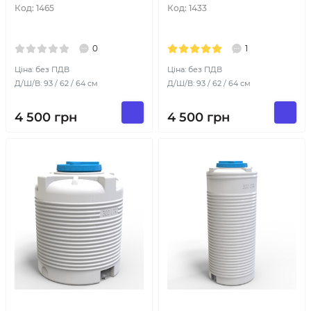
Код:
1465
Код:
1433
0
1
Ціна: без ПДВ
Ціна: без ПДВ
Д/Ш/В: 93 / 62 / 64 см
Д/Ш/В: 93 / 62 / 64 см
4 500
грн
4 500
грн