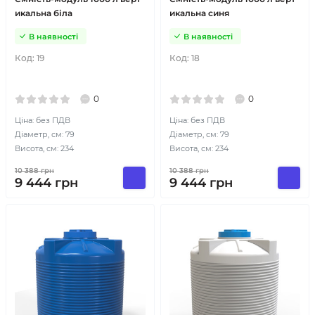
икальна біла
икальна синя
В наявності
В наявності
Код:
19
Код:
18
0
0
Ціна: без ПДВ
Ціна: без ПДВ
Діаметр, см: 79
Діаметр, см: 79
Висота, см: 234
Висота, см: 234
10 388
грн
10 388
грн
9 444
грн
9 444
грн