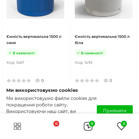
Ємність вертикальна 1500 л
Ємність вертикальна 1500 л
синя
біла
В наявності
В наявності
Код:
1467
Код:
1493
0
0
Ми використовуємо cookies
Ціна: без ПДВ
Ціна: без ПДВ
Діаметр, см: 121
Діаметр, см: 121
Ми використовуємо файли cookies для
Висота, см: 142
Висота, см: 142
покращення роботи сайту.
Прийняти
Використовуючи наш сайт, ви
9 000
грн
9 000
грн
погоджуєтесь з використанням файлів
0
0
0
cookies. Детальніше читайте у
Умовах
користування
.