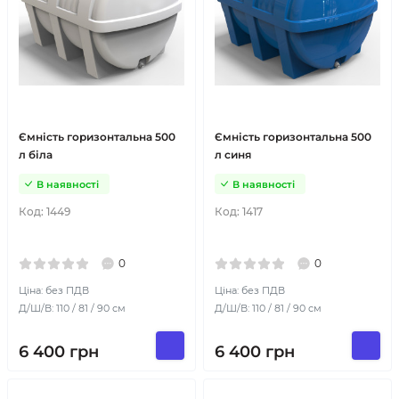
Ємність горизонтальна 500
Ємність горизонтальна 500
л біла
л синя
В наявності
В наявності
Код:
1449
Код:
1417
0
0
Ціна: без ПДВ
Ціна: без ПДВ
Д/Ш/В: 110 / 81 / 90 см
Д/Ш/В: 110 / 81 / 90 см
6 400
грн
6 400
грн