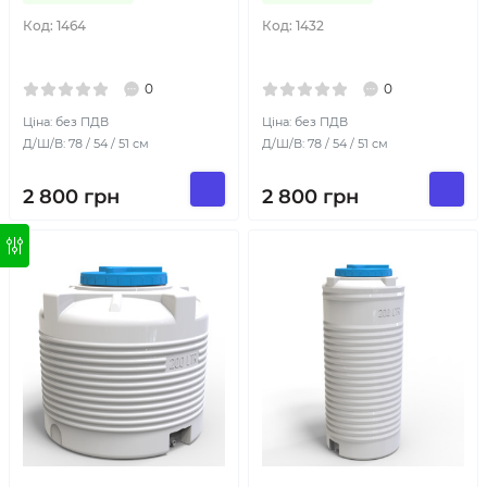
Код:
1464
Код:
1432
0
0
Ціна: без ПДВ
Ціна: без ПДВ
Д/Ш/В: 78 / 54 / 51 см
Д/Ш/В: 78 / 54 / 51 см
2 800
грн
2 800
грн