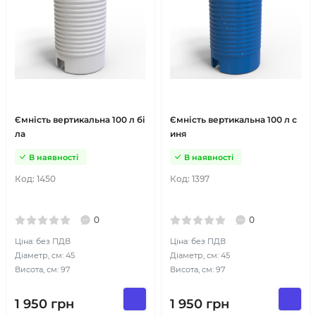
Ємність вертикальна 100 л бі
Ємність вертикальна 100 л с
ла
иня
В наявності
В наявності
Код:
1450
Код:
1397
0
0
Ціна: без ПДВ
Ціна: без ПДВ
Діаметр, см: 45
Діаметр, см: 45
Висота, см: 97
Висота, см: 97
1 950
грн
1 950
грн