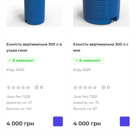
Ємність вертикальна 300 л в
Ємність вертикальна 300 л с
узька синя
иня
В наявності
В наявності
Код:
1400
Код:
1429
0
0
Ціна: без ПДВ
Ціна: без ПДВ
Діаметр, см: 57
Діаметр, см: 70
Висота, см: 140
Висота, см: 87
4 000
грн
4 000
грн