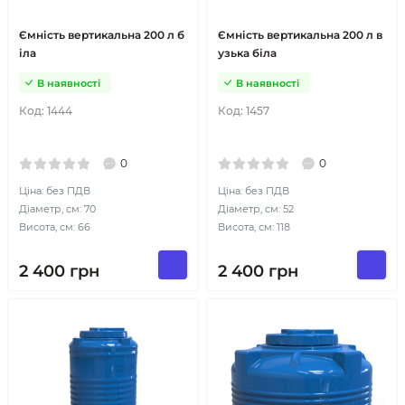
Ємність вертикальна 200 л б
Ємність вертикальна 200 л в
іла
узька біла
В наявності
В наявності
Код:
1444
Код:
1457
0
0
Ціна: без ПДВ
Ціна: без ПДВ
Діаметр, см: 70
Діаметр, см: 52
Висота, см: 66
Висота, см: 118
2 400
грн
2 400
грн