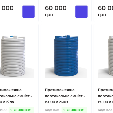
 000
60 000
60 0
н
грн
грн
типожежна
Протипожежна
Протип
тикальна ємність
вертикальна ємність
вертика
0 л біла
15000 л синя
17500 л 
1500
Код:
1476
Код:
1435
В наявності
В наявності