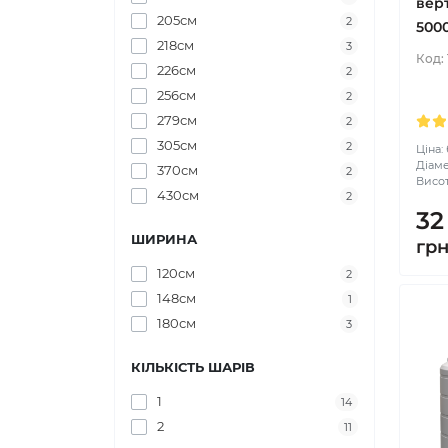
вер
205см
2
5000
218см
3
Код:
226см
2
256см
2
279см
2
305см
2
Ціна:
Діаме
370см
2
Висот
430см
2
32
ШИРИНА
гр
120см
2
148см
1
180см
3
КІЛЬКІСТЬ ШАРІВ
1
14
2
11