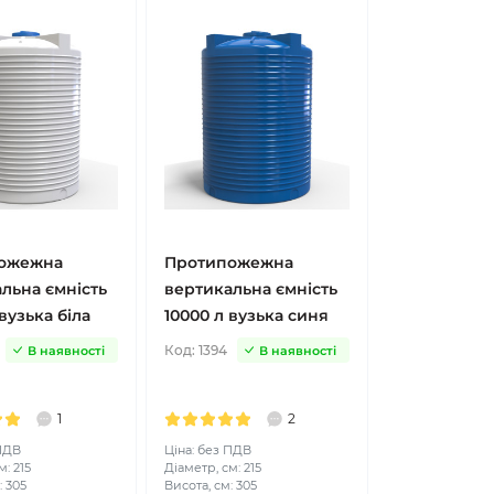
ожежна
Протипожежна
льна ємність
вертикальна ємність
вузька біла
10000 л вузька синя
Код:
1394
В наявності
В наявності
1
2
 ПДВ
Ціна: без ПДВ
: 215
Діаметр, см: 215
: 305
Висота, см: 305