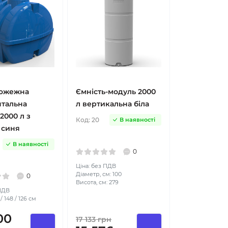
ожежна
Ємність-модуль 2000
нтальна
л вертикальна біла
2000 л з
Код:
20
В наявності
 синя
В наявності
0
Ціна: без ПДВ
Діаметр, см: 100
0
Висота, см: 279
 ПДВ
/ 148 / 126 см
00
17 133
грн