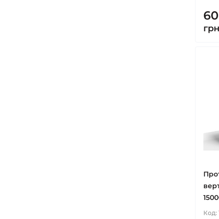
60
гр
Про
вер
1500
Код: