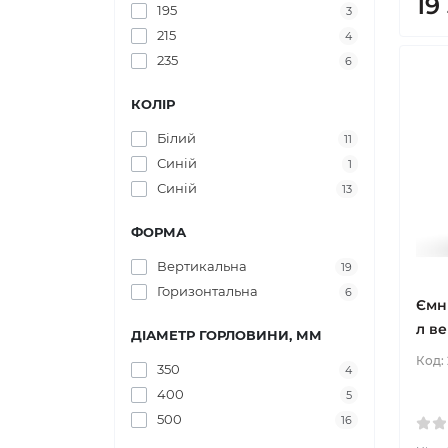
19
195
3
215
4
235
6
КОЛІР
Білий
11
Синій
1
Синій
13
ФОРМА
Вертикальна
19
Горизонтальна
6
Ємн
л в
ДІАМЕТР ГОРЛОВИНИ, ММ
Код:
350
4
400
5
500
16