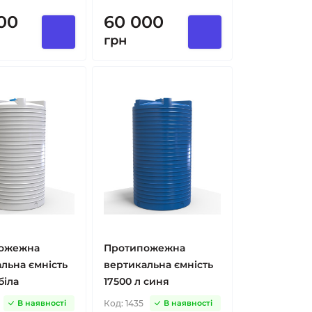
00
60 000
грн
ожежна
Протипожежна
льна ємність
вертикальна ємність
біла
17500 л синя
Код:
1435
В наявності
В наявності