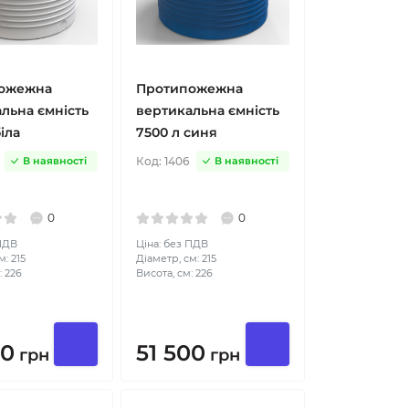
ожежна
Протипожежна
льна ємність
вертикальна ємність
іла
7500 л синя
Код:
1406
В наявності
В наявності
0
0
 ПДВ
Ціна: без ПДВ
: 215
Діаметр, см: 215
: 226
Висота, см: 226
00
51 500
грн
грн