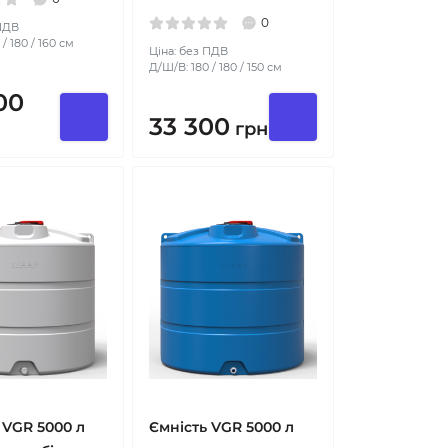
0
 ПДВ
/ 180 / 160 см
Ціна: без ПДВ
Д/Ш/В: 180 / 180 / 150 см
00
33 300
грн
 VGR 5000 л
Ємність VGR 5000 л