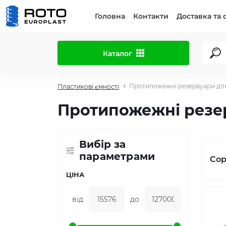
Головна
Контакти
Доставка та 
Каталог
Протипожежні резервуари дл
Пластикові ємності
Протипожежні резе
Вибір за
параметрами
Сор
ЦІНА
від
до