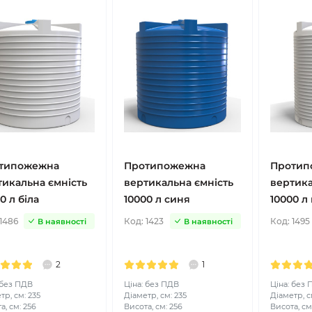
типожежна
Протипожежна
Протип
тикальна ємність
вертикальна ємність
вертика
0 л біла
10000 л синя
10000 л 
1486
Код:
1423
Код:
1495
В наявності
В наявності
2
1
 без ПДВ
Ціна: без ПДВ
Ціна: без
тр, см: 235
Діаметр, см: 235
Діаметр, см
а, см: 256
Висота, см: 256
Висота, см