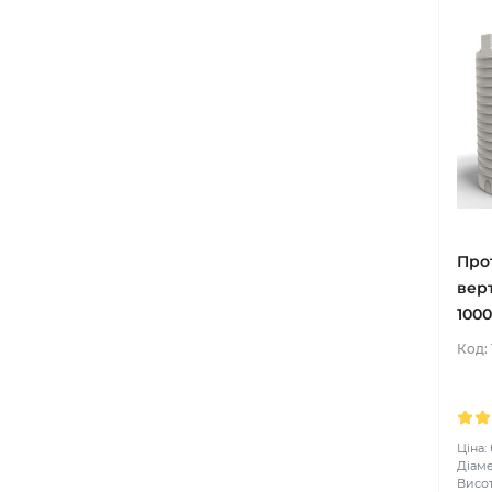
Про
вер
1000
Код:
Ціна:
Діаме
Висот