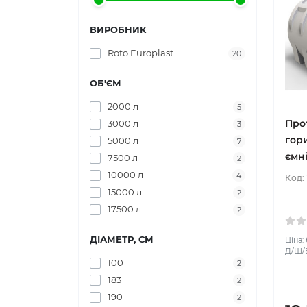
ВИРОБНИК
Roto Europlast
20
ОБ'ЄМ
2000 л
5
Про
3000 л
3
гор
5000 л
7
ємні
7500 л
2
10000 л
4
Код:
15000 л
2
17500 л
2
ДІАМЕТР, СМ
Ціна:
Д/Ш/В:
100
2
183
2
190
2