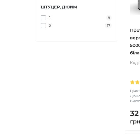
ШТУЦЕР, ДЮЙМ
1
8
2
17
Про
вер
500
біла
Код:
Ціна:
Діаме
Висот
32
гр