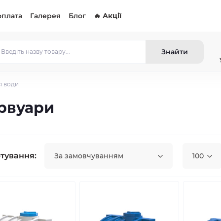
оплата
Галерея
Блог
🔥 Акції
Знайти
я води
рвуари
тування:
За замовчуванням
100