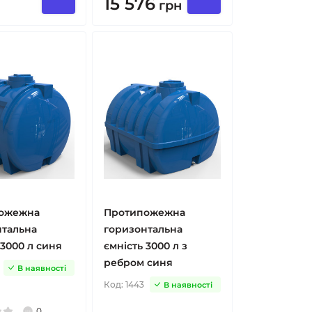
15 576
грн
ожежна
Протипожежна
нтальна
горизонтальна
 3000 л синя
ємність 3000 л з
ребром синя
В наявності
Код:
1443
В наявності
0