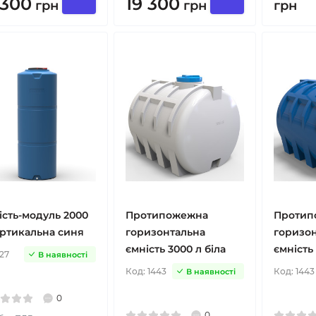
 300
19 300
грн
грн
грн
ість-модуль 2000
Протипожежна
Протип
ертикальна синя
горизонтальна
горизо
ємність 3000 л біла
ємність
27
В наявності
Код:
1443
Код:
1443
В наявності
0
0