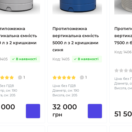
типожежна
Протипожежна
Протип
тикальна ємність
вертикальна ємність
вертика
0 л з 2 кришками
5000 л з 2 кришками
7500 л б
синя
Код:
1406
1405
Код:
1405
В наявності
В наявності
1
1
Ціна: без
Діаметр, см
 без ПДВ
Ціна: без ПДВ
Висота, см
тр, см: 190
Діаметр, см: 190
а, см: 205
Висота, см: 205
 000
32 000
51 5
н
грн