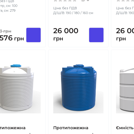
 без ПДВ
тр, см: 100
Ціна: без ПДВ
Ціна: без
а, см: 279
Д/Ш/В: 190 / 180 / 160 см
Д/Ш/В: 190 
26 000
26 0
33
грн
 576
грн
грн
грн
типожежна
Протипожежна
Ємність