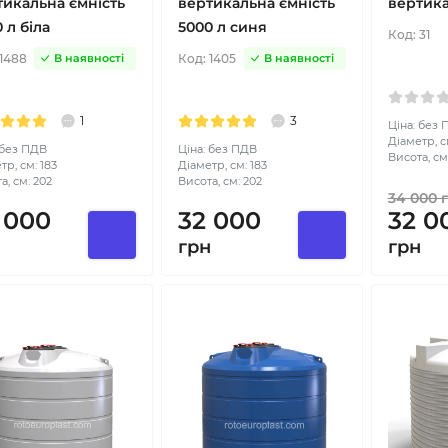
тикальна ємність
вертикальна ємність
вертика
 л біла
5000 л синя
Код:
31
1488
Код:
1405
В наявності
В наявності
1
3
Ціна: без
Діаметр, с
 без ПДВ
Ціна: без ПДВ
Висота, см:
тр, см: 183
Діаметр, см: 183
а, см: 202
Висота, см: 202
34 000
г
 000
32 000
32 0
н
грн
грн