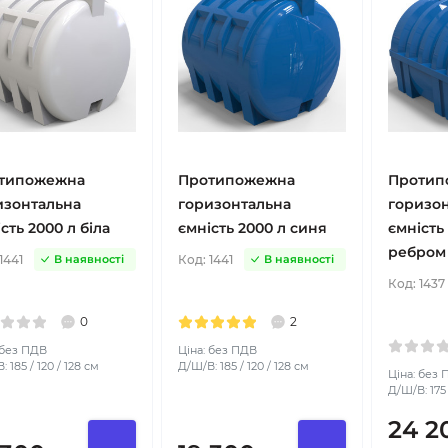
типожежна
Протипожежна
Протип
изонтальна
горизонтальна
горизо
сть 2000 л біла
ємність 2000 л синя
ємність 
ребром
1441
Код:
1441
В наявності
В наявності
Код:
1437
0
2
 без ПДВ
Ціна: без ПДВ
 185 / 120 / 128 см
Д/Ш/В: 185 / 120 / 128 см
Ціна: без
Д/Ш/В: 175 
24 2