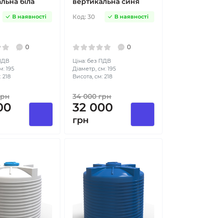
льна біла
вертикальна синя
Код:
30
В наявності
В наявності
0
0
 ПДВ
Ціна: без ПДВ
м: 195
Діаметр, см: 195
 218
Висота, см: 218
рн
34 000
грн
00
32 000
грн