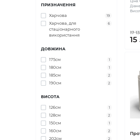
Ціна:
ПРИЗНАЧЕННЯ
Діаме
Висот
Харчова
19
Харчова, для
6
стаціонарного
17 1
використання
15
ДОВЖИНА
175см
1
180см
1
185см
2
190см
2
ВИСОТА
126см
1
128см
2
150см
1
160см
2
Про
202см
2