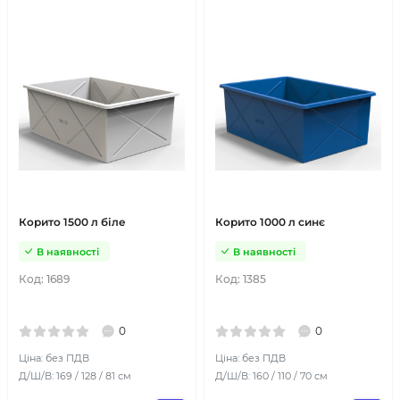
Корито 1500 л біле
Корито 1000 л синє
В наявності
В наявності
Код:
1689
Код:
1385
0
0
Ціна: без ПДВ
Ціна: без ПДВ
Д/Ш/В: 169 / 128 / 81 см
Д/Ш/В: 160 / 110 / 70 см