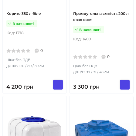
Корито 350 л біле
Прямоугольна ємність 200 л
овал синя
В наявності
В наявності
Код:
1378
Код:
1409
0
0
Ціна: без ПДВ
Д/Ш/В: 120 / 80 / 50 см
Ціна: без ПДВ
Д/Ш/В: 99 / 71 / 48 см
4 200
грн
3 300
грн