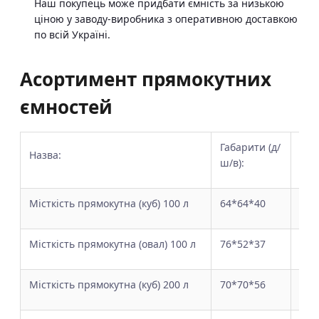
Наш покупець може придбати ємність за низькою
ціною у заводу-виробника з оперативною доставкою
по всій Україні.
Асортимент прямокутних
ємностей
Габарити (д/
діа
Назва:
ш/в):
кр
Місткість прямокутна (куб) 100 л
64*64*40
35 
Місткість прямокутна (овал) 100 л
76*52*37
35 
Місткість прямокутна (куб) 200 л
70*70*56
35 