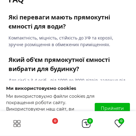
Які переваги мають прямокутні
ємності для води?
Компактність, міцність, стійкість до УФ та корозії,
зручне розміщення в обмежених приміщеннях.
Який об'єм прямокутної ємності
вибрати для будинку?
Для сім'ї з 3-4 осіб - від 1000 до 3000 літрів, залежно від
витрати води, тому потрібно буде кілька ємностей.
Ми використовуємо cookies
Вони легко підключаються один до одного за рахунок
Ми використовуємо файли cookies для
виділених місць для підключення на самому баку.
покращення роботи сайту.
Прийняти
Використовуючи наш сайт, ви
Чи підходить ємність для установки
погоджуєтесь з використанням файлів
0
0
0
cookies. Детальніше читайте у
Умовах
в приміщенні?
користування
.