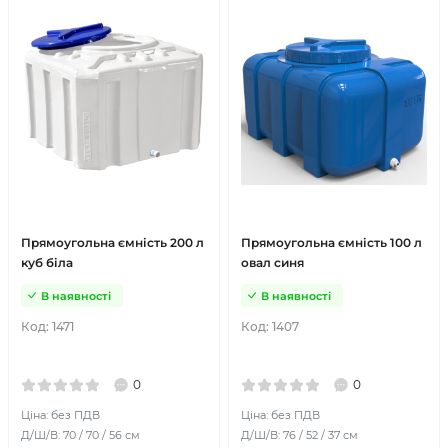
Прямоугольна ємність 200 л
Прямоугольна ємність 100 л
куб біла
овал синя
В наявності
В наявності
Код:
1471
Код:
1407
0
0
Ціна: без ПДВ
Ціна: без ПДВ
Д/Ш/В: 70 / 70 / 56 см
Д/Ш/В: 76 / 52 / 37 см