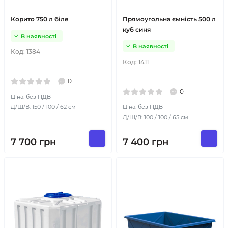
Корито 750 л біле
Прямоугольна ємність 500 л
куб синя
В наявності
В наявності
Код:
1384
Код:
1411
0
0
Ціна: без ПДВ
Д/Ш/В: 150 / 100 / 62 см
Ціна: без ПДВ
Д/Ш/В: 100 / 100 / 65 см
7 700
грн
7 400
грн