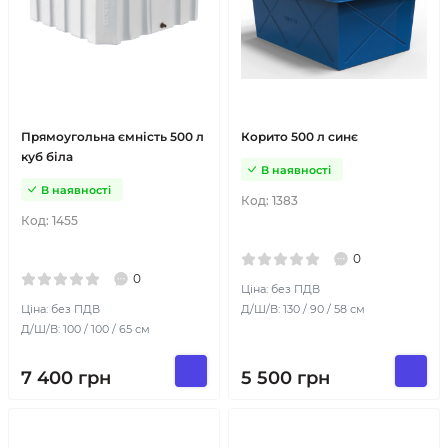
Прямоугольна ємність 500 л
Корито 500 л синє
куб біла
В наявності
В наявності
Код:
1383
Код:
1455
0
0
Ціна: без ПДВ
Ціна: без ПДВ
Д/Ш/В: 130 / 90 / 58 см
Д/Ш/В: 100 / 100 / 65 см
7 400
грн
5 500
грн