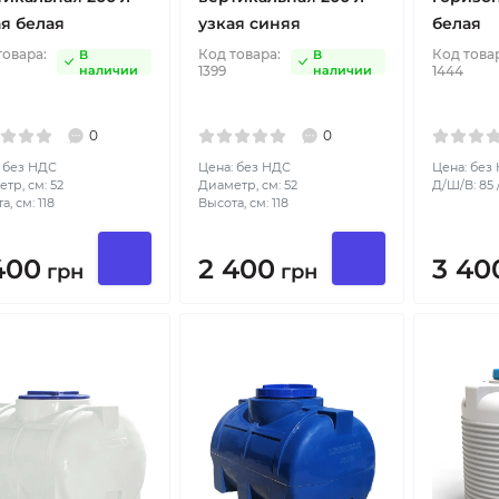
ая белая
узкая синяя
белая
товара:
Код товара:
Код това
В
В
наличии
1399
наличии
1444
0
0
 без НДС
Цена: без НДС
Цена: без
тр, см: 52
Диаметр, см: 52
Д/Ш/В: 85 /
а, см: 118
Высота, см: 118
400
2 400
3 40
грн
грн