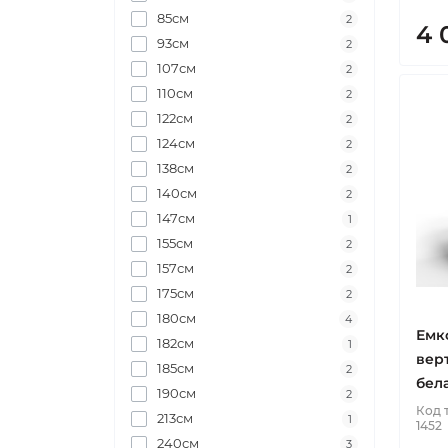
85см
2
4 
93см
2
107см
2
110см
2
122см
2
124см
2
138см
2
140см
2
147см
1
155см
2
157см
2
175см
2
180см
4
Емк
182см
1
вер
185см
2
бел
190см
2
Код 
213см
1
1452
240см
3