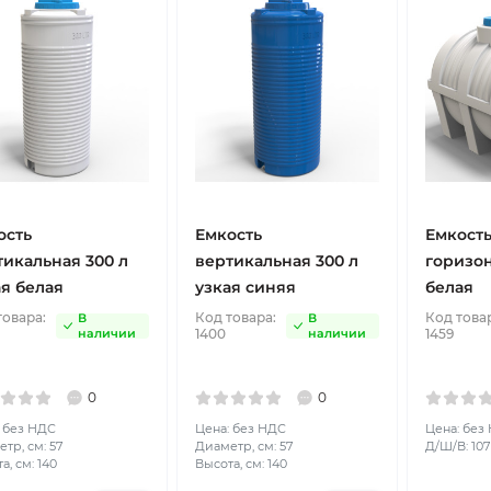
ость
Емкость
Емкост
тикальная 300 л
вертикальная 300 л
горизон
ая белая
узкая синяя
белая
товара:
Код товара:
Код това
В
В
наличии
1400
наличии
1459
0
0
 без НДС
Цена: без НДС
Цена: без
тр, см: 57
Диаметр, см: 57
Д/Ш/В: 107 
а, см: 140
Высота, см: 140