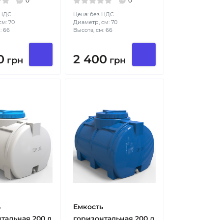
0
0
 НДС
Цена: без НДС
м: 70
Диаметр, см: 70
: 66
Высота, см: 66
0
2 400
грн
грн
ь
Емкость
тальная 200 л
горизонтальная 200 л