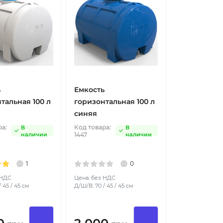
ь
Емкость
тальная 100 л
горизонтальная 100 л
синяя
ра:
Код товара:
В
В
наличии
1447
наличии
1
0
 НДС
Цена: без НДС
 45 / 45 см
Д/Ш/В: 70 / 45 / 45 см