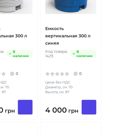
ь
Емкость
льная 300 л
вертикальная 300 л
синяя
ра:
Код товара:
В
В
наличии
1429
наличии
0
0
 НДС
Цена: без НДС
м: 70
Диаметр, см: 70
: 87
Высота, см: 87
0
4 000
грн
грн