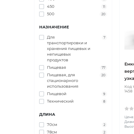
450
11
500
20
НАЗНАЧЕНИЕ
Для
7
транспортировки и
хранения пищевых и
непищевых
продуктов
Емк
Пищевая
77
вер
Пищевая, для
20
узк
стационарного
использования
Код 
1458
Пищевой
9
Технический
8
ДЛИНА
Цена:
Диаме
70см
2
Высот
78см
2