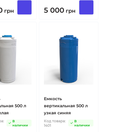
0
5 000
грн
грн
ь
Емкость
льная 500 л
вертикальная 500 л
елая
узкая синяя
ра:
Код товара:
В
В
наличии
1401
наличии