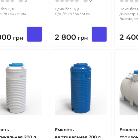
0
0
 без НДС
Цена: без НДС
Цена: без
 78 / 54 / 51 см
Д/Ш/В: 78 / 54 / 51 см
Диаметр, с
Высота, см
800
2 800
2 40
грн
грн
ость
Емкость
Емкост
тикальная 200 л
вертикальная 200 л
горизон