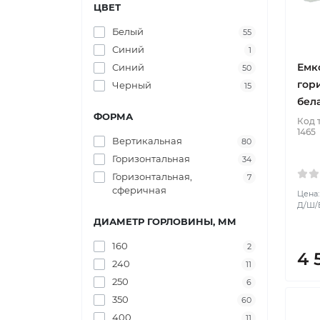
ЦВЕТ
Белый
55
Синий
1
Емк
Синий
50
гор
Черный
15
бел
ФОРМА
Код 
1465
Вертикальная
80
Горизонтальная
34
Горизонтальная,
7
сферичная
Цена:
Д/Ш/В
ДИАМЕТР ГОРЛОВИНЫ, ММ
160
2
4 
240
11
250
6
350
60
400
11