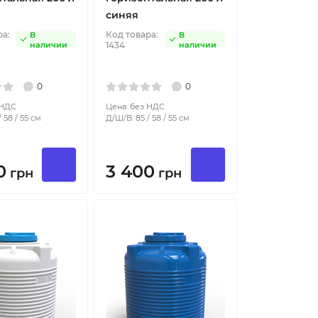
синяя
ра:
Код товара:
В
В
наличии
1434
наличии
0
0
 НДС
Цена: без НДС
 58 / 55 см
Д/Ш/В: 85 / 58 / 55 см
0
3 400
грн
грн