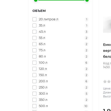
ОБЪЕМ
20 литров л
1
35 л
1
45 л
3
55 л
2
65 л
Емк
2
75 л
вер
2
бел
80 л
2
100 л
6
Код 
1450
120 л
2
150 л
2
200 л
6
250 л
2
Цена:
Диаме
300 л
5
Высот
350 л
2
500 л
10