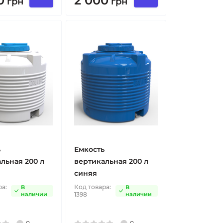
0
2 000
грн
грн
ь
Емкость
льная 200 л
вертикальная 200 л
синяя
ра:
Код товара:
В
В
наличии
1398
наличии