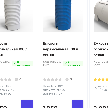
ость
Емкость
Емкост
тикальная 100 л
вертикальная 100 л
горизон
ая
синяя
белая
товара:
Код товара:
Код това
В
В
наличии
1397
наличии
1447
0
0
 без НДС
Цена: без НДС
Цена: без
тр, см: 45
Диаметр, см: 45
Д/Ш/В: 70 /
а, см: 97
Высота, см: 97