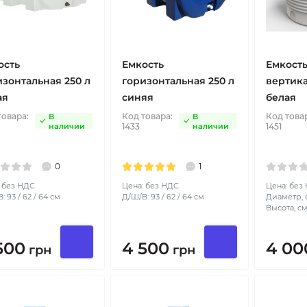
ость
Емкость
Емкост
изонтальная 250 л
горизонтальная 250 л
вертика
ая
синяя
белая
товара:
Код товара:
Код това
В
В
наличии
1433
наличии
1451
0
1
 без НДС
Цена: без НДС
Цена: без
: 93 / 62 / 64 см
Д/Ш/В: 93 / 62 / 64 см
Диаметр, с
Высота, см
500
4 500
4 00
грн
грн