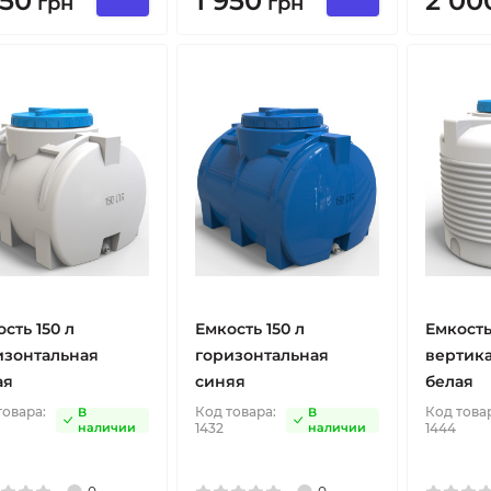
950
1 950
2 00
грн
грн
сть 150 л
Емкость 150 л
Емкост
изонтальная
горизонтальная
вертика
ая
синяя
белая
товара:
Код товара:
Код това
В
В
наличии
1432
наличии
1444