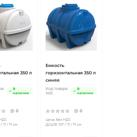
ь
Емкость
тальная 350 л
горизонтальная 350 л
синяя
ра:
Код товара:
В
В
наличии
1415
наличии
0
0
 НДС
Цена: без НДС
/ 71 / 71 см
Д/Ш/В: 107 / 71 / 71 см