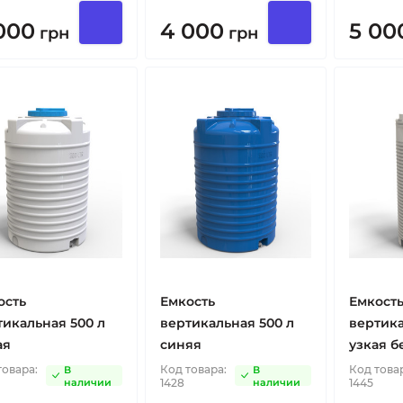
000
4 000
5 00
грн
грн
ость
Емкость
Емкост
тикальная 500 л
вертикальная 500 л
вертика
ая
синяя
узкая б
товара:
Код товара:
Код това
В
В
наличии
1428
наличии
1445