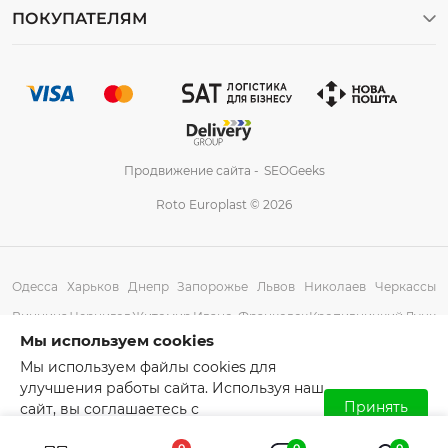
Пластиковые емкости для аграрного сектора
Карта сайта
ПОКУПАТЕЛЯМ
Пластиковые бочки Ивано-Франковск
Выгребные ямы
FAQ
Пластиковые бочки Львов
Строительные емкости
Возврат и обмен
Пластиковые бочки Ужгород
Емкости для солений
Гарантийное обслуживание
Емкости для перевозки
Емкости по характеристикам
Вертикальные емкости
Продвижение сайта -
SEOGeeks
Инструкция по эксплуатации
Горизонтальные емкости
Roto Europlast © 2026
Паспорта и инструкции по эксплуатации
Квадратные емкости
Политика конфиденциальности
Сертификаты
Одесса
Харьков
Днепр
Запорожье
Львов
Николаев
Черкассы
Таблица устойчивости полиетилена
Винница
Чернигов
Житомир
Ивано-Франковск
Кропивницкий
Луцк
Мы используем cookies
Технология производства
Полтава
Ровно
Сумы
Тернополь
Ужгород
Херсон
Хмельницкий
Мы используем файлы cookies для
Договор оферты
Черновцы
улучшения работы сайта. Используя наш
Принять
сайт, вы соглашаетесь с
использованием файлов cookies.