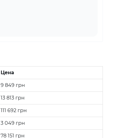
Цена
9 849
грн
13 813
грн
111 692
грн
3 049
грн
78 151
грн