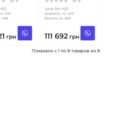
0
0
 НДС
Цена: без НДС
см: 240
Диаметр, см: 240
: 408
Высота, см: 468
21
111 692
грн
грн
Показано с 1 по 8 товаров из 8