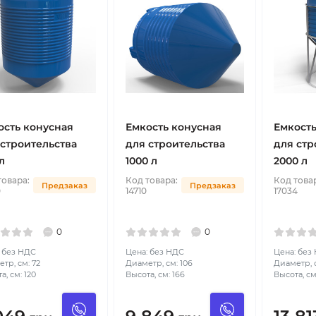
ость конусная
Емкость конусная
Емкость
 строительства
для строительства
для стр
л
1000 л
2000 л
товара:
Код товара:
Код това
Предзаказ
Предзаказ
0
14710
17034
0
0
 без НДС
Цена: без НДС
Цена: без
тр, см: 72
Диаметр, см: 106
Диаметр, с
а, см: 120
Высота, см: 166
Высота, см: