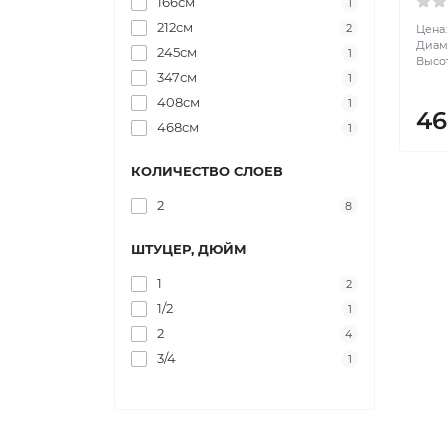
166см
1
212см
2
Цена:
Диаме
245см
1
Высот
347см
1
408см
1
46
468см
1
КОЛИЧЕСТВО СЛОЕВ
2
8
ШТУЦЕР, ДЮЙМ
1
2
1/2
1
2
4
3/4
1