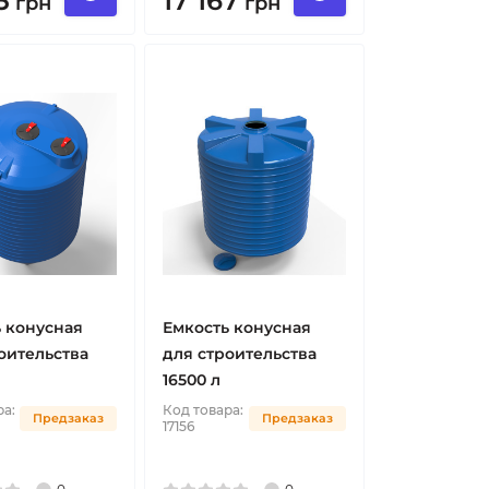
3
17 167
грн
грн
 конусная
Емкость конусная
оительства
для строительства
16500 л
ра:
Код товара:
Предзаказ
Предзаказ
17156