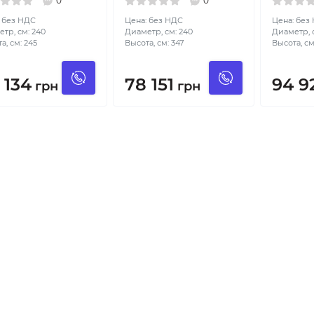
0
0
 без НДС
Цена: без НДС
Цена: без
тр, см: 240
Диаметр, см: 240
Диаметр, 
а, см: 245
Высота, см: 347
Высота, см
 134
78 151
94 9
грн
грн