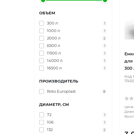
ОБЪЕМ
300 л
1
1000 л
1
2000 л
2
6500 л
1
11500 л
Емк
1
14000 л
для
1
300 
16500 л
1
Код 
1745
ПРОИЗВОДИТЕЛЬ
Roto Europlast
8
ДИАМЕТР, СМ
Цена:
Диаме
72
1
Высот
106
1
132
2