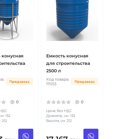
 конусная
Емкость конусная
оительства
для строительства
2500 л
ра:
Код товара:
Предзаказ
Предзаказ
17053
0
0
 НДС
Цена: без НДС
м: 132
Диаметр, см: 132
 212
Высота, см: 212