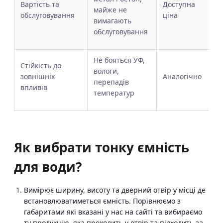
Вартість та
Доступна
майже не
обслуговування
ціна
вимагають
обслуговування
Не бояться УФ,
Стійкість до
вологи,
зовнішніх
Аналогічно
перепадів
впливів
температур
Як вибрати тонку ємність
для води?
Вимірює ширину, висоту та дверний отвір у місці де
встановлюватиметься ємність. Порівнюємо з
габаритами які вказані у нас на сайті та вибираємо
ту продукцію, яка проходить у отвір та підходить за