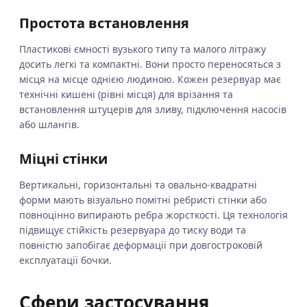
Простота встановлення
Пластикові ємності вузького типу та малого літражу
досить легкі та компактні. Вони просто переносяться з
місця на місце однією людиною. Кожен резервуар має
технічні кишені (рівні місця) для врізання та
встановлення штуцерів для зливу, підключення насосів
або шлангів.
Міцні стінки
Вертикальні, горизонтальні та овально-квадратні
форми мають візуально помітні ребристі стінки або
повноцінно випирають ребра жорсткості. Ця технологія
підвищує стійкість резервуара до тиску води та
повністю запобігає деформації при довгостроковій
експлуатації бочки.
Сфери застосування