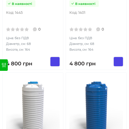
В наявності
В наявності
Код:
1445
Код:
1401
0
0
Ціна: без ПДВ
Ціна: без ПДВ
Діаметр, см: 68
Діаметр, см: 68
Висота, см: 164
Висота, см: 164
4 800
грн
4 800
грн