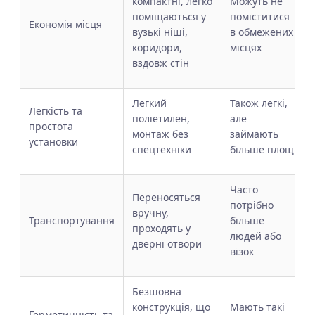
компактні, легко
Можуть не
поміщаються у
поміститися
Економія місця
вузькі ніші,
в обмежених
коридори,
місцях
вздовж стін
Легкий
Також легкі,
Легкість та
поліетилен,
але
простота
монтаж без
займають
установки
спецтехніки
більше площі
Часто
Переносяться
потрібно
вручну,
Транспортування
більше
проходять у
людей або
дверні отвори
візок
Безшовна
конструкція, що
Мають такі
Герметичність та