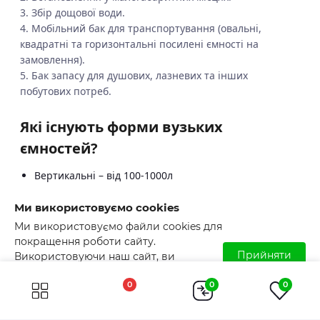
3. Збір дощової води.
4. Мобільний бак для транспортування (овальні,
квадратні та горизонтальні посилені ємності на
замовлення).
5. Бак запасу для душових, лазневих та інших
побутових потреб.
Які існують форми вузьких
ємностей?
Вертикальні – від 100-1000л
Горизонтальні – від 100-1000л
Ми використовуємо cookies
Квадратні та овальні - від 100-500л.
Ми використовуємо файли cookies для
покращення роботи сайту.
Як доглядати за вузькою ємністю
Прийняти
Використовуючи наш сайт, ви
для води?
погоджуєтесь з використанням файлів
0
0
0
cookies. Детальніше читайте у
Умовах
Достатньо промивати внутрішні стінки ємності 1-2 рази
користування
.
на рік. Перевіряти місця підключення та не допускати