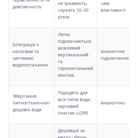
не іржавіють,
самі
довговічність
служать 10–20
властивості
років.
Легко
підключаються,
Інтеграція з
можливий
насосами та
Аналогічне
вертикальний
системою
підключення
та
водопостачання
горизонтальний
монтаж.
Підходять для
Зберігання
всіх типів води,
питної/технічної/
Аналогічно
харчовий
дощової води
пластик LLDPE
Дешевше за
метал і бетон,