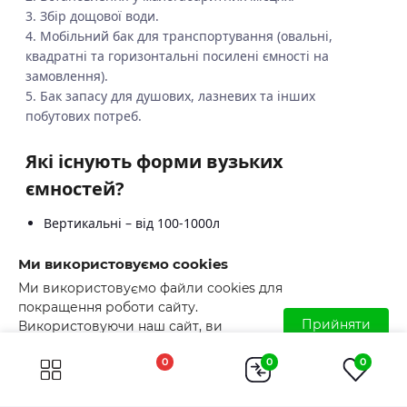
3. Збір дощової води.
4. Мобільний бак для транспортування (овальні,
квадратні та горизонтальні посилені ємності на
замовлення).
5. Бак запасу для душових, лазневих та інших
побутових потреб.
Які існують форми вузьких
ємностей?
Вертикальні – від 100-1000л
Горизонтальні – від 100-1000л
Ми використовуємо cookies
Квадратні та овальні - від 100-500л.
Ми використовуємо файли cookies для
покращення роботи сайту.
Як доглядати за вузькою ємністю
Прийняти
Використовуючи наш сайт, ви
для води?
погоджуєтесь з використанням файлів
0
0
0
cookies. Детальніше читайте у
Умовах
Достатньо промивати внутрішні стінки ємності 1-2 рази
користування
.
на рік. Перевіряти місця підключення та не допускати