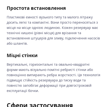
Простота встановлення
Пластикові ємності вузького типу та малого літражу
досить легкі та компактні. Вони просто переносяться з
місця на місце однією людиною. Кожен резервуар має
технічні кишені (рівні місця) для врізання та
встановлення штуцерів для зливу, підключення насосів
або шлангів.
Міцні стінки
Вертикальні, горизонтальні та овально-квадратні
форми мають візуально помітні ребристі стінки або
повноцінно випирають ребра жорсткості. Ця технологія
підвищує стійкість резервуара до тиску води та
повністю запобігає деформації при довгостроковій
експлуатації бочки.
Сфери застосування