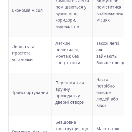
компактні, легко
Можуть не
поміщаються у
поміститися
Економія місця
вузькі ніші,
в обмежених
коридори,
місцях
вздовж стін
Легкий
Також легкі,
Легкість та
поліетилен,
але
простота
монтаж без
займають
установки
спецтехніки
більше площі
Часто
Переносяться
потрібно
вручну,
Транспортування
більше
проходять у
людей або
дверні отвори
візок
Безшовна
конструкція, що
Мають такі
Герметичність та