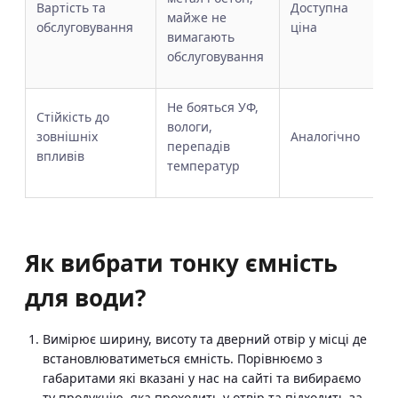
Вартість та
Доступна
майже не
обслуговування
ціна
вимагають
обслуговування
Не бояться УФ,
Стійкість до
вологи,
зовнішніх
Аналогічно
перепадів
впливів
температур
Як вибрати тонку ємність
для води?
Вимірює ширину, висоту та дверний отвір у місці де
встановлюватиметься ємність. Порівнюємо з
габаритами які вказані у нас на сайті та вибираємо
ту продукцію, яка проходить у отвір та підходить за