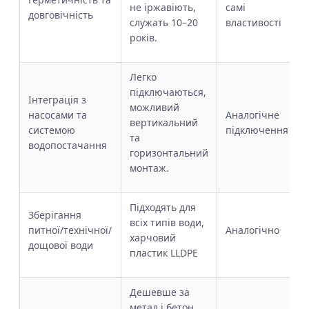
не іржавіють,
самі
довговічність
служать 10–20
властивості
років.
Легко
підключаються,
Інтеграція з
можливий
насосами та
Аналогічне
вертикальний
системою
підключення
та
водопостачання
горизонтальний
монтаж.
Підходять для
Зберігання
всіх типів води,
питної/технічної/
Аналогічно
харчовий
дощової води
пластик LLDPE
Дешевше за
метал і бетон,