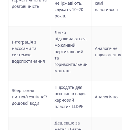
не іржавіють,
самі
довговічність
служать 10–20
властивості
років.
Легко
підключаються,
Інтеграція з
можливий
насосами та
Аналогічне
вертикальний
системою
підключення
та
водопостачання
горизонтальний
монтаж.
Підходять для
Зберігання
всіх типів води,
питної/технічної/
Аналогічно
харчовий
дощової води
пластик LLDPE
Дешевше за
метал і бетон,