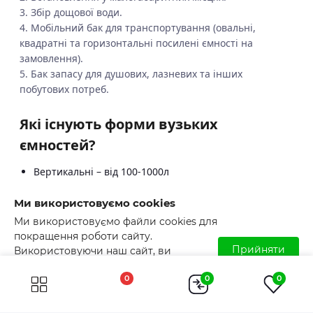
3. Збір дощової води.
4. Мобільний бак для транспортування (овальні,
квадратні та горизонтальні посилені ємності на
замовлення).
5. Бак запасу для душових, лазневих та інших
побутових потреб.
Які існують форми вузьких
ємностей?
Вертикальні – від 100-1000л
Горизонтальні – від 100-1000л
Ми використовуємо cookies
Квадратні та овальні - від 100-500л.
Ми використовуємо файли cookies для
покращення роботи сайту.
Як доглядати за вузькою ємністю
Прийняти
Використовуючи наш сайт, ви
для води?
погоджуєтесь з використанням файлів
0
0
0
cookies. Детальніше читайте у
Умовах
Достатньо промивати внутрішні стінки ємності 1-2 рази
користування
.
на рік. Перевіряти місця підключення та не допускати