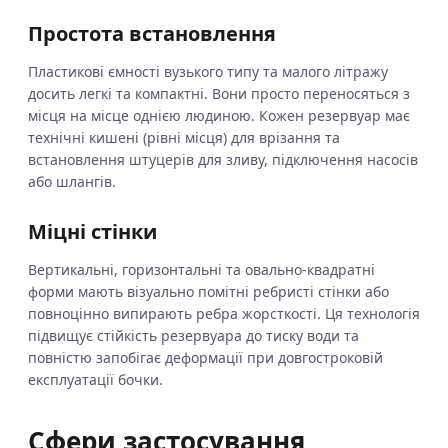
Простота встановлення
Пластикові ємності вузького типу та малого літражу
досить легкі та компактні. Вони просто переносяться з
місця на місце однією людиною. Кожен резервуар має
технічні кишені (рівні місця) для врізання та
встановлення штуцерів для зливу, підключення насосів
або шлангів.
Міцні стінки
Вертикальні, горизонтальні та овально-квадратні
форми мають візуально помітні ребристі стінки або
повноцінно випирають ребра жорсткості. Ця технологія
підвищує стійкість резервуара до тиску води та
повністю запобігає деформації при довгостроковій
експлуатації бочки.
Сфери застосування