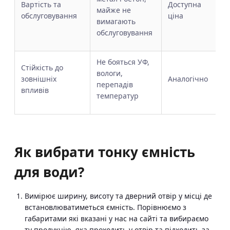
Вартість та
Доступна
майже не
обслуговування
ціна
вимагають
обслуговування
Не бояться УФ,
Стійкість до
вологи,
зовнішніх
Аналогічно
перепадів
впливів
температур
Як вибрати тонку ємність
для води?
Вимірює ширину, висоту та дверний отвір у місці де
встановлюватиметься ємність. Порівнюємо з
габаритами які вказані у нас на сайті та вибираємо
ту продукцію, яка проходить у отвір та підходить за