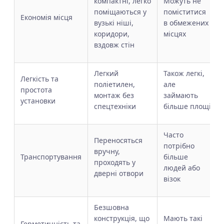
компактні, легко
Можуть не
поміщаються у
поміститися
Економія місця
вузькі ніші,
в обмежених
коридори,
місцях
вздовж стін
Легкий
Також легкі,
Легкість та
поліетилен,
але
простота
монтаж без
займають
установки
спецтехніки
більше площі
Часто
Переносяться
потрібно
вручну,
Транспортування
більше
проходять у
людей або
дверні отвори
візок
Безшовна
конструкція, що
Мають такі
Герметичність та