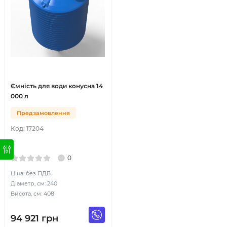
Ємність для води конусна 14
000 л
Предзамовлення
Код:
17204
0
Ціна: без ПДВ
Діаметр, см: 240
Висота, см: 408
94 921
грн