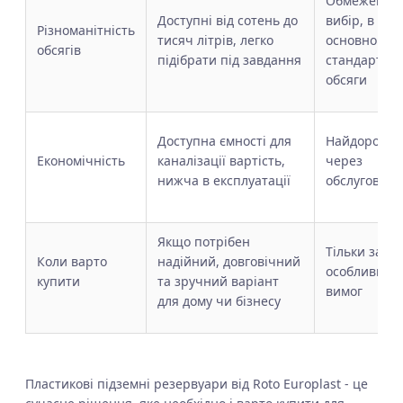
Обмежений
Доступні від сотень до
вибір, в
Різноманітність
тисяч літрів, легко
основному
обсягів
підібрати під завдання
стандартні
обсяги
Доступна ємності для
Найдорожч
Економічність
каналізації вартість,
через
нижча в експлуатації
обслуговува
Якщо потрібен
Тільки за
Коли варто
надійний, довговічний
особливих
купити
та зручний варіант
вимог
для дому чи бізнесу
Пластикові підземні резервуари від Roto Europlast - це