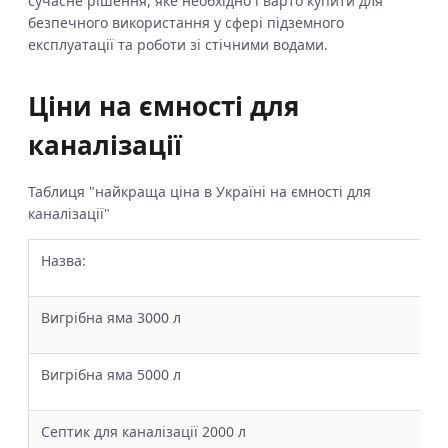
сучасне рішення, яке необхідно і варто купити для
безпечного використання у сфері підземного
експлуатації та роботи зі стічними водами.
Ціни на ємності для
каналізації
Таблиця "найкраща ціна в Україні на ємності для
каналізації"
Назва:
Ці
Вигрібна яма 3000 л
22
Вигрібна яма 5000 л
25
Септик для каналізації 2000 л
20