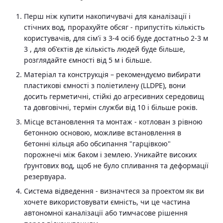
Перш ніж купити накопичувачі для каналізації і
стічних вод, прорахуйте обсяг - припустіть кількість
користувачів, для сім'ї з 3-4 осіб буде достатньо 2-3 м
3 , для об'єктів де кількість людей буде більше,
розглядайте ємності від 5 м і більше.
Матеріал та конструкція – рекомендуємо вибирати
пластикові ємності з поліетилену (LLDPE), вони
досить герметичні, стійкі до агресивних середовищ
та довговічні, термін служби від 10 і більше років.
Місце встановлення та монтаж - котлован з рівною
бетонною основою, можливе встановлення в
бетонні кільця або обсипання "гарцівкою"
порожнечі між баком і землею. Уникайте високих
ґрунтових вод, щоб не було спливання та деформації
резервуара.
Система відведення - визначтеся за проектом як ви
хочете використовувати ємність, чи це частина
автономної каналізації або тимчасове рішення