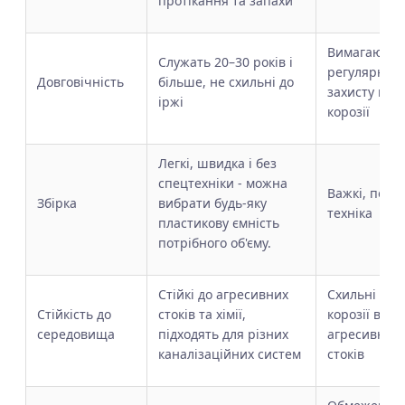
протікання та запахи
Вимагають
Служать 20–30 років і
регулярного
Довговічність
більше, не схильні до
захисту від
іржі
корозії
Легкі, швидка і без
спецтехніки - можна
Важкі, потр
Збірка
вибрати будь-яку
техніка
пластикову ємність
потрібного об'єму.
Стійкі до агресивних
Схильні до
Стійкість до
стоків та хімії,
корозії від
середовища
підходять для різних
агресивних
каналізаційних систем
стоків