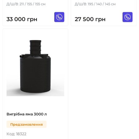
Д/Ш/В: 211 / 155 / 155 см
Д/Ш/В: 195 / 140 / 145 см
33 000
грн
27 500
грн
Вигрібна яма 3000 л
Предзамовлення
Код:
18322