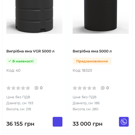
Вигрібна яма VGR 5000 л
Вигрібна яма 5000 л
В наявності
Предзамовлення
Код:
40
Код:
18320
0
0
Ціна: без ПДВ
Ціна: без ПДВ
Діаметр, см: 193
Діаметр, см: 186
Висота, см: 218
Висота, см: 280
36 155
грн
33 000
грн