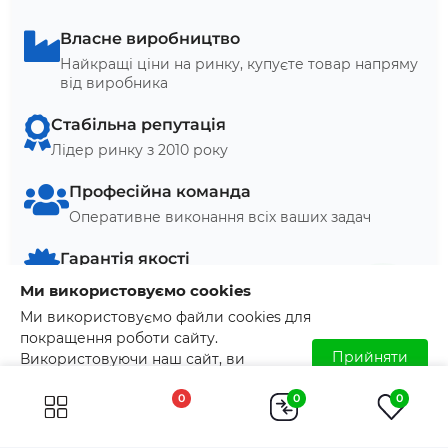
Власне виробництво
Найкращі ціни на ринку, купуєте товар напряму
від виробника
Стабільна репутація
Лідер ринку з 2010 року
Професійна команда
Оперативне виконання всіх ваших задач
Гарантія якості
Наявність сертифікатів та паспортів. Контроль
Ми використовуємо cookies
якості на кожному етапі виробництва
Ми використовуємо файли cookies для
покращення роботи сайту.
Сертифікована сировина
Прийняти
Використовуючи наш сайт, ви
Гарантія безпеки, якості та надійності кожної
погоджуєтесь з використанням файлів
ємності
0
0
0
cookies. Детальніше читайте у
Умовах
користування
.
Безпечна та швидка доставка