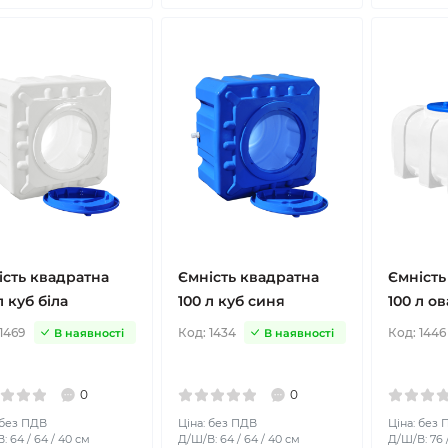
ість квадратна
Ємність квадратна
Ємність
л куб біла
100 л куб синя
100 л ов
1469
Код:
1434
Код:
1446
В наявності
В наявності
0
0
 без ПДВ
Ціна: без ПДВ
Ціна: без
: 64 / 64 / 40 см
Д/Ш/В: 64 / 64 / 40 см
Д/Ш/В: 76 /