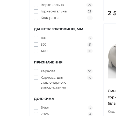
Вертикальна
29
Горизонтальна
2 
22
Квадратна
12
ДІАМЕТР ГОРЛОВИНИ, ММ
160
2
350
51
400
10
ПРИЗНАЧЕННЯ
Харчова
53
Харчова, для
10
стаціонарного
використання
Ємн
гори
ДОВЖИНА
біла
64см
2
Код:
70см
4