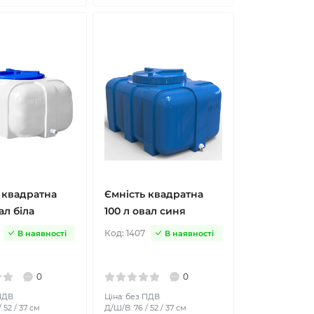
 квадратна
Ємність квадратна
ал біла
100 л овал синя
Код:
1407
В наявності
В наявності
0
0
 ПДВ
Ціна: без ПДВ
 52 / 37 см
Д/Ш/В: 76 / 52 / 37 см