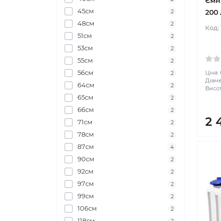
Ємн
45см
200 
2
48см
2
Код:
51см
2
53см
2
55см
2
56см
Ціна:
2
Діаме
64см
2
Висота
65см
2
66см
2
2 
71см
2
78см
2
87см
4
90см
2
92см
2
97см
2
99см
2
106см
2
118см