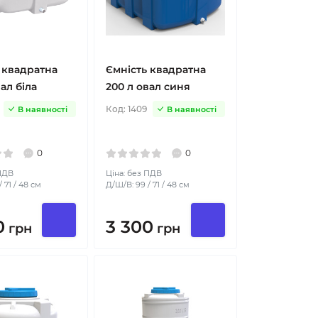
 квадратна
Ємність квадратна
ал біла
200 л овал синя
Код:
1409
В наявності
В наявності
0
0
 ПДВ
Ціна: без ПДВ
 71 / 48 см
Д/Ш/В: 99 / 71 / 48 см
0
3 300
грн
грн