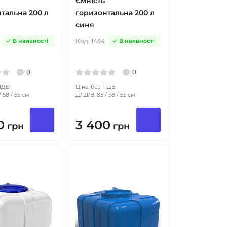
Ємність
тальна 200 л
горизонтальна 200 л
синя
Код:
1434
В наявності
В наявності
0
0
 ПДВ
Ціна: без ПДВ
 58 / 55 см
Д/Ш/В: 85 / 58 / 55 см
0
3 400
грн
грн