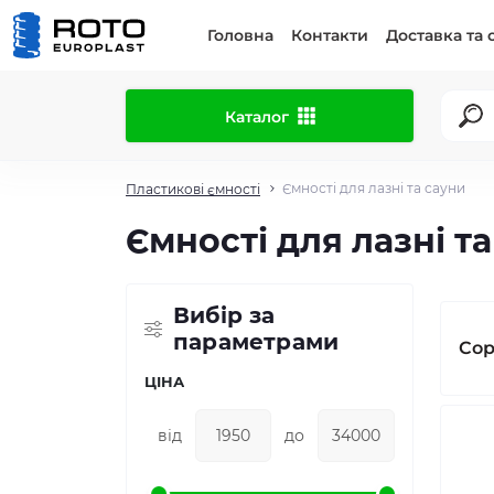
Головна
Контакти
Доставка та 
Каталог
Ємності для лазні та сауни
Пластикові ємності
Ємності для лазні т
Вибір за
параметрами
Сор
ЦІНА
від
до