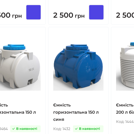
500
2 500
2 50
грн
грн
ість
Ємність
Ємність
зонтальна 150 л
горизонтальна 150 л
200 л бі
синя
Код:
1444
1464
Код:
1432
В наявності
В наявності