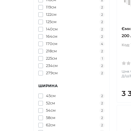
2
119см
2
122см
2
125см
2
Ємн
140см
2
200 
164см
2
170см
4
Код:
218см
2
225см
1
234см
2
Ціна:
279см
2
Д/Ш/В
ШИРИНА
3 
45см
2
52см
2
54см
2
58см
2
62см
2