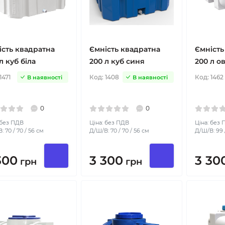
ість квадратна
Ємність квадратна
Ємність
л куб біла
200 л куб синя
200 л ов
1471
Код:
1408
Код:
1462
В наявності
В наявності
0
0
 без ПДВ
Ціна: без ПДВ
Ціна: без
: 70 / 70 / 56 см
Д/Ш/В: 70 / 70 / 56 см
Д/Ш/В: 99 /
300
3 300
3 30
грн
грн