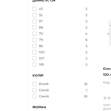
ДІАМЕТР, СМ
45
2
52
2
57
2
68
2
70
4
79
8
80
3
100
2
107
2
195
2
Ємн
100 
КОЛІР
Код:
Білий
33
Синій
1
Синій
29
Ціна:
ФОРМА
Д/Ш/В