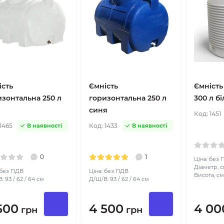
ість
Ємність
Ємність
изонтальна 250 л
горизонтальна 250 л
300 л бі
синя
Код:
1451
1465
Код:
1433
В наявності
В наявності
0
1
Ціна: без
Діаметр, с
 без ПДВ
Ціна: без ПДВ
Висота, см
: 93 / 62 / 64 см
Д/Ш/В: 93 / 62 / 64 см
500
4 500
4 00
грн
грн