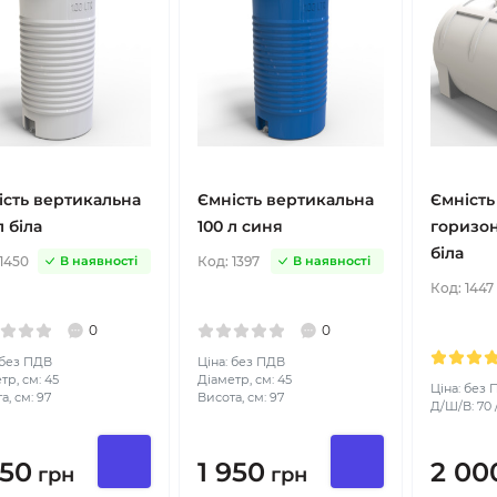
ість вертикальна
Ємність вертикальна
Ємність
л біла
100 л синя
горизон
біла
1450
Код:
1397
В наявності
В наявності
Код:
1447
0
0
 без ПДВ
Ціна: без ПДВ
тр, см: 45
Діаметр, см: 45
Ціна: без
а, см: 97
Висота, см: 97
Д/Ш/В: 70 /
950
1 950
2 00
грн
грн