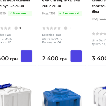
ість вертикальна
Ємність вертикальна
Ємність
л вузька синя
200 л синя
горизон
біла
1399
Код:
1398
В наявності
В наявності
Код:
1444
0
0
 без ПДВ
Ціна: без ПДВ
тр, см: 52
Діаметр, см: 70
Ціна: без
, см: 118
Висота, см: 66
Д/Ш/В: 85 /
400
2 400
3 40
грн
грн