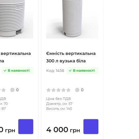
 вертикальна
Ємність вертикальна
ла
300 л вузька біла
Код:
1458
В наявності
В наявності
0
0
 ПДВ
Ціна: без ПДВ
м: 70
Діаметр, см: 57
: 87
Висота, см: 140
0
4 000
грн
грн