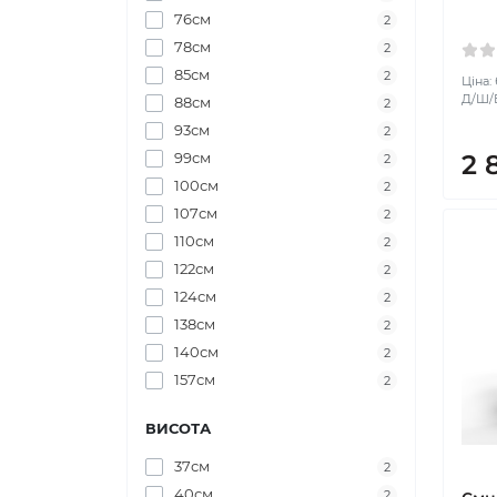
76см
2
78см
2
85см
2
Ціна:
Д/Ш/В:
88см
2
93см
2
2 
99см
2
100см
2
107см
2
110см
2
122см
2
124см
2
138см
2
140см
2
157см
2
ВИСОТА
37см
2
40см
2