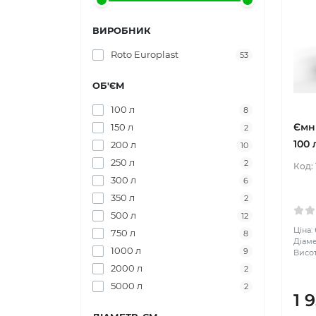
ВИРОБНИК
Roto Europlast
53
ОБ'ЄМ
100 л
8
Ємн
150 л
2
100 
200 л
10
250 л
2
Код:
300 л
6
350 л
2
500 л
12
Ціна:
750 л
8
Діаме
1000 л
9
Висот
2000 л
2
5000 л
2
1 