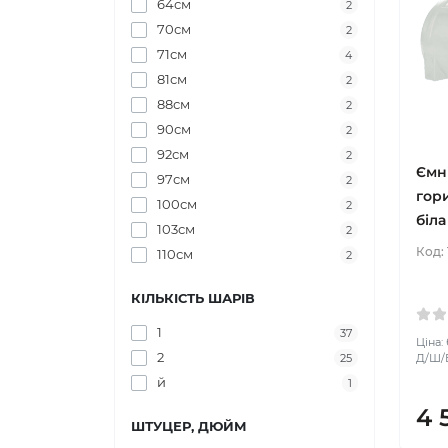
64см
2
70см
2
71см
4
81см
2
88см
2
90см
2
92см
2
Ємн
97см
2
гор
100см
2
біла
103см
2
Код:
110см
2
КІЛЬКІСТЬ ШАРІВ
1
37
Ціна:
2
Д/Ш/В
25
й
1
4 
ШТУЦЕР, ДЮЙМ