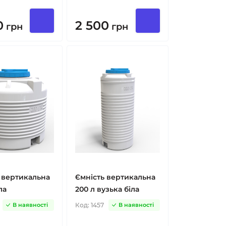
0
2 500
грн
грн
 вертикальна
Ємність вертикальна
ла
200 л вузька біла
Код:
1457
В наявності
В наявності