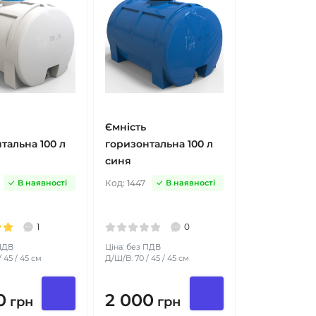
Ємність
тальна 100 л
горизонтальна 100 л
синя
Код:
1447
В наявності
В наявності
1
0
 ПДВ
Ціна: без ПДВ
 45 / 45 см
Д/Ш/В: 70 / 45 / 45 см
0
2 000
грн
грн