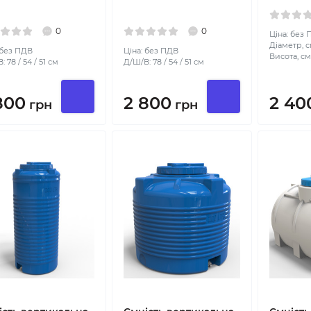
0
0
Ціна: без
Діаметр, с
 без ПДВ
Ціна: без ПДВ
Висота, см
 78 / 54 / 51 см
Д/Ш/В: 78 / 54 / 51 см
800
2 800
2 40
грн
грн