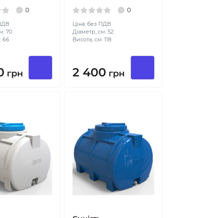
0
0
 ПДВ
Ціна: без ПДВ
м: 70
Діаметр, см: 52
: 66
Висота, см: 118
0
2 400
грн
грн