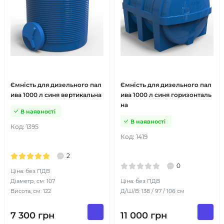
Ємність для дизельного пал
Ємність для дизельного пал
ива 1000 л синя вертикальна
ива 1000 л синя горизонталь
на
В наявності
В наявності
Код:
1395
Код:
1419
2
0
Ціна: без ПДВ
Діаметр, см: 107
Ціна: без ПДВ
Висота, см: 122
Д/Ш/В: 138 / 97 / 106 см
7 300
грн
11 000
грн