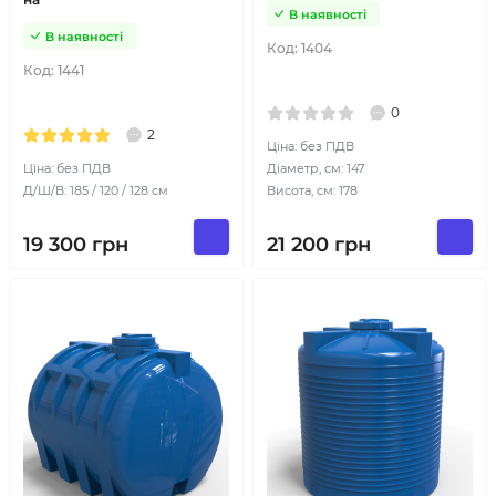
В наявності
В наявності
Код:
1404
Код:
1441
0
2
Ціна: без ПДВ
Ціна: без ПДВ
Діаметр, см: 147
Д/Ш/В: 185 / 120 / 128 см
Висота, см: 178
19 300
грн
21 200
грн