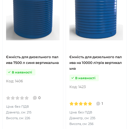
Ємність для дизельного пал
Ємність для дизельного пал
ива 7500 л синя вертикальна
ива на 10000 літрів вертикал
ьна
В наявності
В наявності
Код:
1406
Код:
1423
0
1
Ціна: без ПДВ
Діаметр, см: 215
Ціна: без ПДВ
Висота, см: 226
Діаметр, см: 235
Висота, см: 256