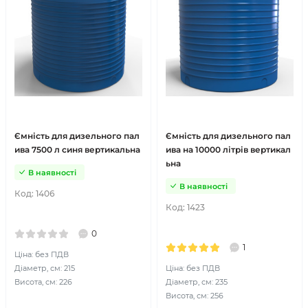
Ємність для дизельного пал
Ємність для дизельного пал
ива 7500 л синя вертикальна
ива на 10000 літрів вертикал
ьна
В наявності
В наявності
Код:
1406
Код:
1423
0
1
Ціна: без ПДВ
Діаметр, см: 215
Ціна: без ПДВ
Висота, см: 226
Діаметр, см: 235
Висота, см: 256