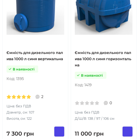
Ємність для дизельного пал
Ємність для дизельного пал
ива 1000 л синя вертикальна
ива 1000 л синя горизонталь
на
В наявності
В наявності
Код:
1395
Код:
1419
2
0
Ціна: без ПДВ
Діаметр, см: 107
Ціна: без ПДВ
Висота, см: 122
Д/Ш/В: 138 / 97 / 106 см
7 300
грн
11 000
грн