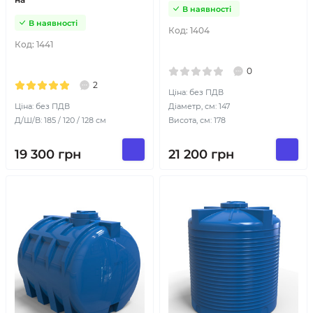
В наявності
В наявності
Код:
1404
Код:
1441
0
2
Ціна: без ПДВ
Ціна: без ПДВ
Діаметр, см: 147
Д/Ш/В: 185 / 120 / 128 см
Висота, см: 178
19 300
грн
21 200
грн