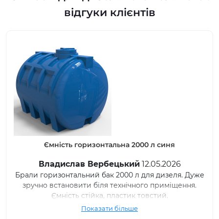
відгуки клієнтів
00 л синя
Ємність вертикальна 5000 л
12.05.2026
Микита В.
20.05.2026
для дизеля. Дуже
Використовуємо бак 5000 л для зап
ого приміщення.
Стоїть вже деякий час, проблем не
товстий.
міцний.
Показати більше