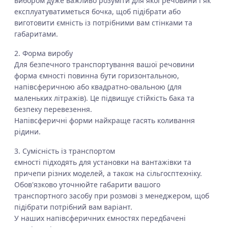
вибором дуже важливо розуміти для якої речовини і як
експлуатуватиметься бочка, щоб підібрати або
виготовити ємність із потрібними вам стінками та
габаритами.
2. Форма виробу
Для безпечного транспортування вашої речовини
форма ємності повинна бути горизонтальною,
напівсферичною або квадратно-овальною (для
маленьких літражів). Це підвищує стійкість бака та
безпеку перевезення.
Напівсферичні форми найкраще гасять коливання
рідини.
3. Сумісність із транспортом
ємності підходять для установки на вантажівки та
причепи різних моделей, а також на сільгосптехніку.
Обов'язково уточнюйте габарити вашого
транспортного засобу при розмові з менеджером, щоб
підібрати потрібний вам варіант.
У наших напівсферичних ємностях передбачені