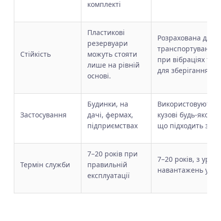
комплекті
Пластикові
Розрахована для 
резервуари
транспортування р
Стійкість
можуть стояти
при вібраціях та р
лише на рівній
для зберігання та
основі.
Будинки, на
Використовуються
Застосування
дачі, фермах,
кузові будь-якого 
підприємствах
що підходить за г
7–20 років при
7–20 років, з ура
Термін служби
правильній
навантажень у до
експлуатації