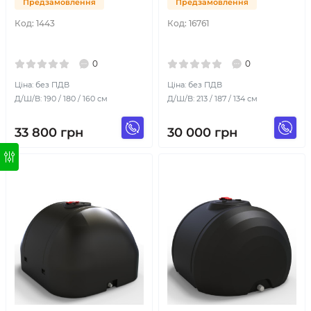
Предзамовлення
Предзамовлення
Код:
1443
Код:
16761
0
0
Ціна: без ПДВ
Ціна: без ПДВ
Д/Ш/В: 190 / 180 / 160 см
Д/Ш/В: 213 / 187 / 134 см
33 800
грн
30 000
грн