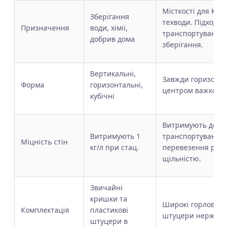
Місткості для КАС,
Зберігання
техводи. Підходять
Призначення
води, хімії,
транспортування, 
добрив дома
зберігання.
Вертикальні,
Завжди горизонтал
Форма
горизонтальні,
центром важкості
кубічні
Витримують до 1,3 
Витримують 1
транспортування.
Міцність стін
кг/л при стац.
перевезення речо
щільністю.
Звичайні
кришки та
Широкі горловини
Комплектація
пластикові
штуцери нержавію
штуцери в