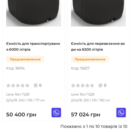
Ємність для транспортуванн
Ємність для перевезення во
я 6000 літрів
ди на 6500 літрів
Предзамовлення
Предзамовлення
Код:
18014
Код:
15627
0
0
Ціна: без ПДВ
Ціна: без ПДВ
Д/Ш/В: 240 / 216 / 171 см
Д/Ш/В: 250 / 215 / 182 см
50 400
грн
57 024
грн
Показано з 1 по 10 товарів із 10