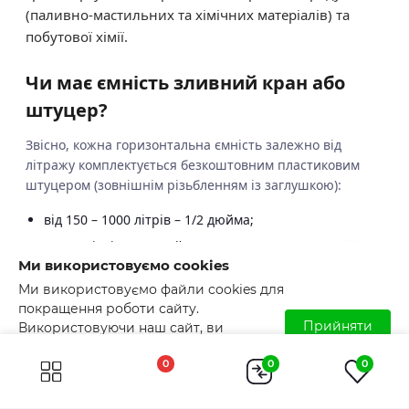
(паливно-мастильних та хімічних матеріалів) та
побутової хімії.
Чи має ємність зливний кран або
штуцер?
Звісно, кожна горизонтальна ємність залежно від
літражу комплектується безкоштовним пластиковим
штуцером (зовнішнім різьбленням із заглушкою):
від 150 – 1000 літрів – 1/2 дюйма;
1500 - літрів - 3/4 дюйми;
Ми використовуємо cookies
від 2000 літрів – 1 дюйм.
Ми використовуємо файли cookies для
Ємності напівсферичні не мають комплектуючих
покращення роботи сайту.
Прийняти
штуцерів, але у вас є можливість купити пластикові
Використовуючи наш сайт, ви
погоджуєтесь з використанням файлів
ємності для транспортування вибравши потрібний вам
0
0
0
cookies. Детальніше читайте у
Умовах
штуцер:
користування
.
Пластик від 1/2 дюйма – 2 дюймів;