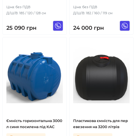
Ціна: без ПДВ
Ціна: без ПДВ
Д/Ш/В: 185 / 120 / 128 см
Д/Ш/В: 182 / 160 / 119 см
25 090
грн
24 000
грн
Ємність горизонтальна 3000
Пластикова ємність для пер
л синя посилена під КАС
евезення на 3200 літрів