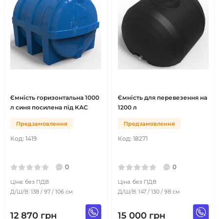
Ємність горизонтальна 1000
Ємність для перевезення на
л синя посилена під КАС
1200 л
Предзамовлення
Предзамовлення
Код:
1419
Код:
18271
0
0
Ціна: без ПДВ
Ціна: без ПДВ
Д/Ш/В: 138 / 97 / 106 см
Д/Ш/В: 147 / 130 / 98 см
12 870
грн
15 000
грн