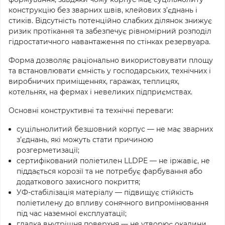
конструкцію без зварних швів, клейових з’єднань і
стиків. Відсутність потенційно слабких ділянок знижує
ризик протікання та забезпечує рівномірний розподіл
гідростатичного навантаження по стінках резервуара.
Форма дозволяє раціонально використовувати площу
та встановлювати ємність у господарських, технічних і
виробничих приміщеннях, гаражах, теплицях,
котельнях, на фермах і невеликих підприємствах.
Основні конструктивні та технічні переваги:
суцільнолитий безшовний корпус — не має зварних
з’єднань, які можуть стати причиною
розгерметизації;
сертифікований поліетилен LLDPE — не іржавіє, не
піддається корозії та не потребує фарбування або
додаткового захисного покриття;
УФ-стабілізація матеріалу — підвищує стійкість
поліетилену до впливу сонячного випромінювання
під час наземної експлуатації;
гладка внутрішня поверхня — не утворює окалини,