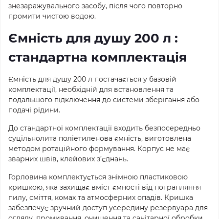
знезаражувального засобу, після чого повторно
промити чистою водою.
Ємність для душу 200 л :
стандартна комплектація
Ємність для душу 200 л постачається у базовій
комплектації, необхідній для встановлення та
подальшого підключення до системи зберігання або
подачі рідини.
До стандартної комплектації входить безпосередньо
суцільнолита поліетиленова ємність, виготовлена
методом ротаційного формування. Корпус не має
зварних швів, клейових з’єднань.
Горловина комплектується знімною пластиковою
кришкою, яка захищає вміст ємності від потрапляння
пилу, сміття, комах та атмосферних опадів. Кришка
забезпечує зручний доступ усередину резервуара для
огляду, промивання, очищення та санітарної обробки.