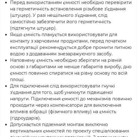
Перед використанням ємності необхідно перевірити
на герметичність встановлення різьбове з’єднання
(штуцер). У разі нещільного з’єднання, слід
cамостійно забезпечити його герметичність
(підтягнути штуцер).
Якщо ємність планується використовувати для
контакту з харчовими продуктами, перед початком
експлуатації рекомендується добре промити питною
водою з додаванням знезаражуючого засобу.
Наповнену ємність необхідно зберігати на рівній
основі з габаритами не менше габаритів виробу, дно
ємності повинно спиратися на рівну основу по всій
площі.
Для підключення слід використовувати гнучкі
з'єднання для того, щоб уникнути підвищеної
напруги. Підключення ємності до механізмів повинно
проходити через компенсатори для виключення
впливів вібрації (фізичного впливу) на ємність
(гідроударів).
Допускається підземний монтаж виключно
вертикальних ємностей по проекту спеціалізованих