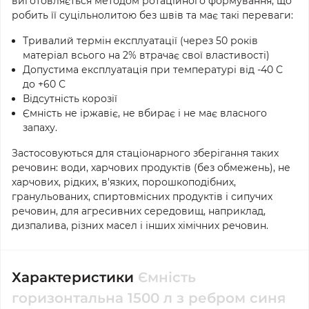
виготовляється методом ротаційного формування, що
робить її суцільнолитою без швів та має такі переваги:
Тривалий термін експлуатації (через 50 років
матеріал всього на 2% втрачає свої властивості)
Допустима експлуатація при температурі від -40 С
до +60 С
Відсутність корозії
Ємність не іржавіє, не вбирає і не має власного
запаху.
Застосовуються для стаціонарного зберігання таких
речовин: води, харчових продуктів (без обмежень), не
харчових, рідких, в'язких, порошкоподібних,
гранульованих, спиртовмісних продуктів і сипучих
речовин, для агресивних середовищ, наприклад,
дизпалива, різних масел і інших хімічних речовин.
Характеристики
Ємність
горизонтальна 1500 л з ребром синя