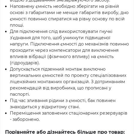
водою з додаванням знезаражуючого засобу.
Наповнену ємність необхідно зберігати на рівній
основі з габаритами не менше габаритів виробу, дно
ємності повинно спиратися на рівну основу по всій
площі.
Для підключення слід використовувати гнучкі
з'єднання для того, щоб уникнути підвищеної
напруги. Підключення ємності до механізмів повинно
проходити через компенсатори для виключення
впливів вібрації (фізичного впливу) на ємність
(гідроударів).
Допускається підземний монтаж виключно
вертикальних ємностей по проекту спеціалізованих
ліцензійних монтажних організацій. З дотриманням
рекомендацій від виробника, що прописані у
паспорті.
Під час зливання рідини з ємності, бак повинен
знаходиться у відкритому стані.
Переміщення заповнених стаціонарних резервуарів
- заборонено.
Порівняйте або дізнайтесь більше про товар: