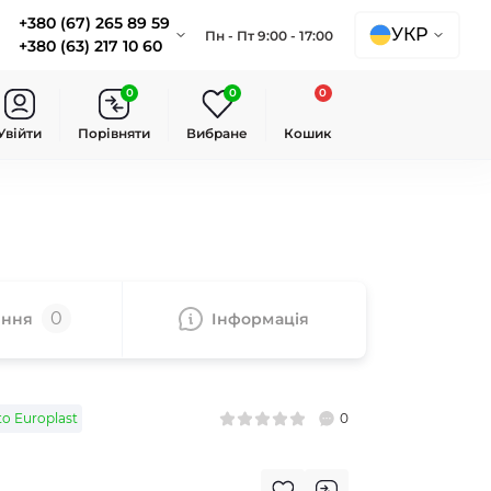
+380 (67) 265 89 59
УКР
Пн - Пт 9:00 - 17:00
+380 (63) 217 10 60
0
0
0
Увійти
Порівняти
Вибране
Кошик
0
ання
Iнформація
o Europlast
0