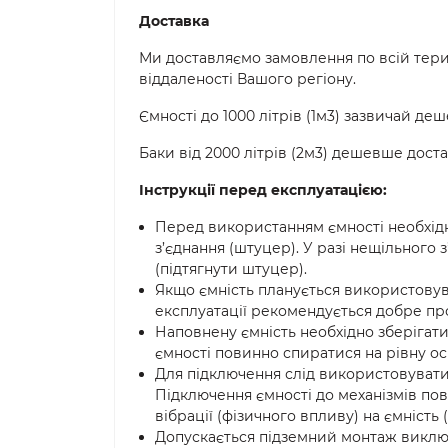
Доставка
Ми доставляємо замовлення по всій терито
віддаленості Вашого регіону.
Ємності до 1000 літрів (1м3) зазвичай д
Баки від 2000 літрів (2м3) дешевше дос
Інструкції перед експлуатацією:
Перед використанням ємності необхідн
з’єднання (штуцер). У разі нещільного 
(підтягнути штуцер).
Якщо ємність планується використовув
експлуатації рекомендується добре п
Наповнену ємність необхідно зберігати
ємності повинно спиратися на рівну ос
Для підключення слід використовувати 
Підключення ємності до механізмів п
вібрації (фізичного впливу) на ємність (
Допускається підземний монтаж виклю