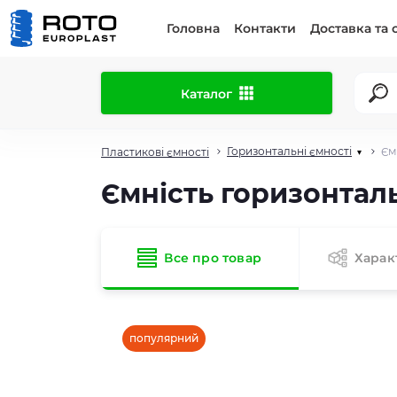
Головна
Контакти
Доставка та 
Каталог
Горизонтальні ємності
Єм
Пластикові ємності
▾
Ємність горизонталь
Все про товар
Харак
популярний