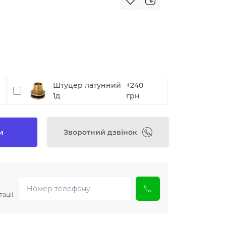
Штуцер латунний
+240
1д
грн
и
Зворотний дзвінок
ації