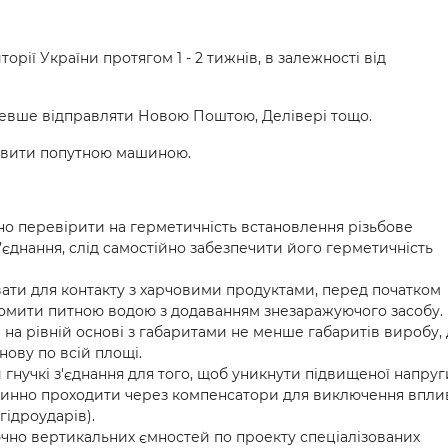
рії України протягом 1 - 2 тижнів, в залежності від
ешевше відправляти Новою Поштою, Делівері тощо.
тавити попутною машиною.
о перевірити на герметичність встановлення різьбове
з’єднання, слід cамостійно забезпечити його герметичність
ати для контакту з харчовими продуктами, перед початком
ромити питною водою з додаванням знезаражуючого засобу.
 на рівній основі з габаритами не менше габаритів виробу,
нову по всій площі.
гнучкі з'єднання для того, щоб уникнути підвищеної напруг
овинно проходити через компенсатори для виключення впли
гідроударів).
чно вертикальних ємностей по проекту спеціалізованих