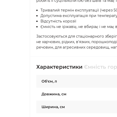
робить її суцільнолитою без швів та має 
Тривалий термін експлуатації (через 50
Допустима експлуатація при температур
Відсутність корозії
Ємність не іржавіє, не вбирає і не має 
Застосовуються для стаціонарного зберіг
не харчових, рідких, в'язких, порошкопод
речовин, для агресивних середовищ, напр
Характеристики
Ємність гор
Об'єм, л
Довжина, см
Ширина, см