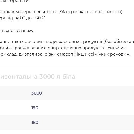
такі переваги:
 років матеріал всього на 2% втрачає свої властивості)
і від -40 С до +60 С
власного запаху.
ання таких речовин: води, харчових продуктів (без обмежен
ібних, гранульованих, спиртовмісних продуктів і сипучих
иклад, дизпалива, різних масел і інших хімічних речовин.
изонтальна 3000 л біла
3000
190
180