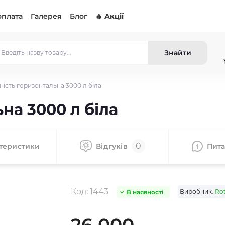
оплата
Галерея
Блог
🔥 Акції
Знайти
ність горизонтальна 3000 л біла
на 3000 л біла
0
теристики
Відгуків
Пит
Код:
1443
Виробник:
Rot
В наявності