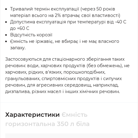
Тривалий термін експлуатації (через 50 років
матеріал всього на 2% втрачає свої властивості)
Допустима експлуатація при температурі від -40 С
до +60 С
Відсутність корозії
Ємність не іржавіє, не вбирає і не має власного
запаху.
Застосовуються для стаціонарного зберігання таких
речовин: води, харчових продуктів (без обмежень), не
харчових, рідких, в'язких, порошкоподібних,
гранульованих, спиртовмісних продуктів і сипучих
речовин, для агресивних середовищ, наприклад,
дизпалива, різних масел і інших хімічних речовин.
Характеристики
Ємність
горизонтальна 350 л біла