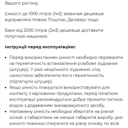
Вашого регіону.
Ємності до 1000 літрів (1м3) зазвичай дешевше
відправляти Новою Поштою, Делівері тощо.
Баки від 2000 літрів (2м3) дешевше доставити
попутною машиною.
Інструкції перед експлуатацією:
Перед використанням ємності необхідно перевірити
на герметичність встановлення різьбове з’єднання
(штуцер). У разі нещільного з’єднання, слід
cамостійно забезпечити його герметичність
(підтягнути штуцер).
Якщо ємність планується використовувати для
контакту з харчовими продуктами, перед початком
експлуатації рекомендується добре промити питною
водою з додаванням знезаражуючого засобу.
Наповнену ємність необхідно зберігати на рівній
основі з габаритами не менше габаритів виробу, дно
ємності повинно спиратися на рівну основу по всій