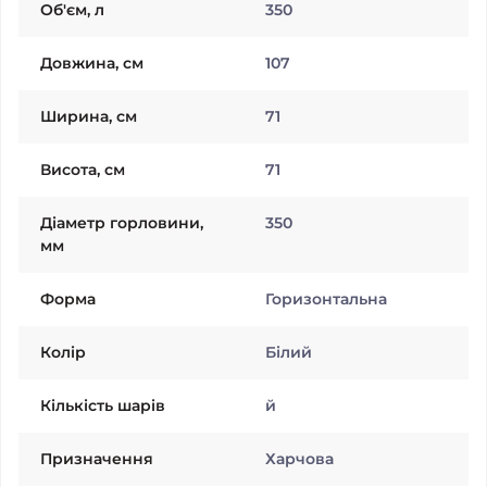
Об'єм, л
350
Довжина, см
107
Ширина, см
71
Висота, см
71
Діаметр горловини,
350
мм
Форма
Горизонтальна
Колiр
Білий
Кількість шарів
й
Призначення
Харчова