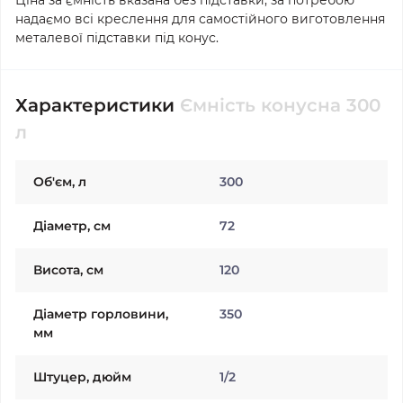
Ціна за ємність вказана без підставки, за потребою
надаємо всі креслення для самостійного виготовлення
металевої підставки під конус.
Характеристики
Ємність конусна 300
л
Об'єм, л
300
Діаметр, см
72
Висота, см
120
Діаметр горловини,
350
мм
Штуцер, дюйм
1/2