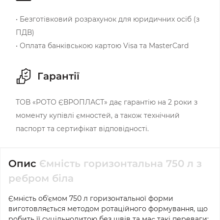
• Безготівковий розрахунок для юридичних осіб (з
ПДВ)
• Оплата банківською картою Visa та MasterCard
Гарантії
ТОВ «РОТО ЄВРОПЛАСТ» дає гарантію на 2 роки з
моменту купівлі ємностей, а також технічний
паспорт та сертифікат відповідності.
Опис
Ємність горизонтальна 750 л з
ребром біла
Ємність обʼємом 750 л горизонтальної форми
виготовляється методом ротаційного формування, що
робить її суцільнолитою без швів та має такі переваги: