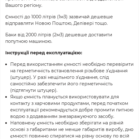
Вашого регіону.
Ємності до 1000 літрів (1м3) зазвичай дешевше
відправляти Новою Поштою, Делівері тощо.
Баки від 2000 літрів (2м3) дешевше доставити
попутною машиною.
Інструкції перед експлуатацією:
Перед використанням ємності необхідно перевірити
на герметичність встановлення різьбове з’єднання
(штуцер). У разі нещільного з’єднання, слід
cамостійно забезпечити його герметичність
(підтягнути штуцер).
Якщо ємність планується використовувати для
контакту з харчовими продуктами, перед початком
експлуатації рекомендується добре промити питною
водою з додаванням знезаражуючого засобу.
Наповнену ємність необхідно зберігати на рівній
основі з габаритами не менше габаритів виробу, дно
ємності повинно спиратися на рівну основу по всій