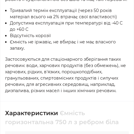
Тривалий термін експлуатації (через 50 років
матеріал всього на 2% втрачає свої властивості)
Допустима експлуатація при температурі від -40 С
до +60 С
Відсутність корозії
Ємність не іржавіє, не вбирає і не має власного
запаху.
Застосовуються для стаціонарного зберігання таких
речовин: води, харчових продуктів (без обмежень), не
харчових, рідких, в'язких, порошкоподібних,
гранульованих, спиртовмісних продуктів і сипучих
речовин, для агресивних середовищ, наприклад,
дизпалива, різних масел і інших хімічних речовин.
Характеристики
Ємність
горизонтальна 750 л з ребром біла