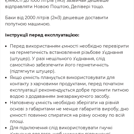
Ємності до 1000 літрів (1м3) зазвичай дешевше
відправляти Новою Поштою, Делівері тощо.
Баки від 2000 літрів (2м3) дешевше доставити
попутною машиною.
Інструкції перед експлуатацією:
Перед використанням ємності необхідно перевірити
на герметичність встановлення різьбове з’єднання
(штуцер). У разі нещільного з’єднання, слід
cамостійно забезпечити його герметичність
(підтягнути штуцер).
Якщо ємність планується використовувати для
контакту з харчовими продуктами, перед початком
експлуатації рекомендується добре промити питною
водою з додаванням знезаражуючого засобу.
Наповнену ємність необхідно зберігати на рівній
основі з габаритами не менше габаритів виробу, дно
ємності повинно спиратися на рівну основу по всій
площі.
Для підключення слід використовувати гнучкі