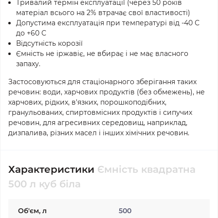
Тривалий термін експлуатації (через 50 років
матеріал всього на 2% втрачає свої властивості)
Допустима експлуатація при температурі від -40 С
до +60 С
Відсутність корозії
Ємність не іржавіє, не вбирає і не має власного
запаху.
Застосовуються для стаціонарного зберігання таких
речовин: води, харчових продуктів (без обмежень), не
харчових, рідких, в'язких, порошкоподібних,
гранульованих, спиртовмісних продуктів і сипучих
речовин, для агресивних середовищ, наприклад,
дизпалива, різних масел і інших хімічних речовин.
Характеристики
Ємність квадратна
500 л куб біла
Об'єм, л
500