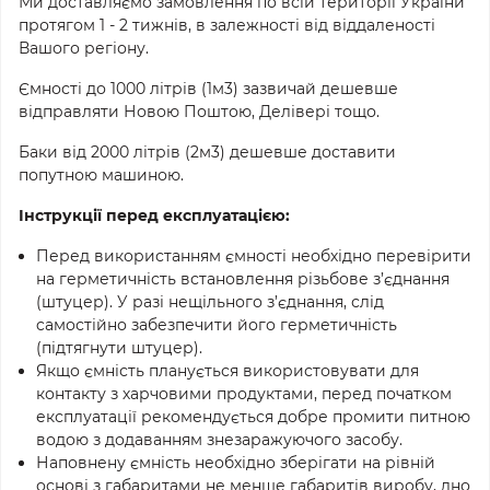
Ми доставляємо замовлення по всій території України
протягом 1 - 2 тижнів, в залежності від віддаленості
Вашого регіону.
Ємності до 1000 літрів (1м3) зазвичай дешевше
відправляти Новою Поштою, Делівері тощо.
Баки від 2000 літрів (2м3) дешевше доставити
попутною машиною.
Інструкції перед експлуатацією:
Перед використанням ємності необхідно перевірити
на герметичність встановлення різьбове з’єднання
(штуцер). У разі нещільного з’єднання, слід
cамостійно забезпечити його герметичність
(підтягнути штуцер).
Якщо ємність планується використовувати для
контакту з харчовими продуктами, перед початком
експлуатації рекомендується добре промити питною
водою з додаванням знезаражуючого засобу.
Наповнену ємність необхідно зберігати на рівній
основі з габаритами не менше габаритів виробу, дно