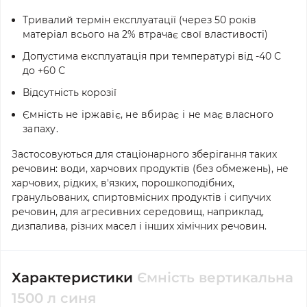
Тривалий термін експлуатації (через 50 років
матеріал всього на 2% втрачає свої властивості)
Допустима експлуатація при температурі від -40 С
до +60 С
Відсутність корозії
Ємність не іржавіє, не вбирає і не має власного
запаху.
Застосовуються для стаціонарного зберігання таких
речовин: води, харчових продуктів (без обмежень), не
харчових, рідких, в'язких, порошкоподібних,
гранульованих, спиртовмісних продуктів і сипучих
речовин, для агресивних середовищ, наприклад,
дизпалива, різних масел і інших хімічних речовин.
Характеристики
Ємність вертикальна
1500 л синя