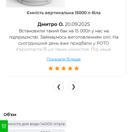
Ємність вертикальна 15000 л біла
Сергей М.
19.09.2025
Емкость 15000л - удовольствие не из дешевых на
сегодняшний день. Но порадовало то, что дают
гарантию два года и у этого производителя есть
все сертификаты качества, что емкость пищевая.
Показати більше
❮
❯
Об'єм
Ємність для води 14000 літрів