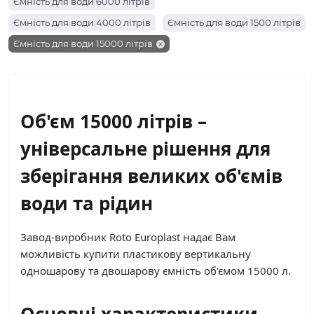
Ємність для води 6000 літрів
Ємність для води 4000 літрів
Ємність для води 1500 літрів
Ємність для води 15000 літрів
Ємність для води 20 літрів
Ємність для води 10000 літрів
Ємність для води 5000 літрів
Ємність для води 750 літрів
Ємність для води 3000 літрів
Об'єм 15000 літрів –
Ємність для води 2000 літрів
Ємність для води 1000 літрів
універсальне рішення для
Ємність для води 500 літрів
Ємність для води 300 літрів
зберігання великих об'ємів
Ємність для води 200 літрів
Ємність для води 100 літрів
води та рідин
Завод-виробник Roto Europlast надає Вам
можливість купити пластикову вертикальну
одношарову та двошарову ємність об'ємом 15000 л.
Основні характеристики