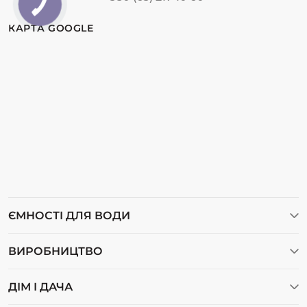
КАРТА GOOGLE
ЄМНОСТІ ДЛЯ ВОДИ
Ємності для води
ВИРОБНИЦТВО
Ємності для дизельного пального
Відеогалерея
Баки для води
ДІМ І ДАЧА
Про нас
Бочки пластикові