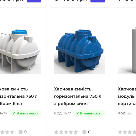
чова ємність
Харчова ємність
Харчова
изонтальна 750 л
горизонтальна 750 л
модуль 
бром біла
з ребром синя
вертика
1477
Код:
1477
Код:
26
В наявності
В наявності
0
0