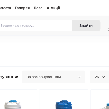
оплата
Галерея
Блог
🔥 Акції
Знайти
тування:
За замовчуванням
24