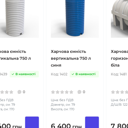
чова ємність
Харчова ємність
Харчова
тикальна 750 л
вертикальна 750 л
горизон
синя
біла
1439
Код:
1402
Код:
1481
В наявності
В наявності
0
0
 без ПДВ
Ціна: без ПДВ
Ціна: без
тр, см: 79
Діаметр, см: 79
Д/Ш/В: 122 
а, см: 170
Висота, см: 170
400
6 400
7 80
грн
грн