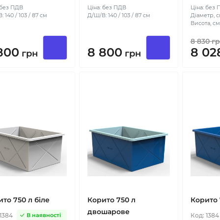
 без ПДВ
Ціна: без ПДВ
Ціна: без
 140 / 103 / 87 см
Д/Ш/В: 140 / 103 / 87 см
Діаметр, с
Висота, см:
8 830
гр
800
8 800
8 02
грн
грн
то 750 л біле
Корито 750 л
Корито 
двошарове
1384
Код:
1384
В наявності