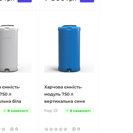
 ємність-
Харчова ємність-
750 л
модуль 750 л
льна біла
вертикальна синя
Код:
25
В наявності
В наявності
0
0