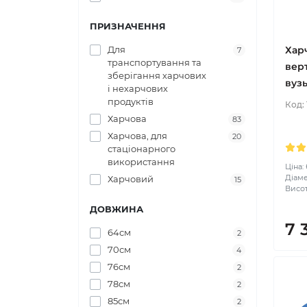
ПРИЗНАЧЕННЯ
Хар
Для
7
транспортування та
вер
зберігання харчових
вузь
і нехарчових
продуктів
Код:
Харчова
83
Харчова, для
20
стаціонарного
використання
Ціна:
Діаме
Харчовий
15
Висот
ДОВЖИНА
7 
64см
2
70см
4
76см
2
78см
2
85см
2