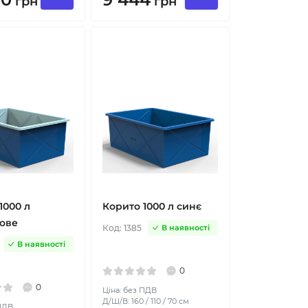
грн
грн
1000 л
Корито 1000 л синє
ове
Код:
1385
В наявності
В наявності
0
0
Ціна: без ПДВ
Д/Ш/В: 160 / 110 / 70 см
 ПДВ