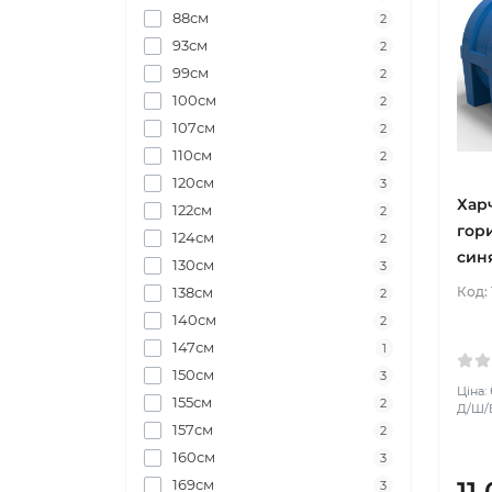
88см
2
93см
2
99см
2
100см
2
107см
2
110см
2
120см
3
Хар
122см
2
гор
124см
2
син
130см
3
138см
Код:
2
140см
2
147см
1
150см
3
Ціна:
155см
2
Д/Ш/В:
157см
2
160см
3
169см
11
3