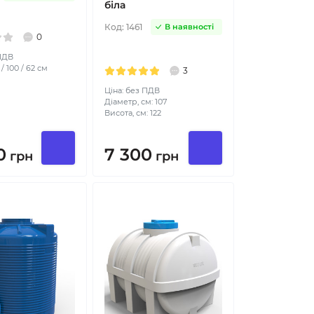
біла
Код:
1461
В наявності
0
 ПДВ
/ 100 / 62 см
3
Ціна: без ПДВ
Діаметр, см: 107
Висота, см: 122
0
7 300
грн
грн