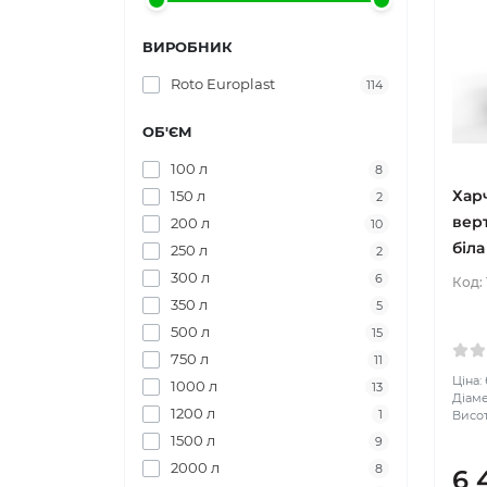
ВИРОБНИК
Roto Europlast
114
ОБ'ЄМ
100 л
8
Хар
150 л
2
вер
200 л
10
біла
250 л
2
300 л
6
Код:
350 л
5
500 л
15
750 л
11
Ціна:
1000 л
13
Діаме
1200 л
1
Висот
1500 л
9
2000 л
8
6 