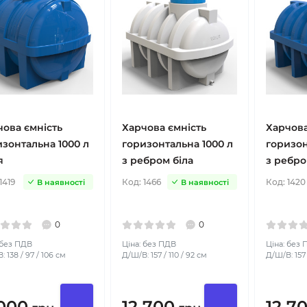
чова ємність
Харчова ємність
Харчова
изонтальна 1000 л
горизонтальна 1000 л
горизон
я
з ребром біла
з ребро
1419
Код:
1466
Код:
1420
В наявності
В наявності
0
0
 без ПДВ
Ціна: без ПДВ
Ціна: без
 138 / 97 / 106 см
Д/Ш/В: 157 / 110 / 92 см
Д/Ш/В: 157 
 000
12 700
12 7