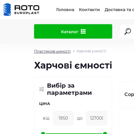
Головна
Контакти
Доставка та 
Каталог
Харчові ємності
Пластикові ємності
Харчові ємності
Вибір за
параметрами
Сор
ЦІНА
від
до