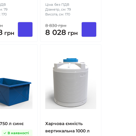
 ПДВ
Ціна: без ПДВ
м: 79
Діаметр, см: 79
 170
Висота, см: 170
н
8 830
грн
8
8 028
грн
грн
750 л синє
Харчова ємність
вертикальна 1000 л
В наявності