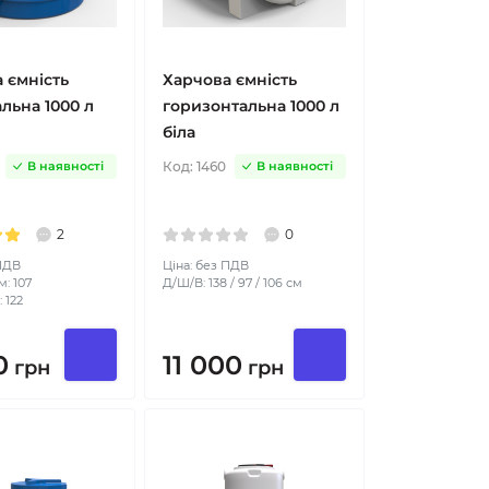
 ємність
Харчова ємність
льна 1000 л
горизонтальна 1000 л
біла
Код:
1460
В наявності
В наявності
2
0
 ПДВ
Ціна: без ПДВ
м: 107
Д/Ш/В: 138 / 97 / 106 см
 122
0
11 000
грн
грн