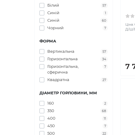
Білий
57
Синій
1
Синій
60
Ціна:
Чорний
7
Д/Ш/В:
ФОРМА
Вертикальна
57
Горизонтальна
34
7 
Горизонтальна,
7
сферична
Квадратна
27
ДІАМЕТР ГОРЛОВИНИ, ММ
160
2
350
68
400
11
450
7
500
22