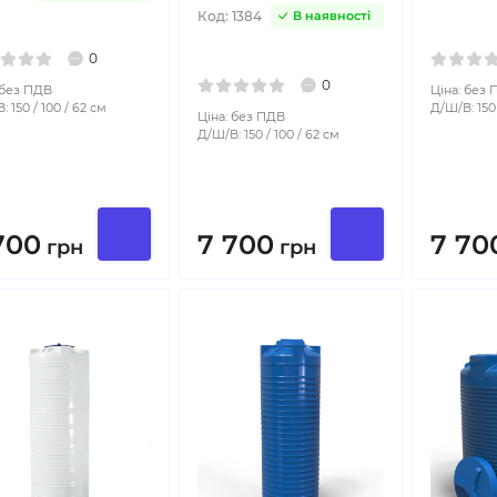
Код:
1384
В наявності
0
0
 без ПДВ
Ціна: без
 150 / 100 / 62 см
Д/Ш/В: 150 
Ціна: без ПДВ
Д/Ш/В: 150 / 100 / 62 см
700
7 700
7 70
грн
грн