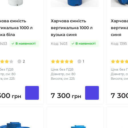
чова ємність
Харчова ємність
Харчова
тикальна 1000 л
вертикальна 1000 л
вертика
ка біла
вузька синя
синя
1453
Код:
1403
Код:
1395
В наявності
В наявності
2
1
 без ПДВ
Ціна: без ПДВ
Ціна: без
тр, см: 80
Діаметр, см: 80
Діаметр, с
а, см: 225
Висота, см: 225
Висота, см:
300
7 300
7 30
грн
грн