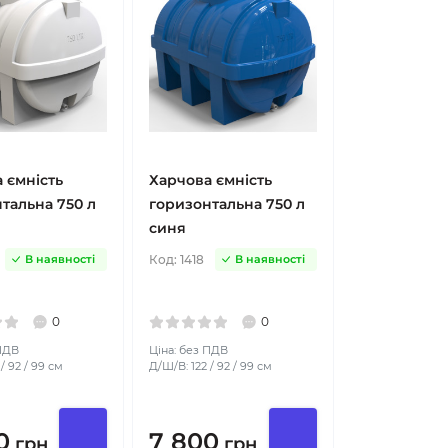
 ємність
Харчова ємність
тальна 750 л
горизонтальна 750 л
синя
Код:
1418
В наявності
В наявності
0
0
 ПДВ
Ціна: без ПДВ
/ 92 / 99 см
Д/Ш/В: 122 / 92 / 99 см
0
7 800
грн
грн