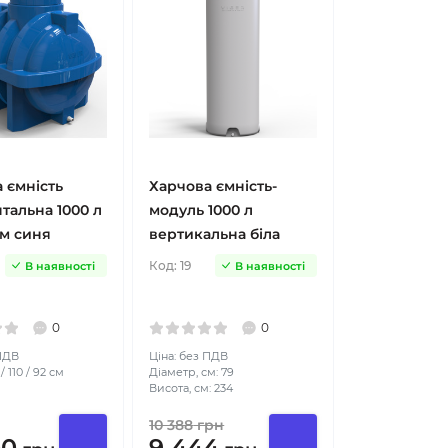
 ємність
Харчова ємність-
тальна 1000 л
модуль 1000 л
м синя
вертикальна біла
Код:
19
В наявності
В наявності
0
0
 ПДВ
Ціна: без ПДВ
/ 110 / 92 см
Діаметр, см: 79
Висота, см: 234
10 388
грн
00
9 444