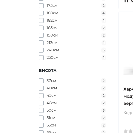
175см
2
180см
4
182см
1
185см
2
190см
2
213см
1
240см
3
250см
1
ВИСОТА
37см
2
40см
2
Харч
45см
моду
2
48см
вер
2
50см
3
Код:
51см
2
53см
2
55см
2