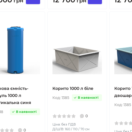
грн
грн
ова ємність-
Корито 1000 л біле
Корито 
ль 1000 л
двошар
Код:
1385
В наявності
тикальна синя
Код:
1385
18
В наявності
0
Ціна: без ПДВ
Д/Ш/В: 160 / 110 / 70 см
0
Ціна: без