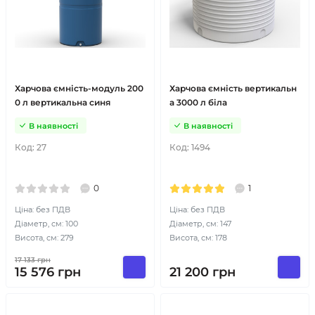
Харчова ємність-модуль 200
Харчова ємність вертикальн
0 л вертикальна синя
а 3000 л біла
В наявності
В наявності
Код:
27
Код:
1494
0
1
Ціна: без ПДВ
Ціна: без ПДВ
Діаметр, см: 100
Діаметр, см: 147
Висота, см: 279
Висота, см: 178
17 133
грн
15 576
грн
21 200
грн