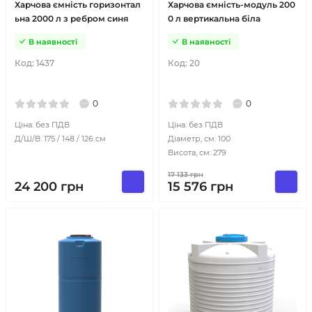
Харчова ємність горизонтал
Харчова ємність-модуль 200
ьна 2000 л з ребром синя
0 л вертикальна біла
В наявності
В наявності
Код:
1437
Код:
20
0
0
Ціна: без ПДВ
Ціна: без ПДВ
Д/Ш/В: 175 / 148 / 126 см
Діаметр, см: 100
Висота, см: 279
17 133
грн
24 200
грн
15 576
грн