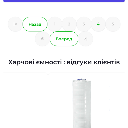
|<
1
2
3
4
5
Назад
6
>|
Вперед
Харчові ємності : відгуки клієнтів