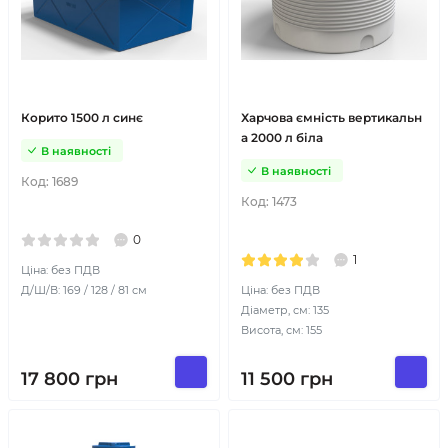
Корито 1500 л синє
Харчова ємність вертикальн
а 2000 л біла
В наявності
В наявності
Код:
1689
Код:
1473
0
1
Ціна: без ПДВ
Д/Ш/В: 169 / 128 / 81 см
Ціна: без ПДВ
Діаметр, см: 135
Висота, см: 155
17 800
грн
11 500
грн