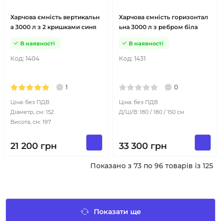
Харчова ємність вертикальн
Харчова ємність горизонтал
а 3000 л з 2 кришками синя
ьна 3000 л з ребром біла
В наявності
В наявності
Код:
1404
Код:
1431
1
0
Ціна: без ПДВ
Ціна: без ПДВ
Діаметр, см: 152
Д/Ш/В: 180 / 180 / 150 см
Висота, см: 197
21 200
грн
33 300
грн
Показано з 73 по 96 товарів із 125
Показати ще