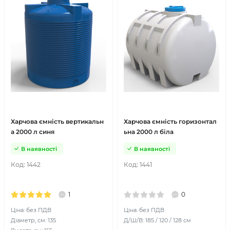
Харчова ємність вертикальн
Харчова ємність горизонтал
а 2000 л синя
ьна 2000 л біла
В наявності
В наявності
Код:
1442
Код:
1441
1
0
Ціна: без ПДВ
Ціна: без ПДВ
Діаметр, см: 135
Д/Ш/В: 185 / 120 / 128 см