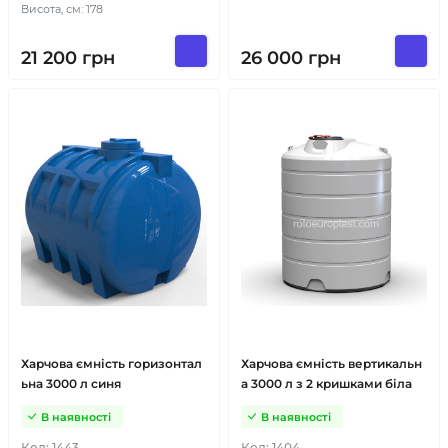
Висота, см: 178
21 200
грн
26 000
грн
Харчова ємність горизонтал
Харчова ємність вертикальн
ьна 3000 л синя
а 3000 л з 2 кришками біла
В наявності
В наявності
Код:
1443
Код:
1404