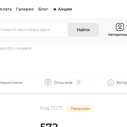
оплата
Галерея
Блог
🔥 Акции
Найти
Авториза
дон 55 л пищевой
й
0
теристики
Отзывов
Воп
Код:
17277
Предзаказ