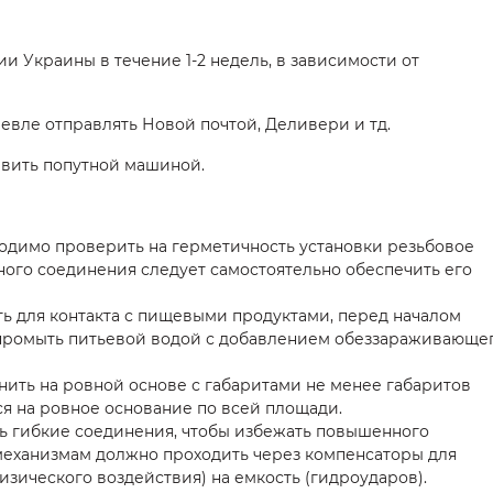
и Украины в течение 1-2 недель, в зависимости от
шевле отправлять Новой почтой, Деливери и тд.
авить попутной машиной.
одимо проверить на герметичность установки резьбовое
ного соединения следует самостоятельно обеспечить его
ть для контакта с пищевыми продуктами, перед началом
промыть питьевой водой с добавлением обеззараживающе
ить на ровной основе с габаритами не менее габаритов
ся на ровное основание по всей площади.
ь гибкие соединения, чтобы избежать повышенного
механизмам должно проходить через компенсаторы для
зического воздействия) на емкость (гидроударов).