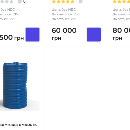
0
1
 без НДС
Цена: без НДС
Цена: без
тр, см: 215
Диаметр, см: 235
Диаметр, с
а, см: 226
Высота, см: 256
Высота, см
60 000
80 0
 500
грн
грн
грн
земнаяа емкость