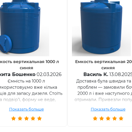
кость вертикальная 1000 л
Емкость вертикальная 20
синяя
синяя
кита Бошенко
02.03.2026
Василь К.
13.08.202
Ємність на 1000 л
Доставка була швидка та
икористовуємо вже кілька
проблем — замовили бо
ців для запасу дизеля. Стоїть
2000 л і вже наступного 
а подвір’ї, форму не веде,
отримали. Привезли попу
ластик якісний. Покупкою
транспортом.
Показать больше
Показать больше
задоволені.