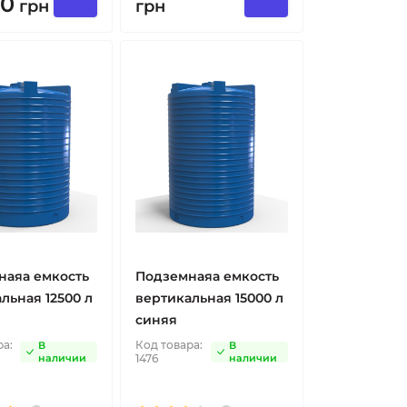
00
грн
грн
наяа емкость
Подземнаяа емкость
льная 12500 л
вертикальная 15000 л
синяя
ра:
Код товара:
В
В
наличии
1476
наличии