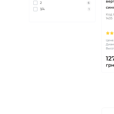
вер
2
6
син
3/4
1
Код 
1435
Цена:
Диаме
Высот
12
гр