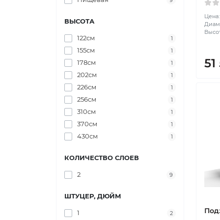
9
Цена:
ВЫСОТА
Диаме
Высот
122см
1
155см
1
51
178см
1
202см
1
226см
1
256см
1
310см
1
370см
1
430см
1
КОЛИЧЕСТВО СЛОЕВ
2
9
ШТУЦЕР, ДЮЙМ
Под
1
2