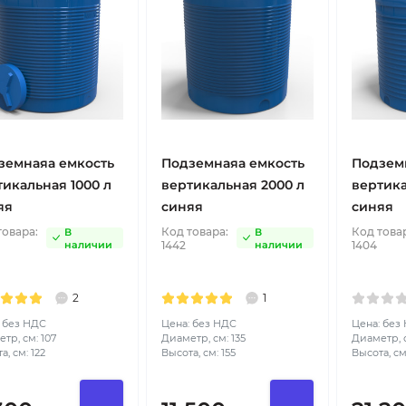
земнаяа емкость
Подземнаяа емкость
Подзем
тикальная 1000 л
вертикальная 2000 л
вертика
яя
синяя
синяя
товара:
Код товара:
Код това
В
В
наличии
1442
наличии
1404
2
1
 без НДС
Цена: без НДС
Цена: без
тр, см: 107
Диаметр, см: 135
Диаметр, с
а, см: 122
Высота, см: 155
Высота, см