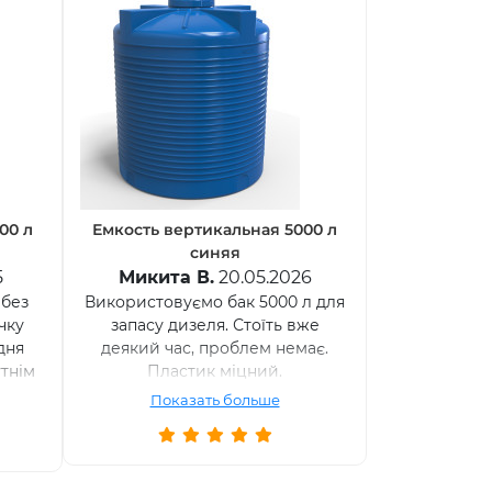
00 л
Емкость вертикальная 5000 л
Емкость ве
синяя
5
Микита В.
20.05.2026
Валері
 без
Використовуємо бак 5000 л для
Купували
чку
запасу дизеля. Стоїть вже
зберігання 
дня
деякий час, проблем немає.
Об’єм вели
тнім
Пластик міцний.
потреб гос
Показать больше
Пока