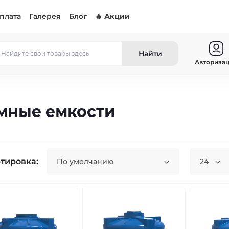
оплата
Галерея
Блог
🔥 Акции
Найти
Авториза
мные емкости
тировка:
По умолчанию
24