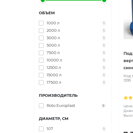
ОБЪЕМ
1000 л
1
2000 л
1
3000 л
1
5000 л
1
7500 л
Под
1
10000 л
вер
1
син
12500 л
1
15000 л
1
Код 
1395
17500 л
1
ПРОИЗВОДИТЕЛЬ
Roto Europlast
9
Цена:
Диаме
Высот
ДИАМЕТР, СМ
107
1