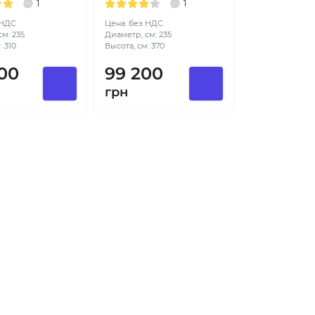
1
1
 НДС
Цена: без НДС
м: 235
Диаметр, см: 235
: 310
Высота, см: 370
00
99 200
грн