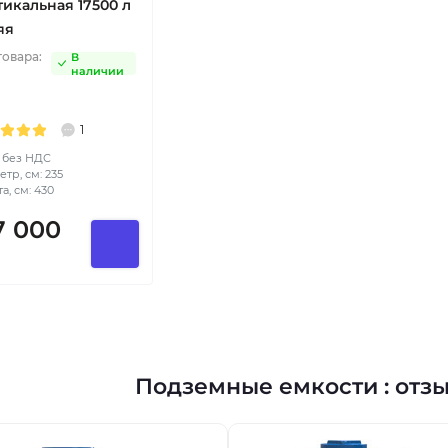
тикальная 17500 л
яя
товара:
В
наличии
1
 без НДС
тр, см: 235
а, см: 430
7 000
н
Подземные емкости : отз