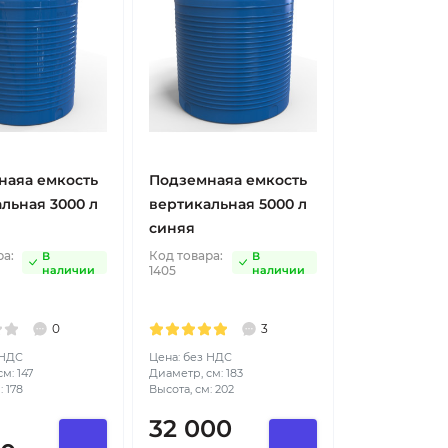
наяа емкость
Подземнаяа емкость
льная 3000 л
вертикальная 5000 л
синяя
ра:
Код товара:
В
В
наличии
1405
наличии
0
3
 НДС
Цена: без НДС
м: 147
Диаметр, см: 183
: 178
Высота, см: 202
32 000