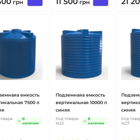
300
11 500
21 2
грн
грн
земнаяа емкость
Подземнаяа емкость
Подзем
тикальная 7500 л
вертикальная 10000 л
вертика
яя
синяя
синяя
товара:
Код товара:
Код това
В
В
наличии
1423
наличии
1427