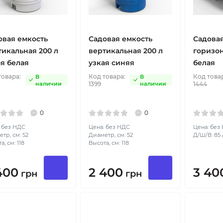
овая емкость
Садовая емкость
Садовая
тикальная 200 л
вертикальная 200 л
горизон
ая белая
узкая синяя
белая
товара:
Код товара:
Код това
В
В
наличии
1399
наличии
1444
0
0
 без НДС
Цена: без НДС
Цена: без
тр, см: 52
Диаметр, см: 52
Д/Ш/В: 85 /
а, см: 118
Высота, см: 118
400
2 400
3 40
грн
грн