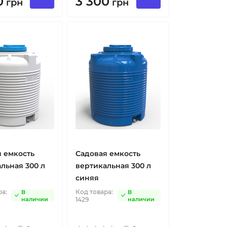
0
3 300
грн
грн
 емкость
Садовая емкость
льная 300 л
вертикальная 300 л
синяя
ра:
Код товара:
В
В
наличии
1429
наличии