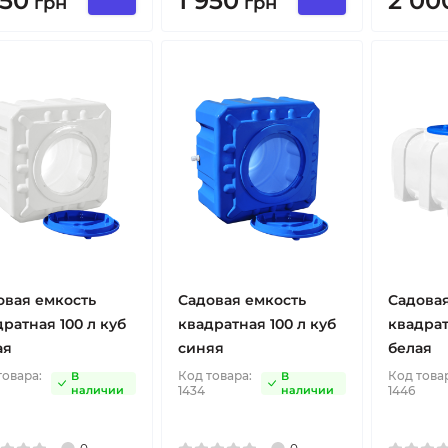
950
1 950
2 00
грн
грн
овая емкость
Садовая емкость
Садовая
ратная 100 л куб
квадратная 100 л куб
квадрат
ая
синяя
белая
товара:
Код товара:
Код това
В
В
наличии
1434
наличии
1446