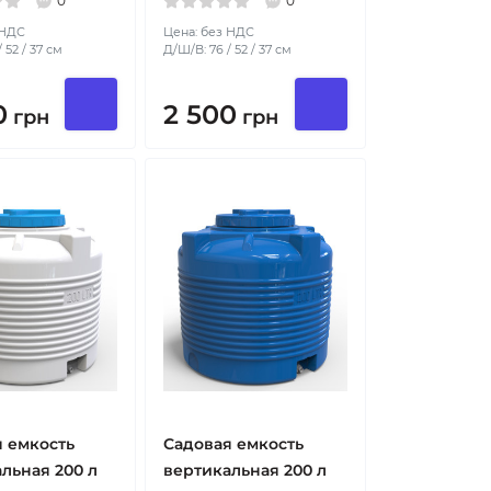
0
0
 НДС
Цена: без НДС
 52 / 37 см
Д/Ш/В: 76 / 52 / 37 см
0
2 500
грн
грн
 емкость
Садовая емкость
льная 200 л
вертикальная 200 л