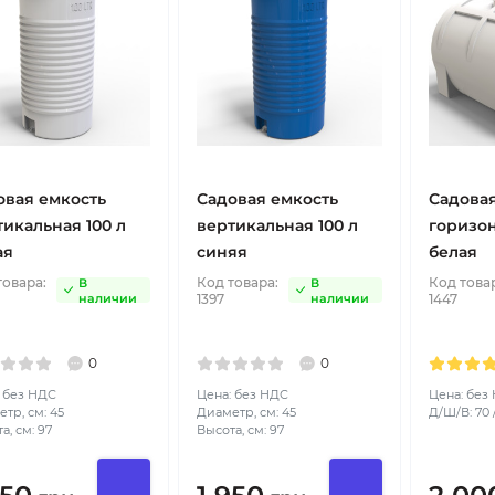
овая емкость
Садовая емкость
Садовая
тикальная 100 л
вертикальная 100 л
горизон
ая
синяя
белая
товара:
Код товара:
Код това
В
В
наличии
1397
наличии
1447
0
0
 без НДС
Цена: без НДС
Цена: без
тр, см: 45
Диаметр, см: 45
Д/Ш/В: 70 /
а, см: 97
Высота, см: 97