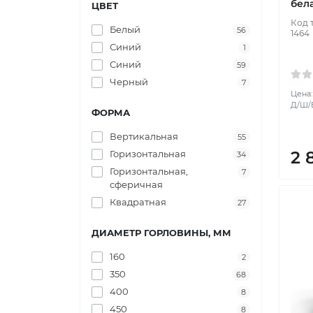
бел
ЦВЕТ
Код 
Белый
56
1464
Синий
1
Синий
59
Черный
7
Цена:
Д/Ш/В:
ФОРМА
Вертикальная
55
2 
Горизонтальная
34
Горизонтальная,
7
сферичная
Квадратная
27
ДИАМЕТР ГОРЛОВИНЫ, ММ
160
2
350
68
400
8
450
8