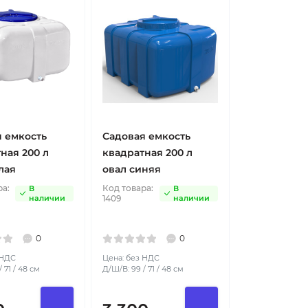
 емкость
Садовая емкость
ная 200 л
квадратная 200 л
лая
овал синяя
ра:
Код товара:
В
В
наличии
1409
наличии
0
0
 НДС
Цена: без НДС
 71 / 48 см
Д/Ш/В: 99 / 71 / 48 см