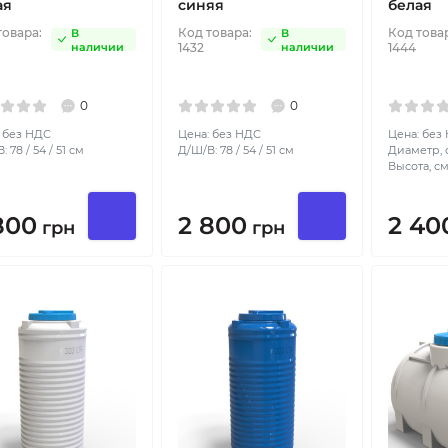
ая
синяя
белая
товара:
Код товара:
Код това
В
В
наличии
1432
наличии
1444
0
0
 без НДС
Цена: без НДС
Цена: без
 78 / 54 / 51 см
Д/Ш/В: 78 / 54 / 51 см
Диаметр, с
Высота, см
800
2 800
2 40
грн
грн