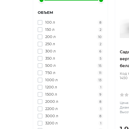
ОБЪЕМ
100 л
8
150 л
2
200 л
10
250 л
2
300 л
Сад
6
350 л
вер
5
бел
500 л
15
750 л
11
Код 
1450
1000 л
13
1200 л
1
1500 л
9
2000 л
8
Цена:
Диаме
2200 л
1
Высот
3000 л
8
3200 л
1