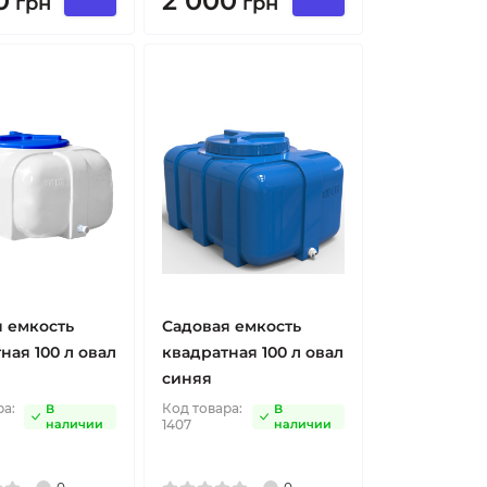
0
2 000
грн
грн
 емкость
Садовая емкость
ная 100 л овал
квадратная 100 л овал
синяя
ра:
Код товара:
В
В
наличии
1407
наличии