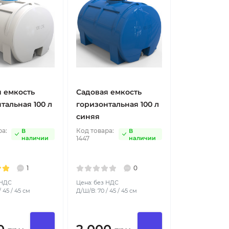
 емкость
Садовая емкость
тальная 100 л
горизонтальная 100 л
синяя
ра:
Код товара:
В
В
наличии
1447
наличии
1
0
 НДС
Цена: без НДС
 45 / 45 см
Д/Ш/В: 70 / 45 / 45 см