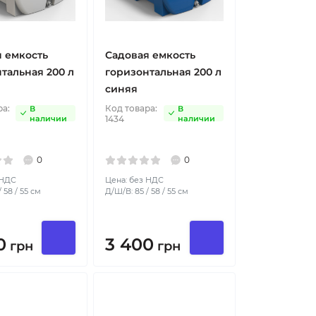
 емкость
Садовая емкость
тальная 200 л
горизонтальная 200 л
синяя
ра:
Код товара:
В
В
наличии
1434
наличии
0
0
 НДС
Цена: без НДС
 58 / 55 см
Д/Ш/В: 85 / 58 / 55 см
0
3 400
грн
грн