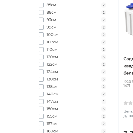
85см
2
88см
2
93см
2
99см
2
100см
2
107см
2
110см
2
120см
3
Сад
122см
2
ква
124см
2
бел
130см
3
Код 
1471
138см
2
140см
2
147см
1
150см
3
Цена:
155см
Д/Ш/В
2
157см
2
160см
3