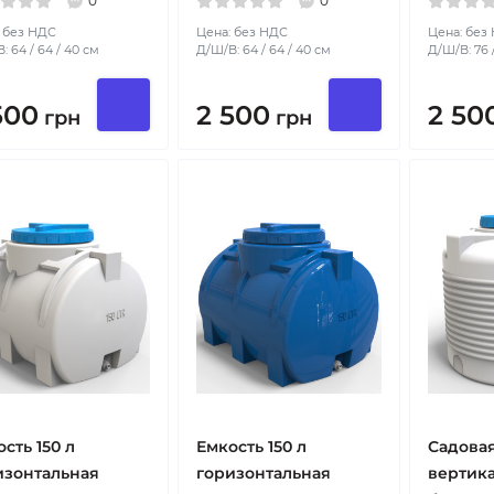
0
0
 без НДС
Цена: без НДС
Цена: без
: 64 / 64 / 40 см
Д/Ш/В: 64 / 64 / 40 см
Д/Ш/В: 76 /
500
2 500
2 50
грн
грн
сть 150 л
Емкость 150 л
Садовая
изонтальная
горизонтальная
вертика