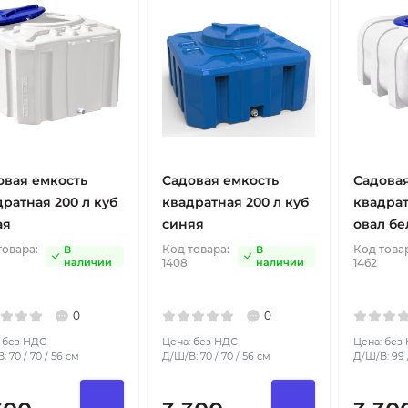
овая емкость
Садовая емкость
Садовая
дратная 200 л куб
квадратная 200 л куб
квадрат
ая
синяя
овал бе
товара:
Код товара:
Код това
В
В
наличии
1408
наличии
1462
0
0
 без НДС
Цена: без НДС
Цена: без
: 70 / 70 / 56 см
Д/Ш/В: 70 / 70 / 56 см
Д/Ш/В: 99 /