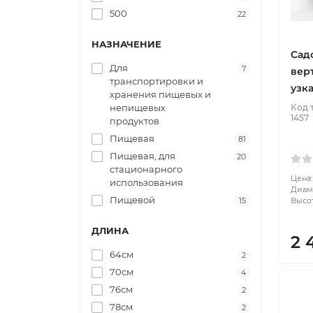
500
22
НАЗНАЧЕНИЕ
Сад
Для
7
вер
транспортировки и
узк
хранения пищевых и
Код 
непищевых
1457
продуктов
Пищевая
81
Пищевая, для
20
стационарного
Цена:
использования
Диаме
Пищевой
Высот
15
ДЛИНА
2 
64см
2
70см
4
76см
2
78см
2