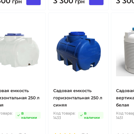
300
3 300
3 30
грн
грн
овая емкость
Садовая емкость
Садовая
изонтальная 250 л
горизонтальная 250 л
вертика
ая
синяя
белая
товара:
Код товара:
Код това
В
В
наличии
1433
наличии
1451