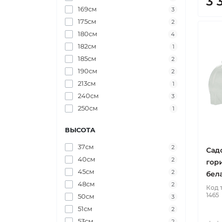
3 
169см
3
175см
2
180см
4
182см
1
185см
2
190см
2
213см
1
240см
3
250см
1
ВЫСОТА
37см
2
Сад
40см
2
гор
45см
2
бел
48см
2
Код 
1465
50см
3
51см
2
53см
2