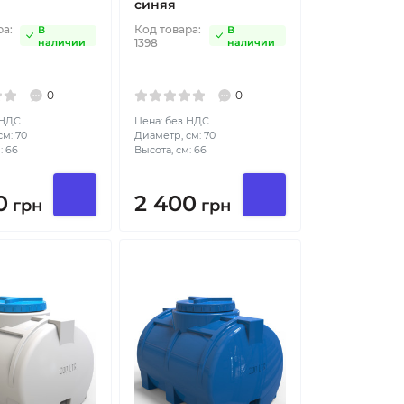
синяя
ра:
Код товара:
В
В
наличии
1398
наличии
0
0
 НДС
Цена: без НДС
м: 70
Диаметр, см: 70
: 66
Высота, см: 66
0
2 400
грн
грн