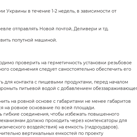
и Украины в течение 1-2 недель, в зависимости от
шевле отправлять Новой почтой, Деливери и тд.
авить попутной машиной.
одимо проверить на герметичность установки резьбовое
ного соединения следует самостоятельно обеспечить его
ть для контакта с пищевыми продуктами, перед началом
промыть питьевой водой с добавлением обеззараживающе
ить на ровной основе с габаритами не менее габаритов
ся на ровное основание по всей площади.
ь гибкие соединения, чтобы избежать повышенного
механизмам должно проходить через компенсаторы для
зического воздействия) на емкость (гидроударов).
чительно вертикальных емкостей по проекту