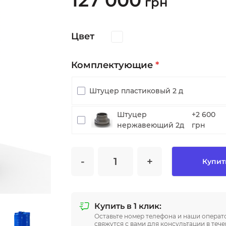
127 000
грн
Цвет
Комплектующие
*
Штуцер пластиковый 2 д
Штуцер
+2 600
нержавеющий 2д
грн
-
+
Купит
Купить в 1 клик:
Оставьте номер телефона и наши операт
свяжутся с вами для консультации в теч