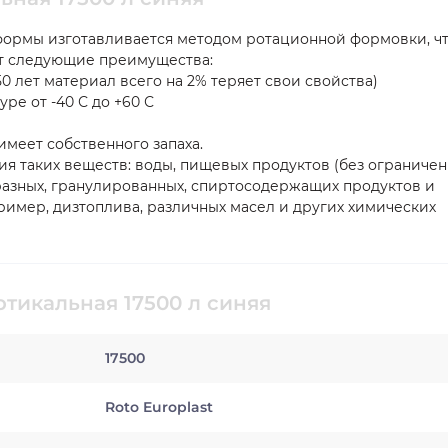
формы изготавливается методом ротационной формовки, ч
ет следующие преимущества:
0 лет материал всего на 2% теряет свои свойства)
ре от -40 С до +60 С
 имеет собственного запаха.
я таких веществ: воды, пищевых продуктов (без ограничен
разных, гранулированных, спиртосодержащих продуктов и
ример, дизтоплива, различных масел и других химических
ртикальная 17500 л синяя
17500
Roto Europlast