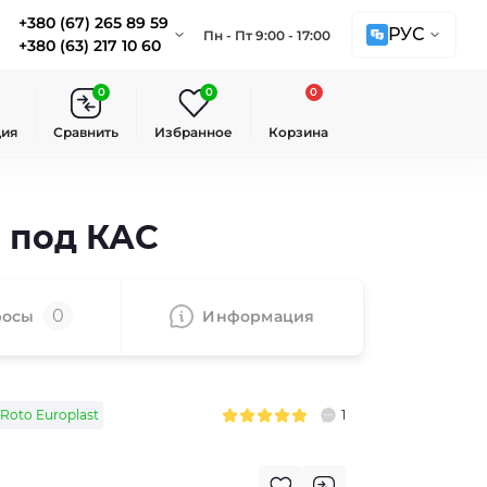
+380 (67) 265 89 59
РУС
Пн - Пт 9:00 - 17:00
+380 (63) 217 10 60
0
0
0
ция
Сравнить
Избранное
Корзина
я под КАС
0
росы
Информация
Roto Europlast
1