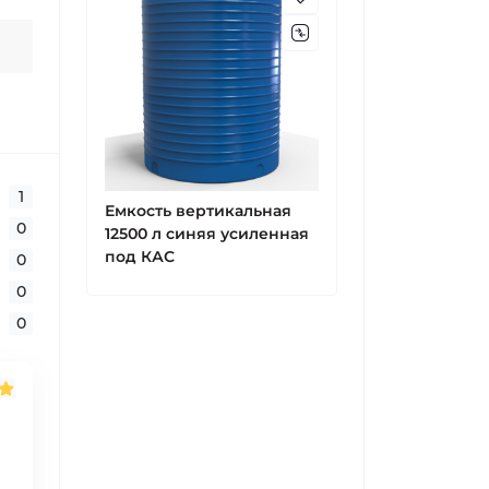
1
Емкость вертикальная
0
12500 л синяя усиленная
под КАС
0
0
0