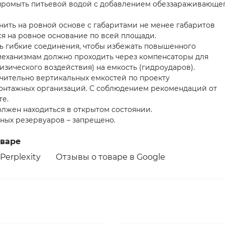
промыть питьевой водой с добавлением обеззараживающе
ить на ровной основе с габаритами не менее габаритов
ся на ровное основание по всей площади.
ь гибкие соединения, чтобы избежать повышенного
механизмам должно проходить через компенсаторы для
зического воздействия) на емкость (гидроударов).
чительно вертикальных емкостей по проекту
онтажных организаций. С соблюдением рекомендаций от
те.
олжен находиться в открытом состоянии.
ых резервуаров – запрещено.
оваре
Perplexity
Отзывы о товаре в Google