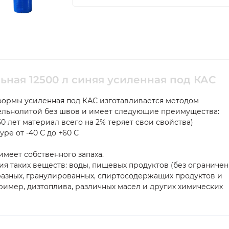
ьная 12500 л синяя усиленная под КАС
формы усиленная под КАС изготавливается методом
цельнолитой без швов и имеет следующие преимущества:
0 лет материал всего на 2% теряет свои свойства)
ре от -40 С до +60 С
 имеет собственного запаха.
я таких веществ: воды, пищевых продуктов (без ограничен
разных, гранулированных, спиртосодержащих продуктов и
ример, дизтоплива, различных масел и других химических