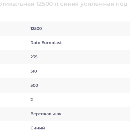
ртикальная 12500 л синяя усиленная под
12500
Roto Europlast
235
310
500
2
Вертикальная
Синий