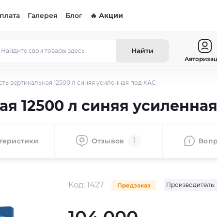
оплата
Галерея
Блог
🔥 Акции
Найти
Авториза
сть вертикальная 12500 л синяя усиленная под КАС
ая 12500 л синяя усиленна
1
теристики
Отзывов
Воп
Код:
1427
Производитель:
Предзаказ