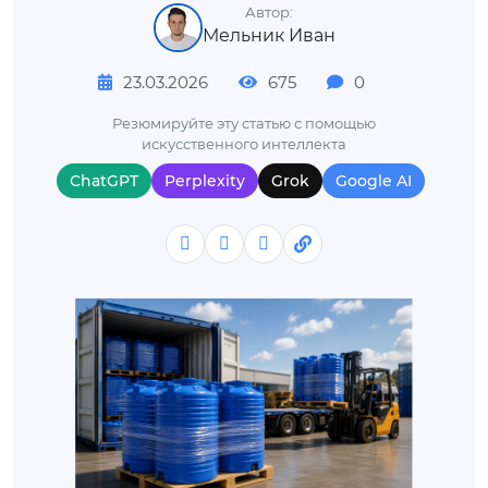
Автор:
Мельник Иван
23.03.2026
675
0
Резюмируйте эту статью с помощью
искусственного интеллекта
ChatGPT
Perplexity
Grok
Google AI