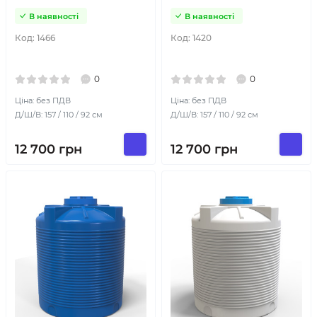
В наявності
В наявності
Код:
1466
Код:
1420
0
0
Ціна: без ПДВ
Ціна: без ПДВ
Д/Ш/В: 157 / 110 / 92 см
Д/Ш/В: 157 / 110 / 92 см
12 700
грн
12 700
грн