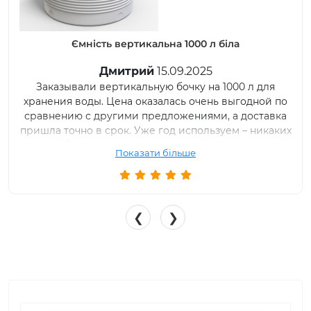
Ємність вертикальна 1000 л вузька біла
Иван
11.09.2025
Купили два дня назад емкость вертикальную на
1000л. Спасибо компании ТОВ РОТО ЕВРОПЛАСТ и
менеджеру, который сразу обратил мое внимание
на ширину дверного проема и посоветовал взять
именно бочку узкую с диаметром 80 см. Емкость
Показати більше
подключили, все отлично работает.
❮
❯