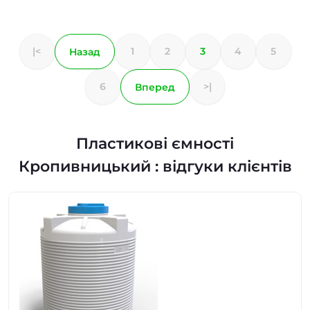
|<
1
2
3
4
5
Назад
6
>|
Вперед
Пластикові ємності
Кропивницький : відгуки клієнтів