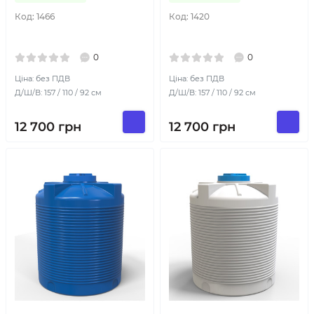
Код:
1466
Код:
1420
0
0
Ціна: без ПДВ
Ціна: без ПДВ
Д/Ш/В: 157 / 110 / 92 см
Д/Ш/В: 157 / 110 / 92 см
12 700
грн
12 700
грн