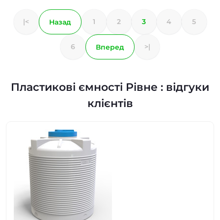
|<
1
2
3
4
5
Назад
6
>|
Вперед
Пластикові ємності Рівне : відгуки
клієнтів