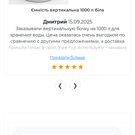
Ємність вертикальна 1000 л вузька біла
Иван
11.09.2025
Купили два дня назад емкость вертикальную на
1000л. Спасибо компании ТОВ РОТО ЕВРОПЛАСТ и
менеджеру, который сразу обратил мое внимание
на ширину дверного проема и посоветовал взять
именно бочку узкую с диаметром 80 см. Емкость
Показати більше
подключили, все отлично работает.
❮
❯