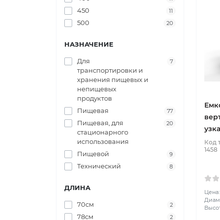
450
11
500
20
НАЗНАЧЕНИЕ
Для
7
транспортировки и
хранения пищевых и
непищевых
продуктов
Емк
Пищевая
77
вер
Пищевая, для
20
узк
стационарного
использования
Код 
1458
Пищевой
9
Технический
8
ДЛИНА
Цена:
Диаме
70см
2
Высот
78см
2