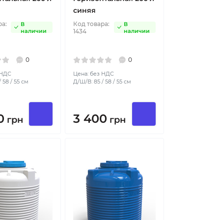
синяя
ра:
Код товара:
В
В
наличии
1434
наличии
0
0
 НДС
Цена: без НДС
 58 / 55 см
Д/Ш/В: 85 / 58 / 55 см
0
3 400
грн
грн