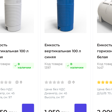
ость
Емкость
Емкост
тикальная 100 л
вертикальная 100 л
горизон
ая
синяя
белая
товара:
Код товара:
Код това
В
В
наличии
1397
наличии
1447
0
0
 без НДС
Цена: без НДС
Цена: без
тр, см: 45
Диаметр, см: 45
Д/Ш/В: 70 /
а, см: 97
Высота, см: 97