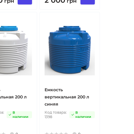
0
2 000
грн
грн
ь
Емкость
льная 200 л
вертикальная 200 л
синяя
ра:
Код товара:
В
В
наличии
1398
наличии