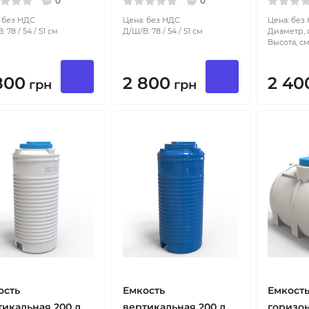
0
0
 без НДС
Цена: без НДС
Цена: без
 78 / 54 / 51 см
Д/Ш/В: 78 / 54 / 51 см
Диаметр, с
Высота, см
800
2 800
2 40
грн
грн
ость
Емкость
Емкост
тикальная 200 л
вертикальная 200 л
горизон