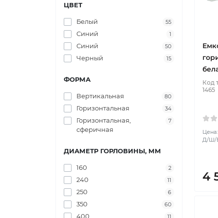
ЦВЕТ
Белый
55
Синий
1
Емк
Синий
50
гор
Черный
15
бел
ФОРМА
Код 
1465
Вертикальная
80
Горизонтальная
34
Горизонтальная,
7
сферичная
Цена:
Д/Ш/В
ДИАМЕТР ГОРЛОВИНЫ, ММ
160
2
4 
240
11
250
6
350
60
400
11