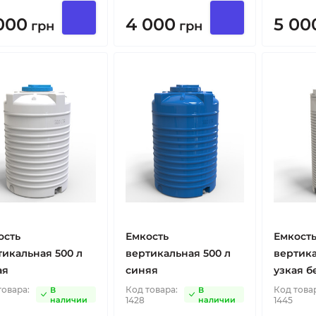
000
4 000
5 00
грн
грн
ость
Емкость
Емкост
тикальная 500 л
вертикальная 500 л
вертика
ая
синяя
узкая б
товара:
Код товара:
Код това
В
В
наличии
1428
наличии
1445