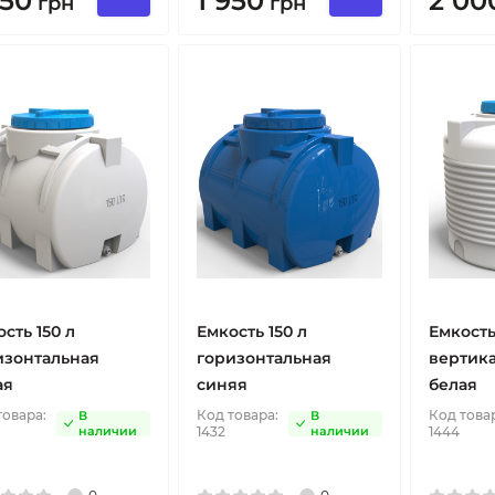
950
1 950
2 00
грн
грн
сть 150 л
Емкость 150 л
Емкост
изонтальная
горизонтальная
вертика
ая
синяя
белая
товара:
Код товара:
Код това
В
В
наличии
1432
наличии
1444