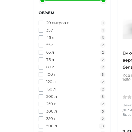
ОБЪЕМ
20 литров л
1
35 л
1
45 л
3
55 л
2
65 л
Емк
2
75 л
вер
2
бел
80 л
2
100 л
6
Код 
1450
120 л
2
150 л
2
200 л
6
250 л
2
Цена:
Диаме
300 л
5
Высот
350 л
2
500 л
10