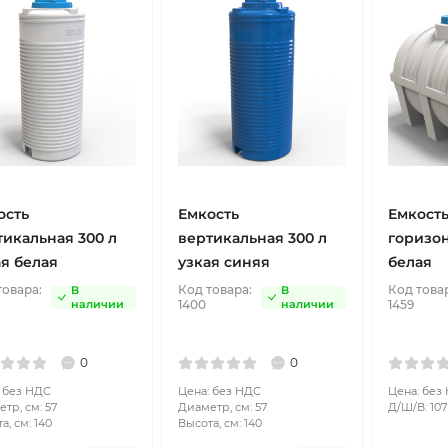
ость
Емкость
Емкост
тикальная 300 л
вертикальная 300 л
горизон
ая белая
узкая синяя
белая
товара:
Код товара:
Код това
В
В
наличии
1400
наличии
1459
0
0
 без НДС
Цена: без НДС
Цена: без
тр, см: 57
Диаметр, см: 57
Д/Ш/В: 107 
а, см: 140
Высота, см: 140