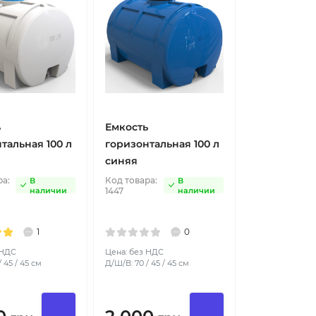
ь
Емкость
тальная 100 л
горизонтальная 100 л
синяя
ра:
Код товара:
В
В
наличии
1447
наличии
1
0
 НДС
Цена: без НДС
 45 / 45 см
Д/Ш/В: 70 / 45 / 45 см