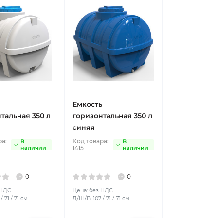
ь
Емкость
тальная 350 л
горизонтальная 350 л
синяя
ра:
Код товара:
В
В
наличии
1415
наличии
0
0
 НДС
Цена: без НДС
/ 71 / 71 см
Д/Ш/В: 107 / 71 / 71 см