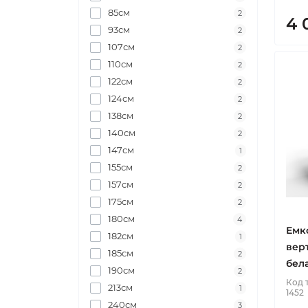
85см
2
4 
93см
2
107см
2
110см
2
122см
2
124см
2
138см
2
140см
2
147см
1
155см
2
157см
2
175см
2
180см
4
Емк
182см
1
вер
185см
2
бел
190см
2
Код 
213см
1
1452
240см
3