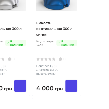
ь
Емкость
льная 300 л
вертикальная 300 л
синяя
ра:
Код товара:
В
В
наличии
1429
наличии
0
0
 НДС
Цена: без НДС
м: 70
Диаметр, см: 70
: 87
Высота, см: 87
0
4 000
грн
грн