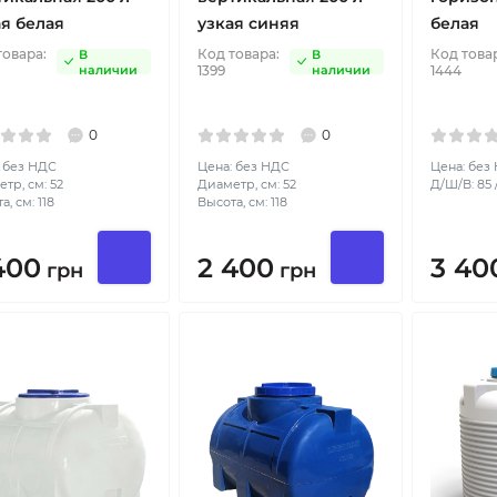
ая белая
узкая синяя
белая
товара:
Код товара:
Код това
В
В
наличии
1399
наличии
1444
0
0
 без НДС
Цена: без НДС
Цена: без
тр, см: 52
Диаметр, см: 52
Д/Ш/В: 85 /
а, см: 118
Высота, см: 118
400
2 400
3 40
грн
грн