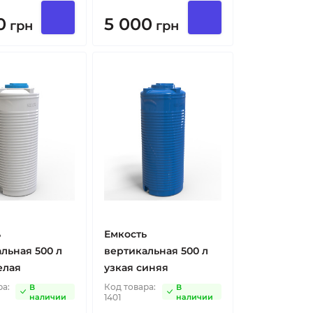
0
5 000
грн
грн
ь
Емкость
льная 500 л
вертикальная 500 л
елая
узкая синяя
ра:
Код товара:
В
В
наличии
1401
наличии