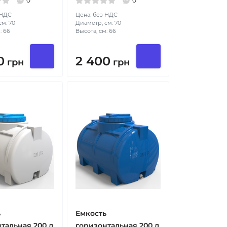
0
0
 НДС
Цена: без НДС
м: 70
Диаметр, см: 70
: 66
Высота, см: 66
0
2 400
грн
грн
ь
Емкость
тальная 200 л
горизонтальная 200 л