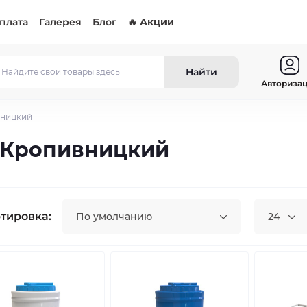
оплата
Галерея
Блог
🔥 Акции
Найти
Авториза
вницкий
 Кропивницкий
тировка:
По умолчанию
24