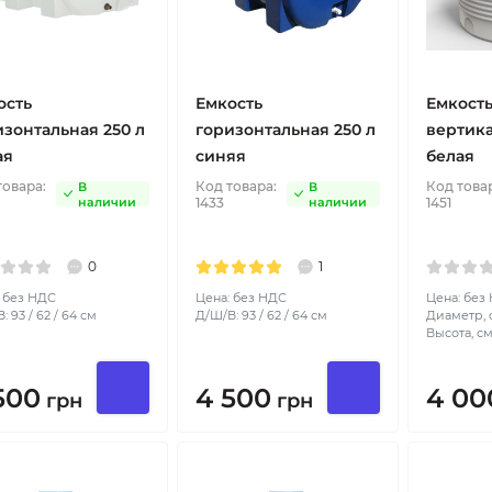
ость
Емкость
Емкост
изонтальная 250 л
горизонтальная 250 л
вертика
ая
синяя
белая
товара:
Код товара:
Код това
В
В
наличии
1433
наличии
1451
0
1
 без НДС
Цена: без НДС
Цена: без
: 93 / 62 / 64 см
Д/Ш/В: 93 / 62 / 64 см
Диаметр, с
Высота, см
500
4 500
4 00
грн
грн