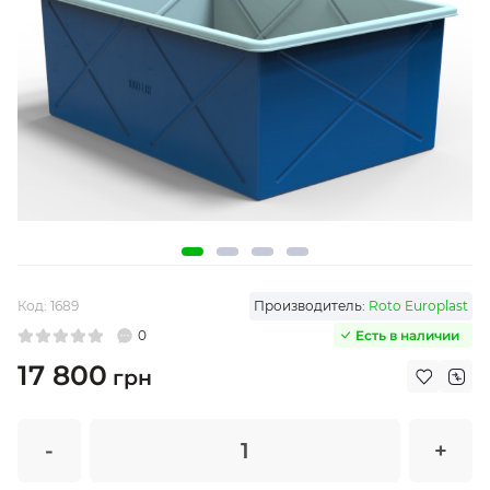
Код:
1689
Производитель:
Roto Europlast
0
Есть в наличии
17 800
грн
-
+